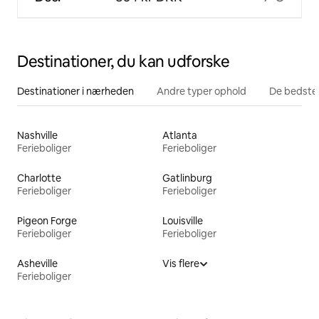
Destinationer, du kan udforske
Destinationer i nærheden
Andre typer ophold
De bedste
Nashville
Atlanta
Ferieboliger
Ferieboliger
Charlotte
Gatlinburg
Ferieboliger
Ferieboliger
Pigeon Forge
Louisville
Ferieboliger
Ferieboliger
Asheville
Vis flere
Ferieboliger