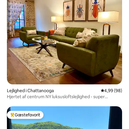
Lejlighed i Chattanooga
4,99 ud af 5 
4,99 (98)
Hjertet af centrum NY luksusloftslejlighed - super
gangafstand
Gæstefavorit
Bedste gæstefavorit