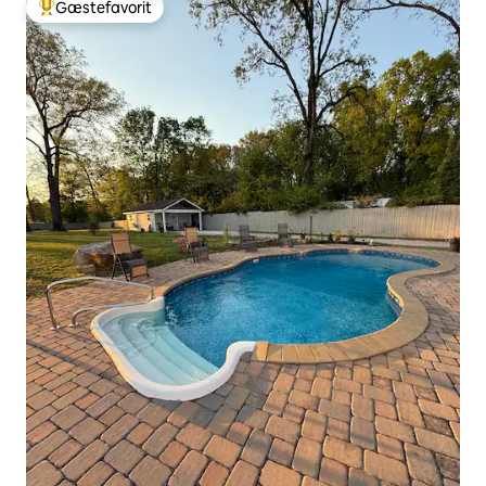
Gæstefavorit
Bedste gæstefavorit