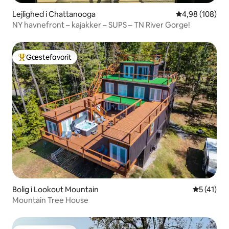
Lejlighed i Chattanooga
4,98 ud af 5 i
4,98 (108)
NY havnefront – kajakker – SUPS – TN River Gorge!
Gæstefavorit
Bedste gæstefavorit
Bolig i Lookout Mountain
5 ud af 5 
5 (41)
Mountain Tree House