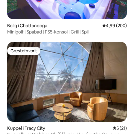
Bolig i Chattanooga
4,99 ud af 5 i
4,99 (200)
Minigolf | Spabad | PS5-konsol | Grill | Spil
Gæstefavorit
Gæstefavorit
Kuppel i Tracy City
5 ud af 5 
5 (21)