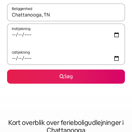
Beliggenhed
Når resultaterne er tilgængelige, skal du navigere med piletaste
Indtjekning
Udtjekning
Søg
Kort overblik over ferieboligudlejninger i
Chattanooga