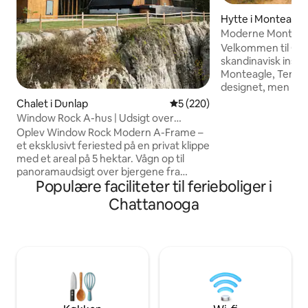
Hytte i Monteagle
Moderne Montea
spabad
Velkommen til Ca
skandinavisk inspi
Monteagle, Tennes
designet, men eleg
perfekte tilflugtss
Chalet i Dunlap
5 ud af 5 i gennemsnitlig be
5 (220)
vandrestien Fiery
Window Rock A-hus | Udsigt over
Slap af i spabadet,
klipperne, spabad, top 1 %
Oplev Window Rock Modern A-Frame –
bålpladsen. For mi
et eksklusivt feriested på en privat klippe
tilbyder vi en elbi
med et areal på 5 hektar. Vågn op til
afsondrethed i bj
panoramaudsigt over bjergene fra
er få minutter fra
Populære faciliteter til ferieboliger i
kingsize-suiten med loft. Nyd en 2,13
verdensklasse, lok
meter lang spabad i alaskansk cedertræ
Chattanooga
butikker. Dette til
ved solnedgang. Afslut aftenen ved
harmoniserer luks
bålstedet under nogle af de mørkeste
rolige omgivelser.
himmelstrøg i området. Bedømt som
værende blandt de øverste 1 % på
Airbnb. Hvis du vil se flere billeder og
videoer, kan du følge os på
@windowrockmodern eller finde os
online. Er der booket på din foretrukne