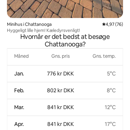
Minihus i Chattanooga
4,97 ud af 5 
4,97 (76)
Hyggeligt lille hjem! Kæledyrsvenligt!
Hvornår er det bedst at besøge
Chattanooga?
Måned
Gns. pris
Gns. temp.
Jan.
776 kr DKK
5°C
Feb.
802 kr DKK
8°C
Mar.
841 kr DKK
12°C
Apr.
841 kr DKK
17°C