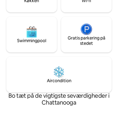
Køkken
Wi-fi
dato? Prøv vores anden, større
ejendom, Jackson Point!
Gratis parkering på
Swimmingpool
stedet
Aircondition
Bo tæt på de vigtigste seværdigheder i
Chattanooga