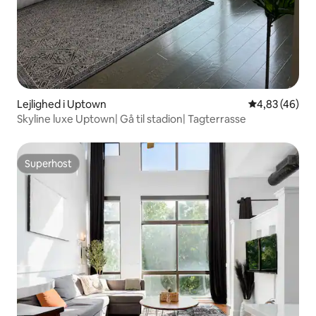
Lejlighed i Uptown
4,83 ud af 5 
4,83 (46)
Skyline luxe Uptown| Gå til stadion| Tagterrasse
Superhost
Superhost