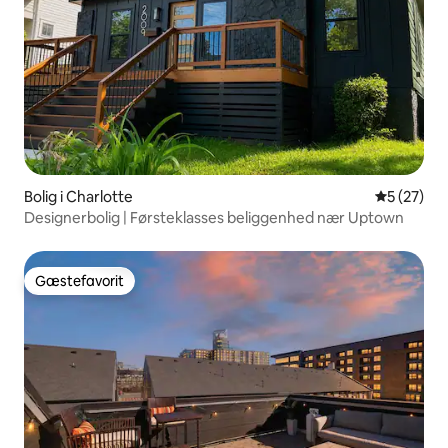
Bolig i Charlotte
5 ud af 5 
5 (27)
Designerbolig | Førsteklasses beliggenhed nær Uptown
Gæstefavorit
Gæstefavorit