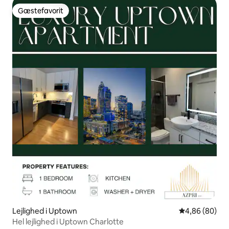
Gæstefavorit
Gæstefavorit
Lejlighed i Uptown
4,86 ud af 5 
4,86 (80)
Hel lejlighed i Uptown Charlotte