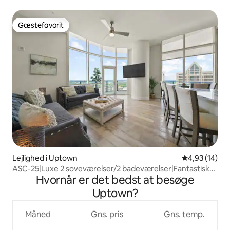
Gæstefavorit
Gæstefavorit
Lejlighed i Uptown
4,93 ud af 5 
4,93 (14)
ASC-25|Luxe 2 soveværelser/2 badeværelser|Fantastisk
Hvornår er det bedst at besøge
udsigt!
Uptown?
Måned
Gns. pris
Gns. temp.