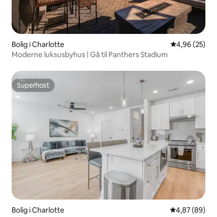
Bolig i Charlotte
4,96 ud af 5 
4,96 (25)
Moderne luksusbyhus | Gå til Panthers Stadium
Superhost
Superhost
Bolig i Charlotte
4,87 ud af 5 
4,87 (89)