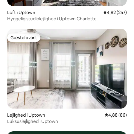
Loft i Uptown
4,82 ud af 5 i
4,82 (257)
Hyggelig studiolejlighed i Uptown Charlotte
Gæstefavorit
Gæstefavorit
Lejlighed i Uptown
4,88 ud af 5 
4,88 (86)
Luksuslejlighed i Uptown