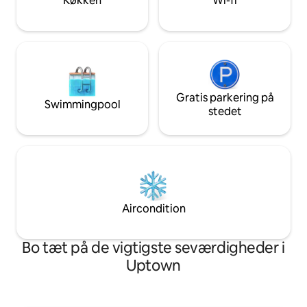
Køkken
Wi-fi
nætter. For erhvervsfolk, der ønsker at
eller fritid. Parkeri
ankomme, pakke ud én gang og
fokusere på det, der betyder noget.
Gratis parkering på
Swimmingpool
stedet
Aircondition
Bo tæt på de vigtigste seværdigheder i
Uptown