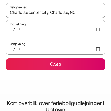
Beliggenhed
Når resultaterne er tilgængelige, skal du navigere med piletaste
Indtjekning
Udtjekning
Søg
Kort overblik over ferieboligudlejninger i
Uptown