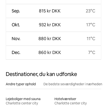
Sep.
815 kr DKK
23°C
Okt.
932 kr DKK
17°C
Nov.
880 kr DKK
11°C
Dec.
860 kr DKK
7°C
Destinationer, du kan udforske
Andre typer ophold
De bedste seværdigheder i nærheden
Lejeboliger med sauna
Hotelværelser
Charlotte center city
Charlotte center city