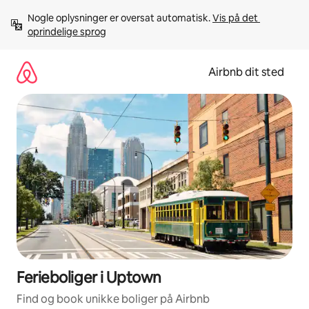
Gå
Nogle oplysninger er oversat automatisk. 
Vis på det 
videre
oprindelige sprog
til
indhold
Airbnb dit sted
Ferieboliger i Uptown
Find og book unikke boliger på Airbnb