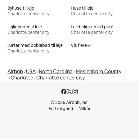
Byhuse til leje
Huse til leje
Charlotte center city
Charlotte center city
Lejligheder til leje
Lejeboliger med pool
Charlotte center city
Charlotte center city
Jurter med boblebad til leje
Vis flere
Charlotte center city
Airbnb
USA
North Carolina
Meklenborg County
Charlotte
Charlotte center city
© 2026 Airbnb, Inc.
Fortrolighed
Vilkår