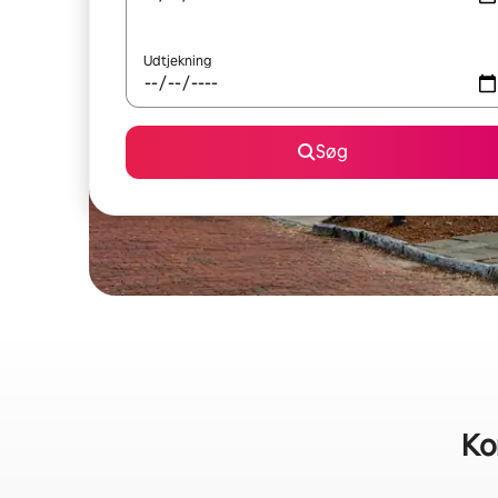
Udtjekning
Søg
Kor