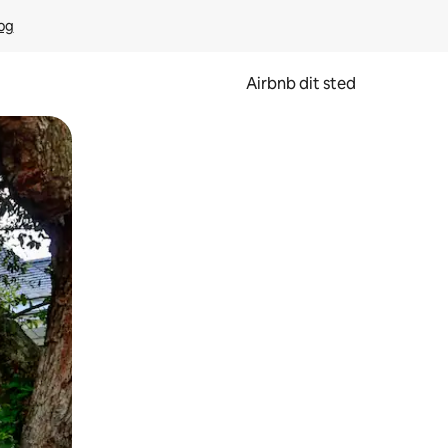
rog
Airbnb dit sted