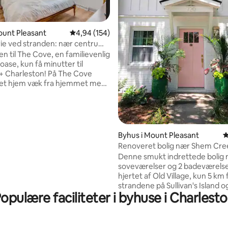
nitlig bedømmelse, 252 omtaler
ount Pleasant
4,94 ud af 5 i gennemsnitlig bedømmelse, 15
4,94 (154)
rie ved stranden: nær centrum
 til The Cove, en familievenlig
ase, kun få minutter til
rleston! På The Cove
 et hjem væk fra hjemmet med
iliteter, du skal bruge for at
ssfri kvalitetstid sammen, og du
minutter fra alt det, det større
n-område har at byde på. The
er kun 7 minutter fra den
Byhus i Mount Pleasant
4
lige Sullivan's Island Beach og
Renoveret bolig nær Shem Cre
utter fra Isle of Palms Beach.
Sullivan's Island
Denne smukt indrettede bolig
 på en pigeweekend væk? En
soveværelser og 2 badeværelser
ie? Fjernarbejde i et par uger?
hjertet af Old Village, kun 5 km 
, du har brug for!
strandene på Sullivan's Island og
opulære faciliteter i byhuse i Charlest
centrum af Charleston. Gå eller
golfvogn til Shem Creeks barer
restauranter og The Post House
parkering og tæt på toppen Mt.