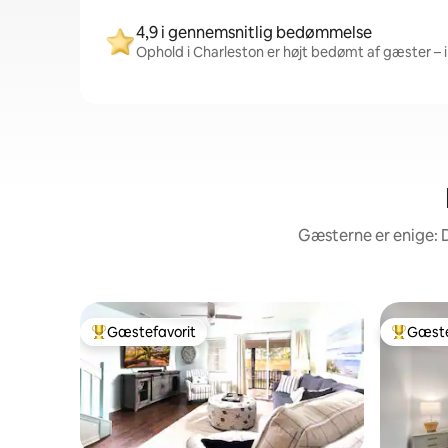
4,9 i gennemsnitlig bedømmelse
Ophold i Charleston er højt bedømt af gæster – i
Gæsterne er enige: 
Gæstefavorit
Gæste
Bedste gæstefavorit
Bedste 