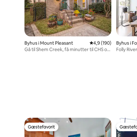
Byhus i Mount Pleasant
4,9 ud af 5 i gennems
4,9 (190)
Byhus i Fo
Gå til Shem Creek, få minutter til CHS og
Folly Rive
strande!
Gæstefavorit
Gæstefa
Gæstefavorit
Gæstefa