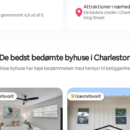
Attraktioner i nærhe
De bedste steder i Char
 gennemsnit 4,9 ud af 5.
King Street
De bedst bedømte byhuse i Charlesto
Disse byhuse har høje bedømmelser med hensyn til beliggenh
favorit
Gæstefavorit
gæstefavorit
Bedste gæstefavorit