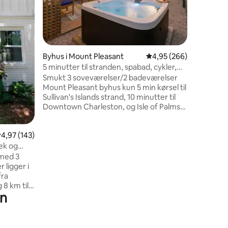
vaskemas
parkering
det nemm
4 omtaler
beliggenh
Tanger Ou
Plantatio
Byhus i Mount Pleasant
4,95 ud af 5 i gennems
4,95 (266)
dit valg a
5 minutter til stranden, spabad, cykler,
komfortab
koldt bad, spil
Smukt 3 soveværelser/2 badeværelser
Mount Pleasant byhus kun 5 min kørsel til
Sullivan's Islands strand, 10 minutter til
Downtown Charleston, og Isle of Palms.
Den afslappende udendørs oase tilbyder
en udendørs bruser, stort bord i landlig
,97 ud af 5 i gennemsnitlig bedømmelse, 143 omtaler
4,97 (143)
stil, tv, grill, corn hole-brædder og
cykelstativ med seks cykler. Perfekt til
ek og
store familier, vennegrupper eller som et
 med 3
arbejdsophold! 🚲 6 cykler + Shem Creek
 ligger i
kun 1,6 km væk ❄️ Nordisk koldbad +
fra
udendørsbruser 🎯 Privat græsplæne
 8 km til
med corn hole + spiseplads 💧Boblebad
on
 lej en
,
. Rigelig