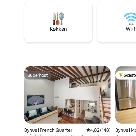
Køkken
Wi-f
Superhost
Gæste
Superhost
Bedste 
Byhus i French Quarter
4,82 ud af 5 i gennems
4,82 (148)
Byhus i M