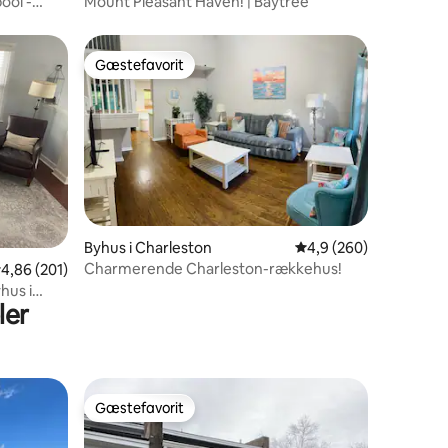
ool -
Mount Pleasant Haven! | Baytree
Gæstefavorit
Gæstefavorit
6 omtaler
Byhus i Charleston
4,9 ud af 5 i gennems
4,9 (260)
Charmerende Charleston-rækkehus!
,86 ud af 5 i gennemsnitlig bedømmelse, 201 omtaler
4,86 (201)
hus i
ler
Gæstefavorit
Gæstefavorit