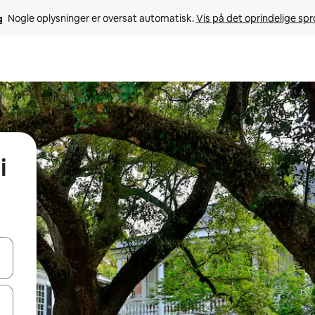
Nogle oplysninger er oversat automatisk. 
Vis på det oprindelige sp
i
 med piletasterne op og ned eller se mere ved at trykke eller stryge.