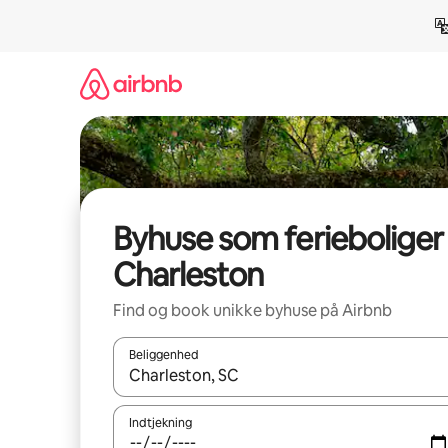
Gå
videre
til
indhold
Byhuse som ferieboliger 
Charleston
Find og book unikke byhuse på Airbnb
Beliggenhed
Når resultaterne er tilgængelige, skal du navigere
Indtjekning