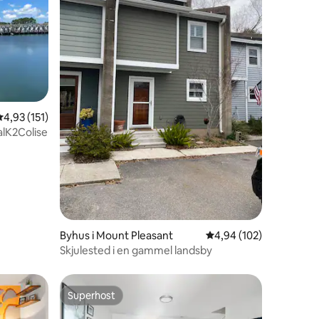
4 omtaler
4,93 ud af 5 i gennemsnitlig bedømmelse, 151 omtaler
4,93 (151)
lK2Coliseum*TOPGOLF*TANGER
Byhus i Mount Pleasant
4,94 ud af 5 i gennems
4,94 (102)
Skjulested i en gammel landsby
Superhost
Superhost