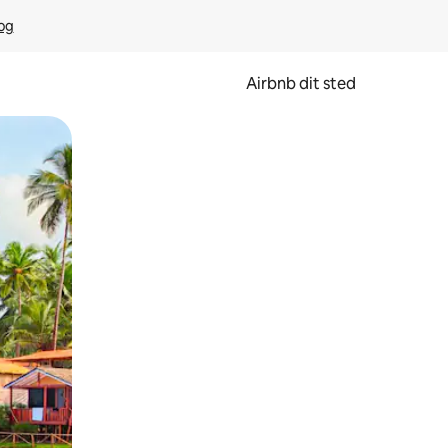
rog
Airbnb dit sted