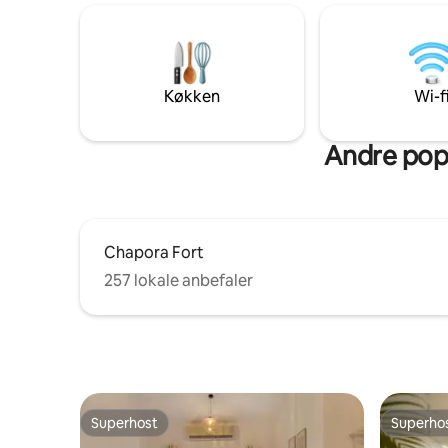
døgnåben sikkerhed, en privat dyp-pool
moderne a
og en terrasse med udsigt over
private te
bakkerne i Nord-Goa, kun 1,5 km fra
slappe af 
Vagator Beach, en kort køretur til Anjuna
nærligge
Beach, lige ved siden af Assagao og en
absorbere
Køkken
Wi-f
nem køretur til Morjim, Ashwem,
Goas sol
Candolim og Baga!
Andre pop
Chapora Fort
257 lokale anbefaler
Superhost
Superho
Superhost
Superho