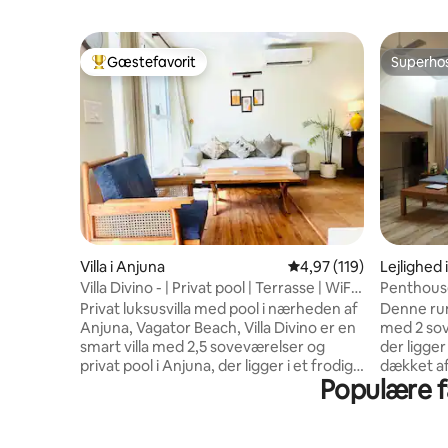
Gæstefavorit
Superho
Bedste gæstefavorit
Superho
Villa i Anjuna
4,97 ud af 5 i gennems
4,97 (119)
Lejlighed 
Villa Divino - | Privat pool | Terrasse | WiFi |
Penthouse
Strand
og terras
Privat luksusvilla med pool i nærheden af
Denne ru
Anjuna, Vagator Beach, Villa Divino er en
med 2 sov
smart villa med 2,5 soveværelser og
der ligger
privat pool i Anjuna, der ligger i et frodigt,
dækket af
Populære fa
stille grønt område, men kun få minutter
designet 
fra Goas hotteste caféer, strande og
for vores
natteliv. Denne lyse villa ligger i et
ovenlys, 
eksklusivt, lukket område med
stjernekla