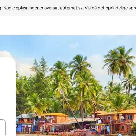
Nogle oplysninger er oversat automatisk. 
Vis på det oprindelige sp
 med piletasterne op og ned eller se mere ved at trykke eller stryge.