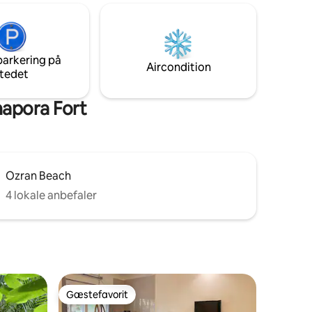
tor Beach
udforsk Siolim, der er kendt for sine
aeeth,
caféer og barer, med strandene Anjuna,
Vagator, Assagao og Morjim, Mandrem
15-20 minutter væk og 35 minutter fra
ykbassin
MOPA lufthavn
parkering på
Aircondition
tedet
apora Fort
Ozran Beach
4 lokale anbefaler
Gæstefavorit
Gæstefavorit