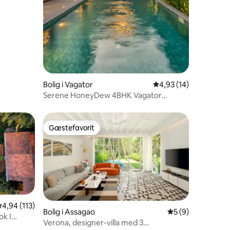
Bolig i Vagator
4,93 ud af 5 i gennem
4,93 (14)
Serene HoneyDew 4BHK Vagator
fritstående villa
Gæstefavorit
Gæstefavorit
,94 ud af 5 i gennemsnitlig bedømmelse, 113 omtaler
4,94 (113)
Bolig i Assagao
5 ud af 5 i genne
5 (9)
ok I
Verona, designer-villa med 3