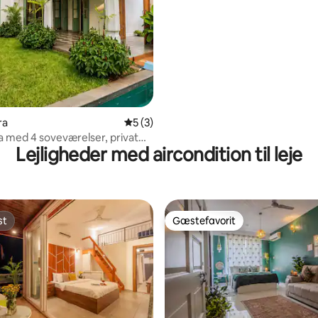
ra
5 ud af 5 i gennemsnitlig bedømmelse, 
5 (3)
la med 4 soveværelser, privat
Lejligheder med aircondition til leje
ok | Tæt på Assagao
st
Gæstefavorit
st
Gæstefavorit