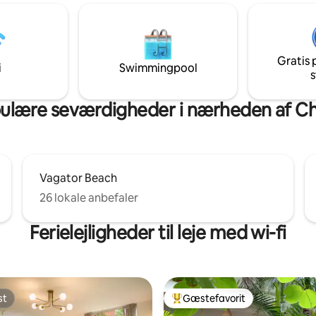
Anjuna Beach 📍 1,5 km – Vaga
irconditionerede interiør. Den
📍 1 km – Goya Club 📍 2 km – R
rrasse giver dig mulighed for at
Romeo Lane, Thalassa Titlie ✅ Marshall-
i den friske havbrise fra den
højttalere ✅ Sikkerhed døgnet rundt ✅
nde vagatorstrand, mens du
Gratis rengøring ✅ Privat d
Gratis 
r de spektakulære farver i
i
Swimmingpool
s
nedgangshimmel i skumringen.
ulære seværdigheder i nærheden af Ch
Vagator Beach
26 lokale anbefaler
Ferielejligheder til leje med wi-fi
st
Gæstefavorit
st
Bedste gæstefavorit