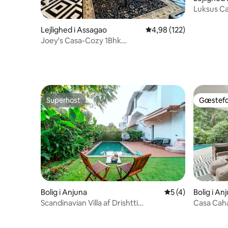
Luksus Ca
Calangut
Lejlighed i Assagao
4,98 ud af 5 i gennems
4,98 (122)
Joey's Casa-Cozy 1Bhk
hjem/pool/Assagao/nordlige Goa
Superhost
Gæstefa
Superhost
Gæstefa
Bolig i Anjuna
5 ud af 5 i genne
5 (4)
Bolig i An
Scandinavian Villa af Drishtti
Casa Cah
Dreamscappee|Anjuna