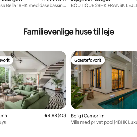
sa Bella 1BHK med dasebassin,
BOUTIQUE 2BHK FRANSK LEJL
e
MED W/WIFI OG POOL ASSAG
nitlig bedømmelse, 122 omtaler
Familievenlige huse til leje
vorit
Gæstefavorit
vorit
Gæstefavorit
msnitlig bedømmelse, 4 omtaler
juna
4,83 ud af 5 i gennemsnitlig bedømmelse, 4
4,83 (40)
Bolig i Camorlim
aya
Villa med privat pool |4BHK Lux
balkonen