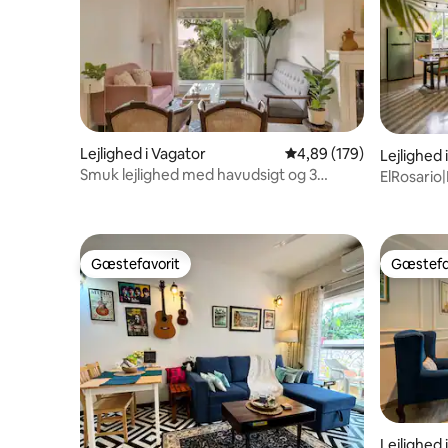
Lejlighed i Vagator
4,89 ud af 5 i gennems
4,89 (179)
Lejlighed 
Smuk lejlighed med havudsigt og 3
ElRosario|
soveværelser 2 minutter fra stranden
lejlighed
Gæstefavorit
Gæstefa
Gæstefavorit
Gæstefa
Lejlighed