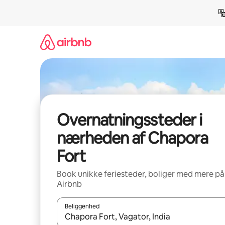
Gå
videre
til
indhold
Overnatningssteder i
nærheden af Chapora
Fort
Book unikke feriesteder, boliger med mere på
Airbnb
Beliggenhed
Når resultaterne er tilgængelige, skal du navigere