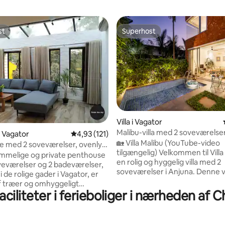
st
Superhost
st
Superhost
Villa i Vagator
Malibu-villa med 2 soveværelser
nitlig bedømmelse, 119 omtaler
i Vagator
4,93 ud af 5 i gennemsnitlig bedømmelse, 12
4,93 (121)
køkken og privat pool | 9 minutte
🏡 Villa Malibu (YouTube-video
 med 2 soveværelser, ovenlys
Vagator Beach
tilgængelig) Velkommen til Villa Malibu –
se nær Vagator Beach
mmelige og private penthouse
en rolig og hyggelig villa med 2
eværelser og 2 badeværelser,
soveværelser i Anjuna. Denne villa er
 i de rolige gader i Vagator, er
omgivet af frodigt grønt og bad
 træer og omhyggeligt
naturligt lys og har et berolige
ciliteter i ferieboliger i nærheden af 
til at skabe en kokon af komfort
græsk-inspireret interiør og et l
 gæster. Den er udstyret med
opholdsområde. 🎖️✨ Højdepunkter: ✅
så du kan nyde Goas solrige og
Beliggende i Anjuna - Vagator 📍 1,5 km –
r himmel fra dit luksuriøse og