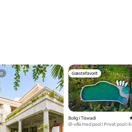
st
Gæstefavorit
st
Gæstefavorit
Bolig i Tiswadi
4
Ø-villa med pool I Privat pool I K
msnitlig bedømmelse, 8 omtaler
Personale I Wi-fi