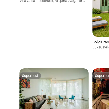
Villa Casa – pool/kok/Artjuna (Vagator
Beach)
Bolig i Par
Luksusvil
pool og k
Superhost
Superho
Superhost
Superho