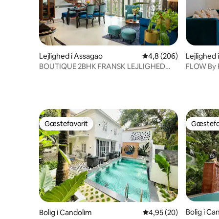
Lejlighed i Assagao
4,8 ud af 5 i gennems
4,8 (206)
Lejlighed
BOUTIQUE 2BHK FRANSK LEJLIGHED
FLOW By P
MED W/WIFI OG POOL ASSAGAO
nær stra
Gæstefavorit
Gæstefa
Gæstefavorit
Gæstefa
Bolig i Ca
Bolig i Candolim
4,95 ud af 5 i gennem
4,95 (20)