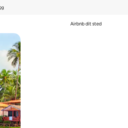
rog
Airbnb dit sted