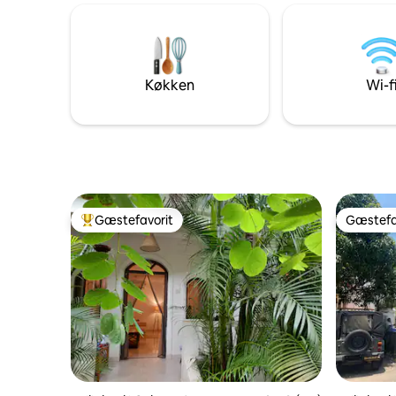
Det er i 
døgnåben sikkerhed, en privat dyp-pool
fredeligt
og en terrasse med udsigt over
frodig nat
bakkerne i Nord-Goa, kun 1,5 km fra
restauran
Vagator Beach, en kort køretur til Anjuna
natklubbe
Beach, lige ved siden af Assagao og en
Køkken
Wi-f
marked
nem køretur til Morjim, Ashwem,
Candolim og Baga!
Gæstefavorit
Gæstefa
Bedste gæstefavorit
Gæstefa