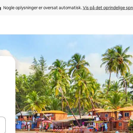
Nogle oplysninger er oversat automatisk. 
Vis på det oprindelige sp
 med piletasterne op og ned eller se mere ved at trykke eller stryge.