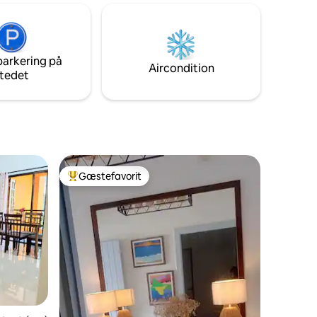
t
autentisk portugisisk hjem, men med alle
på 232
moderne bekvemmeligheder lige ved
– alt
hånden. Denne villa er blevet bevares
med kærlighed, og så snart du træder
lse under
parkering på
indenfor, bliver du omfavnet af dens
Aircondition
tedet
varme og charme.
Gæstefavorit
Bedste gæstefavorit