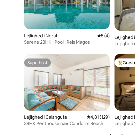
Lejlighed i Nerul
5 ud af 5 i genne
5 (4)
Lejlighed
Serene 2BHK | Pool | Reis Magos
Lejlighed
nær stra
Superhost
Gæste
Superhost
Bedste 
Lejlighed i Calangute
4,81 ud af 5 i gennems
4,81 (129)
Lejlighed
3BHK Penthouse nær Candolim Beach
Lejlighed 1
med pool