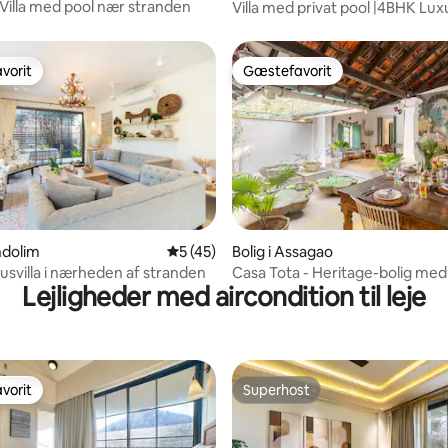
Villa med pool nær stranden
Villa med privat pool |4BHK Lux
balkonen
vorit
Gæstefavorit
vorit
Gæstefavorit
nitlig bedømmelse, 114 omtaler
ndolim
5 ud af 5 i gennemsnitlig bedømmelse, 4
5 (45)
Bolig i Assagao
usvilla i nærheden af stranden
Casa Tota - Heritage-bolig med 
Lejligheder med aircondition til leje
Assagao
vorit
Superhost
vorit
Superhost