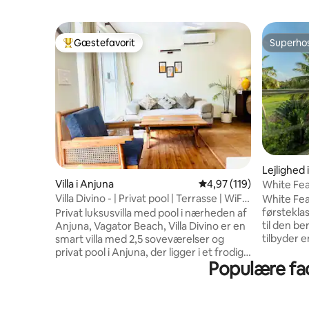
Gæstefavorit
Superho
Bedste gæstefavorit
Superho
Lejlighed
Villa i Anjuna
4,97 ud af 5 i gennems
4,97 (119)
White Fea
stranden
Villa Divino - | Privat pool | Terrasse | WiFi |
White Fea
Strand
førsteklas
Privat luksusvilla med pool i nærheden af
til den b
Anjuna, Vagator Beach, Villa Divino er en
tilbyder 
smart villa med 2,5 soveværelser og
wi-fi | ov
privat pool i Anjuna, der ligger i et frodigt,
Populære fac
sikkert, 2
stille grønt område, men kun få minutter
luksuriøs
fra Goas hotteste caféer, strande og
fuldt airc
natteliv. Denne lyse villa ligger i et
køkken m
eksklusivt, lukket område med