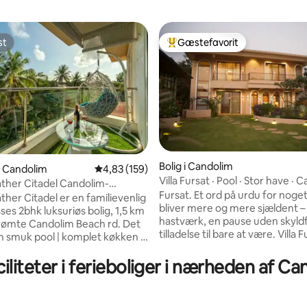
st
Gæstefavorit
st
Bedste gæstefavorit
Bolig i Candolim
 i Candolim
4,83 ud af 5 i gennemsnitlig bedømmelse, 15
4,83 (159)
Villa Fursat · Pool · Stor have · 
nitlig bedømmelse, 119 omtaler
ther Citadel Candolim-
Fursat. Et ord på urdu for noget
ther Citadel er en familievenlig
bliver mere og mere sjældent –
ses 2bhk luksuriøs bolig, 1,5 km
hastværk, en pause uden skyldf
erømte Candolim Beach rd. Det
tilladelse til bare at være. Villa 
en smuk pool | komplet køkken |
bygget ud fra den følelse. En privat villa
erdækket parkering | det er i et
med 4 soveværelser i de rolige 
iliteter i ferieboliger i nærheden af C
4-timers bevogtet, eksklusivt,
Candolim, udvalgt af Airbnb Indi
t område med videotelefoner,
deres nationale reklamekampa
onditioneret, 55" SmartTV,
bedømt som Gæstefavorit af g
ed 4-blus kogeplade med gas.