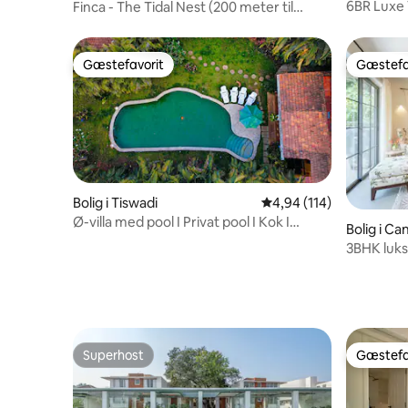
6BR Luxe 
Finca - The Tidal Nest (200 meter til
stranden)
Gæstefavorit
Gæstefa
Gæstefavorit
Gæstefa
Bolig i Tiswadi
4,94 ud af 5 i gennems
4,94 (114)
Ø-villa med pool I Privat pool I Kok I
Bolig i Ca
Personale I Wi-fi
3BHK luks
Superhost
Gæstefa
Superhost
Gæstefa