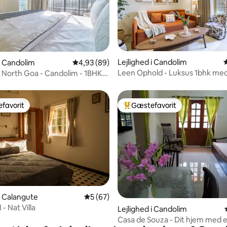
msnitlig bedømmelse, 4 omtaler
Lejlighed i Candolim
 i Candolim
4,93 ud af 5 i gennemsnitlig bedømmelse, 8
4,93 (89)
Leen Ophold - Luksus 1bhk med 
 i North Goa - Candolim - 1BHK
nden
favorit
Gæstefavorit
gæstefavorit
Bedste gæstefavorit
nitlig bedømmelse, 129 omtaler
 i Calangute
5 ud af 5 i gennemsnitlig bedømmelse, 6
5 (67)
 - Nat Villa
Lejlighed i Candolim
Casa de Souza - Dit hjem med e