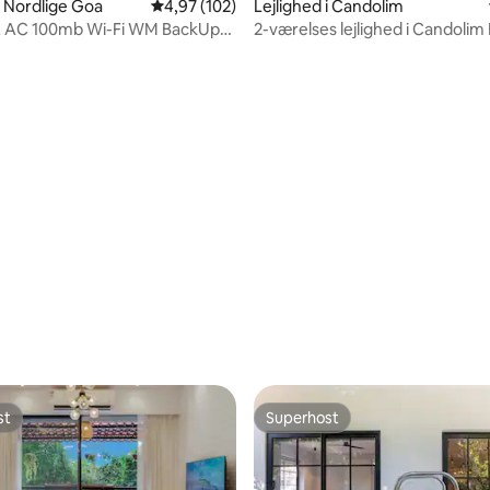
nitlig bedømmelse, 171 omtaler
i Nordlige Goa
4,97 ud af 5 i gennemsnitlig bedømmelse, 10
4,97 (102)
Lejlighed i Candolim
 AC 100mb Wi-Fi WM BackUp
2-værelses lejlighed i Candolim
olim@650 m
pool + parkering + wi-fi
st
Superhost
st
Superhost