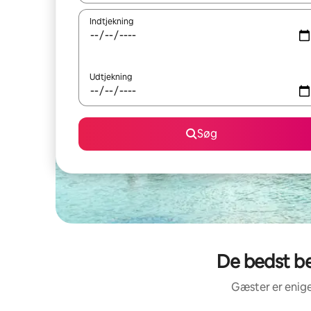
Indtjekning
Udtjekning
Søg
De bedst b
Gæster er enige