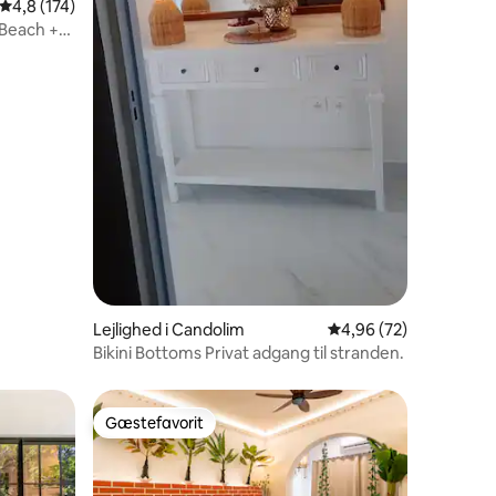
2 omtaler
4,8 ud af 5 i gennemsnitlig bedømmelse, 174 omtaler
4,8 (174)
 Beach +
Lejlighed i Candolim
4,96 ud af 5 i gennem
4,96 (72)
Bikini Bottoms Privat adgang til stranden.
Gæstefavorit
Gæstefavorit