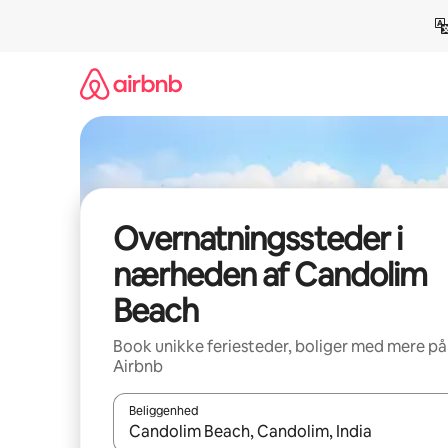
Gå
videre
til
indhold
Overnatningssteder i
nærheden af Candolim
Beach
Book unikke feriesteder, boliger med mere på
Airbnb
Beliggenhed
Når resultaterne er tilgængelige, skal du navigere