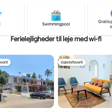
der har boet der. Gennemtænk
hjertet af North Goa, men
indretning, en stor privat have 
 beliggende midt i naturen og
kvadratmeter og en privat pool 
ur 5 min kørsel til strande,
sammen til din rådighed med
ter, supermarkeder,
fuldstændig privatlivsbeskytte
Gratis 
r, kasinoer, levende musik og
i
Swimmingpool
hele dit ophold.
s
Ferielejligheder til leje med wi-fi
vorit
Gæstefavorit
vorit
Gæstefavorit