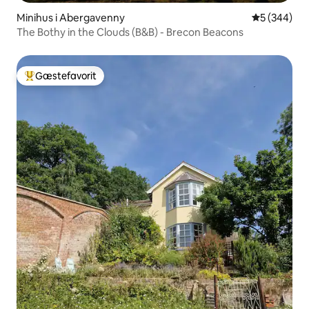
Minihus i Abergavenny
5 ud af 5 i
5 (344)
The Bothy in the Clouds (B&B) - Brecon Beacons
Gæstefavorit
Bedste gæstefavorit