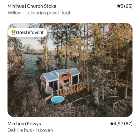
Minihus i Church Stoke
5 ud af 5 
5 (65)
Willow - Luksuriøs privat flugt
Gæstefavorit
Bedste gæstefavorit
Minihus i Powys
4,97 ud af 5 
4,97 (87)
Det lille hus - i skoven