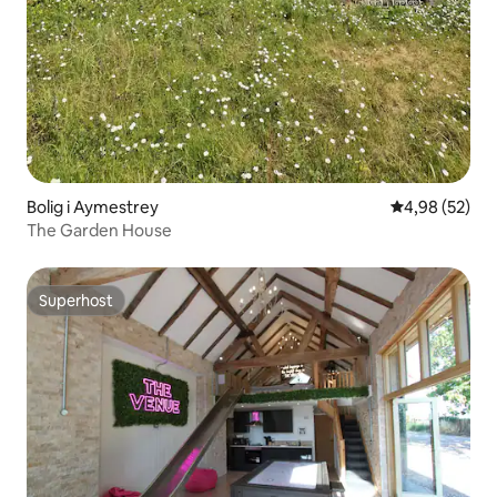
Bolig i Aymestrey
4,98 ud af 5 
4,98 (52)
The Garden House
Superhost
Superhost