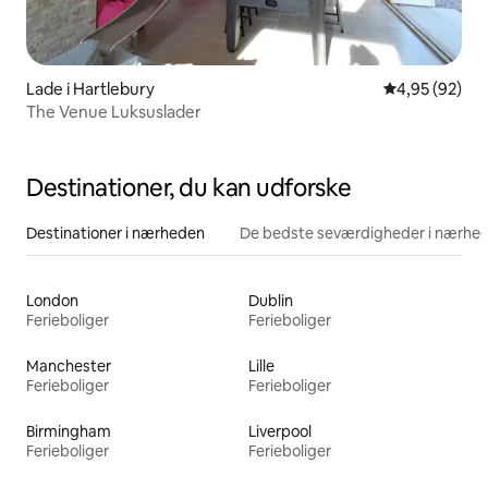
Lade i Hartlebury
4,95 ud af 5 
4,95 (92)
The Venue Luksuslader
Destinationer, du kan udforske
Destinationer i nærheden
De bedste seværdigheder i nærhe
London
Dublin
Ferieboliger
Ferieboliger
Manchester
Lille
Ferieboliger
Ferieboliger
Birmingham
Liverpool
Ferieboliger
Ferieboliger