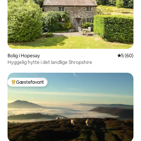
Bolig i Hopesay
5 ud af 5 
5 (60)
Hyggelig hytte i det landlige Shropshire
Gæstefavorit
Bedste gæstefavorit