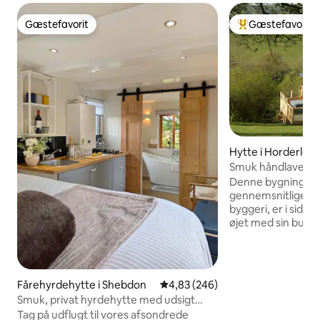
Gæstefavorit
Gæstefavorit
Gæstefavorit
Bedste gæstefavo
Hytte i Horderley
Smuk håndlavet 
boblebad
Denne bygning, de
gennemsnitlige, 
byggeri, er i sidst
øjet med sin buede
egetræstrappe, sm
voksede satinered
der omfavner denn
håndlavede hytte. 
Fårehyrdehytte i Shebdon
4,83 ud af 5 i gennemsnitlig be
4,83 (246)
2 soveværelser m
Smuk, privat hyrdehytte med udsigt
badeværelser. Den
over søen
Tag på udflugt til vores afsondrede
blandt Shropshire