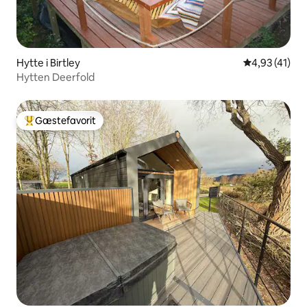
Hytte i Birtley
4,93 ud af 5 
4,93 (41)
Hytten Deerfold
Gæstefavorit
Bedste gæstefavorit