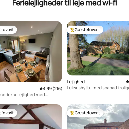
Ferielejligheder til leje med wi-fi
favorit
Gæstefavorit
gæstefavorit
Bedste gæstefavorit
nitlig bedømmelse, 106 omtaler
Lejlighed
4
Luksushytte med spabad i rolig
4,99 ud af 5 i gennemsnitlig bedømmelse, 21
4,99 (216)
omgivelser
moderne lejlighed med
k netværk
favorit
Gæstefavorit
gæstefavorit
Bedste gæstefavorit