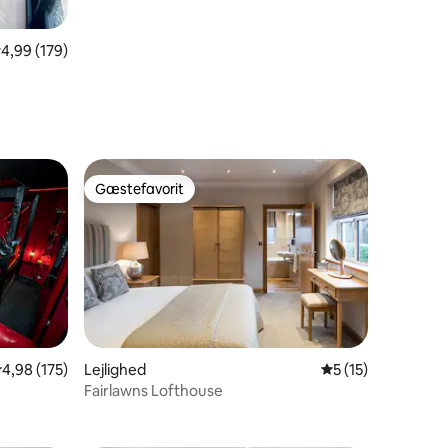
,99 ud af 5 i gennemsnitlig bedømmelse, 179 omtaler
4,99 (179)
Gæstefavorit
Gæstefavorit
,98 ud af 5 i gennemsnitlig bedømmelse, 175 omtaler
4,98 (175)
Lejlighed
5 ud af 5 i genne
5 (15)
Fairlawns Lofthouse
6 omtaler