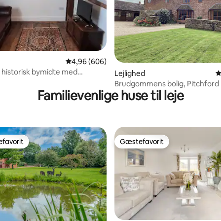
itlig bedømmelse, 782 omtaler
4,96 ud af 5 i gennemsnitlig bedømmelse, 60
4,96 (606)
 i historisk bymidte med
Lejlighed
4
Brudgommens bolig, Pitchford
Familievenlige huse til leje
favorit
Gæstefavorit
gæstefavorit
Gæstefavorit