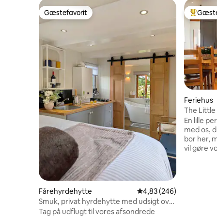
Gæstefavorit
Gæste
Gæstefavorit
Bedste 
Feriehus
The Little Dairy - Bel
bondegå
En lille perle. 
med os, du
bor her, m
vil gøre v
ophold er utroligt
sympatisk
en funger
den ekstra
Fårehyrdehytte
4,83 ud af 5 i gennemsn
4,83 (246)
pubber in
Smuk, privat hyrdehytte med udsigt over
forretning
søen
Tag på udflugt til vores afsondrede
perfekte 