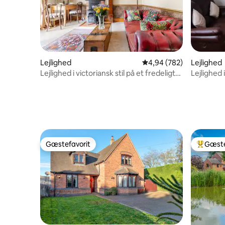
Lejlighed
4,94 ud af 5 i gennemsn
4,94 (782)
Lejlighed
Lejlighed i victoriansk stil på et fredeligt
Lejlighed
sted.
parkering
Gæstefavorit
Gæste
Gæstefavorit
Bedste 