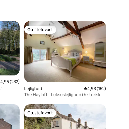
Gæstefavorit
Gæstefavorit
,95 ud af 5 i gennemsnitlig bedømmelse, 232 omtaler
4,95 (232)
e
6 omtaler
Lejlighed
4,93 ud af 5 i gennems
4,93 (152)
The Hayloft - Luksuslejlighed i historisk
landsby
Gæstefavorit
Gæstefavorit