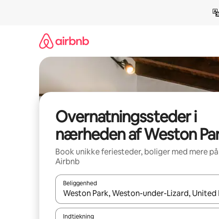
Gå
videre
til
indhold
Overnatningssteder i
nærheden af Weston Pa
Book unikke feriesteder, boliger med mere på
Airbnb
Beliggenhed
Når resultaterne er tilgængelige, skal du navigere
Indtjekning