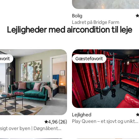
Bolig
4
Ladret på Bridge Farm
Lejligheder med aircondition til leje
vorit
Gæstefavorit
vorit
Gæstefavorit
itlig bedømmelse, 206 omtaler
Lejlighed
4
Play Queen – et sjovt og unikt
4,96 ud af 5 i gennemsnitlig bedømmelse, 2
4,96 (26)
boblebadsophold
dsigt over byen | Døgnåbent
nter| Biografrum