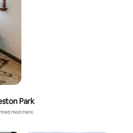
eston Park
renhed med mere.