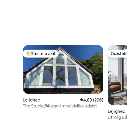
Gæstefavorit
Gæstefa
Bedste gæstefavorit
Gæstefa
Lejlighed
4,89 ud af 5 i gennemsn
4,89 (206)
The Studio@Kutani med idyllisk udsigt
Lejlighed
Utrolig u
fitnessce