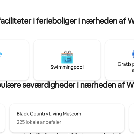
med gas og wi-fi.
e, hvorfra du kan arbejde
rske alt, hvad South
ire har at tilbyde.
aciliteter i ferieboliger i nærheden af 
Gratis 
i
Swimmingpool
s
ulære seværdigheder i nærheden af W
Black Country Living Museum
225 lokale anbefaler