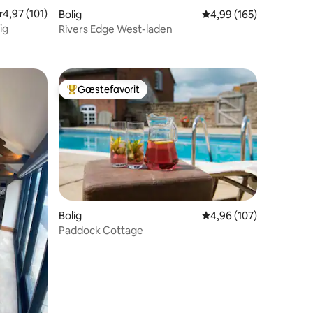
,97 ud af 5 i gennemsnitlig bedømmelse, 101 omtaler
4,97 (101)
Bolig
4,99 ud af 5 i gennems
4,99 (165)
lig
Rivers Edge West-laden
5 omtaler
Gæstefavorit
Bedste gæstefavorit
2 omtaler
Bolig
4,96 ud af 5 i gennems
4,96 (107)
Paddock Cottage