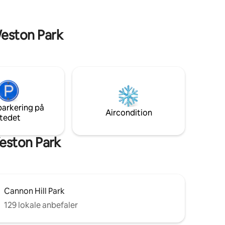
er også inden for rækkevidde. Værelset
kan indstilles som en dobbeltseng eller
en stor dobbeltseng. Der er også et lille
Weston Park
køleskab med fryser.
parkering på
Aircondition
tedet
eston Park
Cannon Hill Park
129 lokale anbefaler