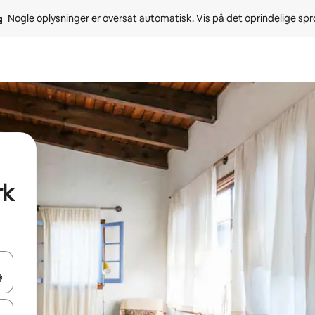
Nogle oplysninger er oversat automatisk. 
Vis på det oprindelige sp
rk
 med piletasterne op og ned eller se mere ved at trykke eller stryge.