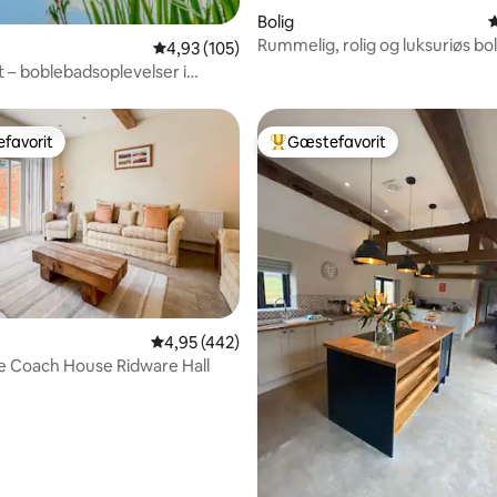
Bolig
4
nitlig bedømmelse, 114 omtaler
Rummelig, rolig og luksuriøs bo
4,93 ud af 5 i gennemsnitlig bedømmelse, 10
4,93 (105)
 – boblebadsoplevelser i
favorit
Gæstefavorit
gæstefavorit
Bedste gæstefavorit
nitlig bedømmelse, 147 omtaler
4,95 ud af 5 i gennemsnitlig bedømmelse, 44
4,95 (442)
e Coach House Ridware Hall