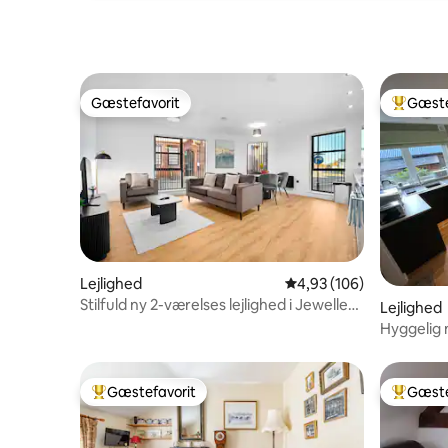
Gæstefavorit
Gæste
Gæstefavorit
Bedste 
Lejlighed
4,93 ud af 5 i gennems
4,93 (106)
Stilfuld ny 2-værelses lejlighed i Jewellery
Lejlighed
Quarter!
Hyggelig 
fantastis
Gæstefavorit
Gæste
Bedste gæstefavorit
Bedste 