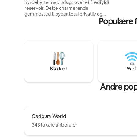
hyrdehytte med udsigt over et fredfyldt
hjemmebas
reservoir. Dette charmerende
eller udfo
gemmested tilbyder total privatliv og
Staffordsh
Populære f
fantastisk udsigt over vandet. Slap af i dit
eget private skandinaviske
brændstofspa, der er perfekt til at kigge
på stjerner eller slappe af efter en dag i
naturen. Indenfor kan du nyde hyggelige
bekvemmeligheder og rustik charme.
Ideel til par eller solorejsende, der søger
ro og en pause fra hverdagen. Et ægte
fristed uden indlagt strøm. Du er
Køkken
Wi-f
velkommen til at sende os en besked og
bede om yderligere oplysninger.
Andre pop
Cadbury World
343 lokale anbefaler