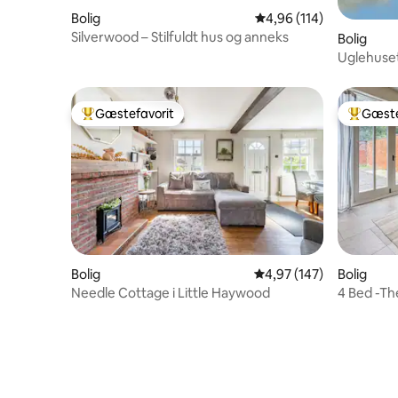
Bolig
4,96 ud af 5 i gennems
4,96 (114)
Silverwood – Stilfuldt hus og anneks
Bolig
Uglehuset
Moreton
Gæstefavorit
Gæste
Bedste gæstefavorit
Bedste 
Bolig
4,97 ud af 5 i gennems
4,97 (147)
Bolig
Needle Cottage i Little Haywood
4 Bed -Th