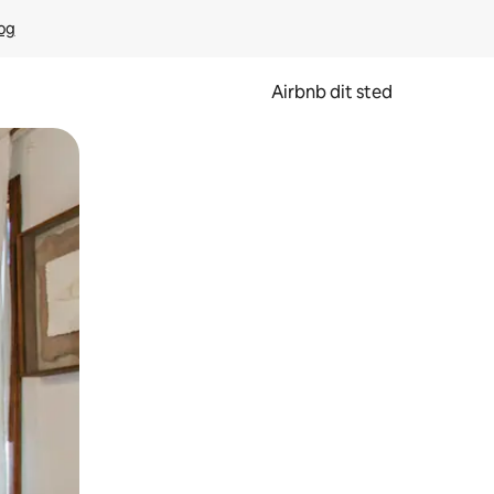
rog
Airbnb dit sted