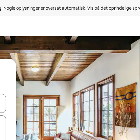
Nogle oplysninger er oversat automatisk. 
Vis på det oprindelige sp
 med piletasterne op og ned eller se mere ved at trykke eller stryge.