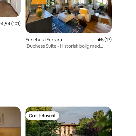
,94 ud af 5 i gennemsnitlig bedømmelse, 101 omtaler
4,94 (101)
Feriehus i Ferrara
5 ud af 5 i genne
5 (17)
|Duchess Suite - Historisk bolig med
kalkmalerier|
0 omtaler
Gæstefavorit
Gæstefavorit