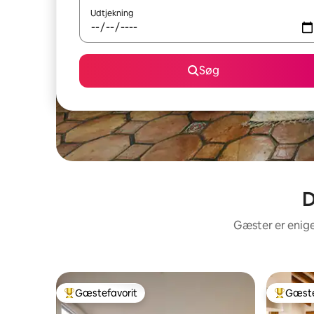
Udtjekning
Søg
D
Gæster er enige
Gæstefavorit
Gæste
Bedste gæstefavorit
Bedste 