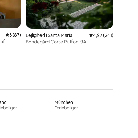
5 ud af 5 i gennemsnitlig bedømmelse, 87 omtaler
5 (87)
Lejlighed i Santa Maria
4,97 ud af 5 i gennems
4,97 (241)
 af
Bondegård Corte Ruffoni 9A
5 omtaler
ano
München
ieboliger
Ferieboliger