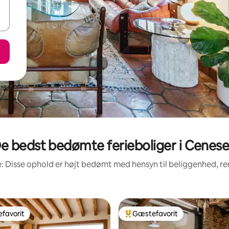
e bedst bedømte ferieboliger i Cenesel
: Disse ophold er højt bedømt med hensyn til beliggenhed, 
favorit
Gæstefavorit
gæstefavorit
Bedste gæstefavorit