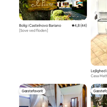
Bolig i Castelnovo Bariano
4,8 ud af 5 i gennem
4,8 (44)
[Sove ved floden]
Lejlighed
Casa Matt
Gæstefavorit
Gæstefa
Gæstefavorit
Gæstefa