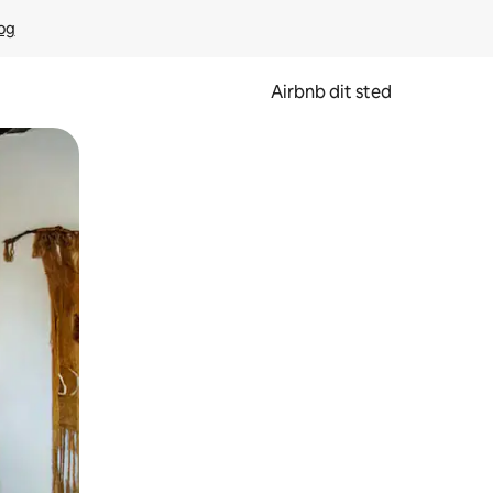
rog
Airbnb dit sted