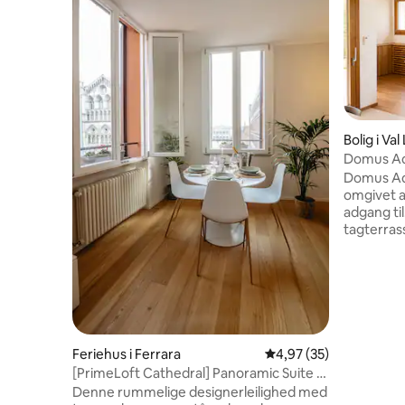
Bolig i Val
Domus Ade
wellness-
Domus Ade
omgivet a
adgang ti
tagterras
opvarmet
uanset års
at koble a
genoplade batte
finder: • Stor stue • Moderne, fuldt
udstyret åbent k
til børn) • Soveværelse med dobbeltseng
Feriehus i Ferrara
4,97 ud af 5 i gennem
4,97 (35)
• Vugge og høj stol
[PrimeLoft Cathedral] Panoramic Suite -
bruser • Udendørs brusebad ved poolen
1/4 gæster
Denne rummelige designerleilighed med
• Fuldt u