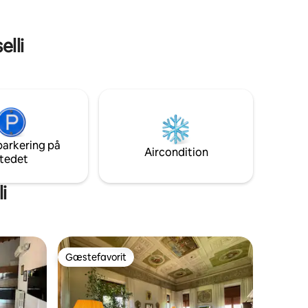
elli
parkering på
Aircondition
tedet
i
Gæstefavorit
Gæstefavorit