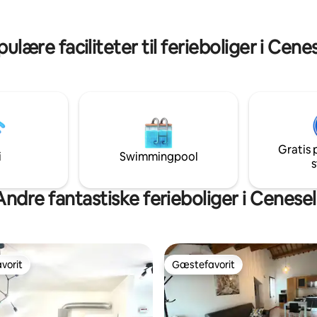
ulære faciliteter til ferieboliger i Cenes
Gratis 
i
Swimmingpool
s
Andre fantastiske ferieboliger i Cenesell
vorit
Gæstefavorit
vorit
Gæstefavorit