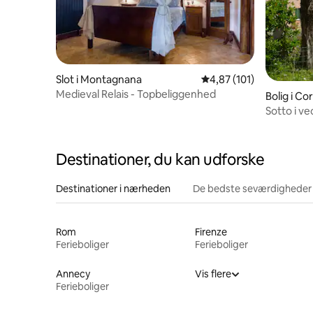
Slot i Montagnana
4,87 ud af 5 i gennems
4,87 (101)
Medieval Relais - Topbeliggenhed
Bolig i Co
Sotto i ve
kunstbye
Destinationer, du kan udforske
Destinationer i nærheden
De bedste seværdigheder
Rom
Firenze
Ferieboliger
Ferieboliger
Annecy
Vis flere
Ferieboliger