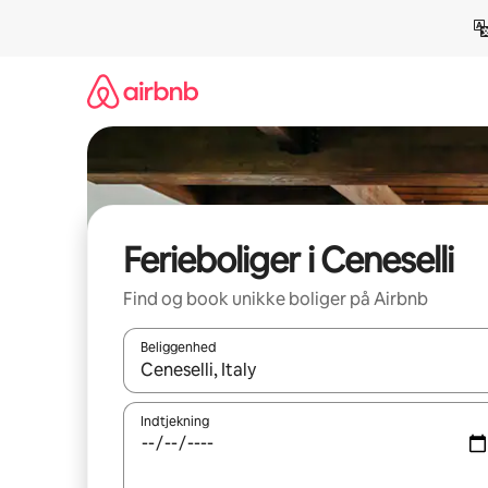
Gå
videre
til
indhold
Ferieboliger i Ceneselli
Find og book unikke boliger på Airbnb
Beliggenhed
Når resultaterne er tilgængelige, skal du navigere
Indtjekning