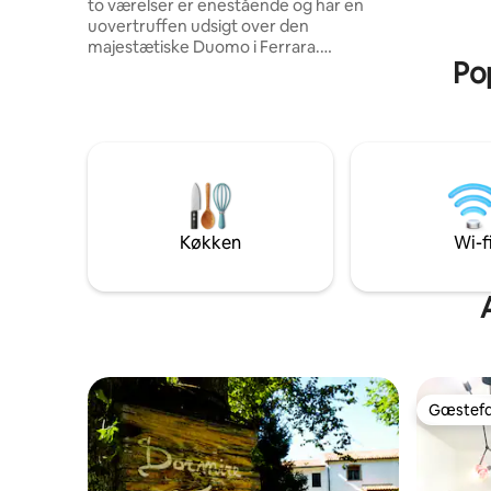
to værelser er enestående og har en
uovertruffen udsigt over den
majestætiske Duomo i Ferrara.
Pop
Interiøret, der er omhyggeligt designet
ned til mindste detalje, kombinerer
moderne møbler, materialer af høj
kvalitet og diskret elegance og tilbyder
både komfort og raffinement.
Lejligheden ligger i det historiske
centrums bankende hjerte, så du kan
opleve byen fra et eksklusivt perspektiv,
omgivet af kunst, historie og tidløs
Køkken
Wi-f
charme. En luksussuite til dem, der
ønsker en raffineret og uforglemmelig
oplevelse.
Gæstefa
Gæstefa