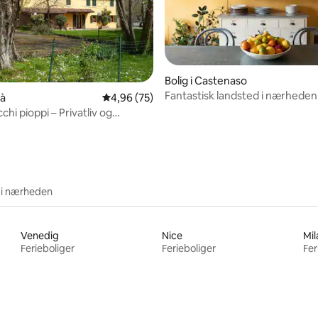
nitlig bedømmelse, 101 omtaler
Bolig i Castenaso
Fantastisk landsted i nærheden
rà
4,96 ud af 5 i gennemsnitlig bedømmelse, 7
4,96 (75)
Bologna
cchi pioppi – Privatliv og
r
 i nærheden
Venedig
Nice
Mil
Ferieboliger
Ferieboliger
Fer