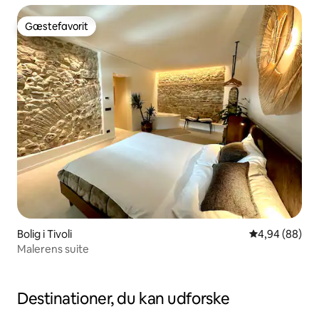
Gæstefavorit
Gæstefavorit
Bolig i Tivoli
4,94 ud af 5 
4,94 (88)
Malerens suite
Destinationer, du kan udforske