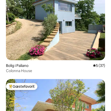
Bolig i Paliano
5 ud af 5 
5 (37)
Colonna House
Gæstefavorit
Bedste gæstefavorit