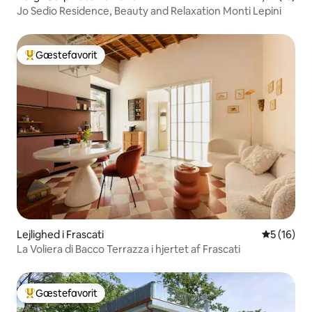
Jo Sedio Residence, Beauty and Relaxation Monti Lepini
Gæstefavorit
Bedste gæstefavorit
Lejlighed i Frascati
5 ud af 5 
5 (16)
La Voliera di Bacco Terrazza i hjertet af Frascati
Gæstefavorit
Bedste gæstefavorit