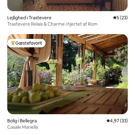
Lejlighed i Trastevere
5 ud af 5 
5 (23)
Trastevere Relais & Charme i hjertet af Rom
Gæstefavorit
Bedste gæstefavorit
Bolig i Bellegra
4,97 ud af 5 
4,97 (33)
Casale Mariella