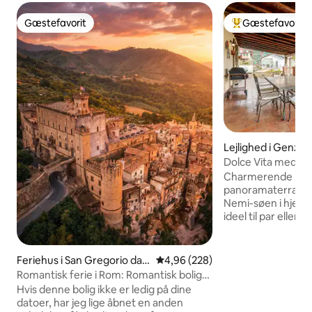
Gæstefavorit
Gæstefavorit
Gæstefavorit
Bedste gæstefavo
Lejlighed i Genza
Dolce Vita med ud
nær Rom
Charmerende lejl
panoramaterrasse
Nemi-søen i hjerte
ideel til par eller familier. Beli
historiske centru
perfekt til en smu
stad eller til at ti
Feriehus i San Gregorio da S
4,96 ud af 5 i gennemsnitlig be
4,96 (228)
øjeblikke i Castel
assola
Romantisk ferie i Rom: Romantisk bolig
blandt landsbyer og hist
med 2 soveværelser i slot
Hvis denne bolig ikke er ledig på dine
soveværelser med 
datoer, har jeg lige åbnet en anden
badeværelser, et 