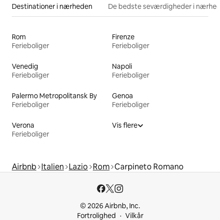
Destinationer i nærheden
De bedste seværdigheder i nærhe
Rom
Firenze
Ferieboliger
Ferieboliger
Venedig
Napoli
Ferieboliger
Ferieboliger
Palermo Metropolitansk By
Genoa
Ferieboliger
Ferieboliger
Verona
Vis flere
Ferieboliger
Airbnb
Italien
Lazio
Rom
Carpineto Romano
© 2026 Airbnb, Inc.
Fortrolighed
Vilkår