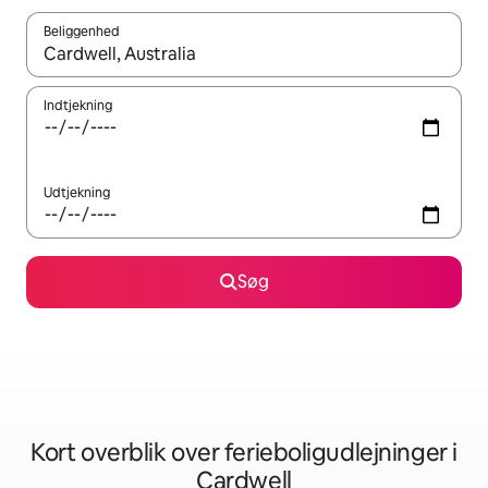
Beliggenhed
Når resultaterne er tilgængelige, skal du navigere med piletaste
Indtjekning
Udtjekning
Søg
Kort overblik over ferieboligudlejninger i
Cardwell