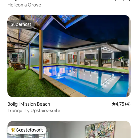
Heliconia Grove
Superhost
Superhost
Bolig i Mission Beach
4,75 ud af 5
4,75 (4)
Tranquility Upstairs-suite
Gæstefavorit
Bedste gæstefavorit