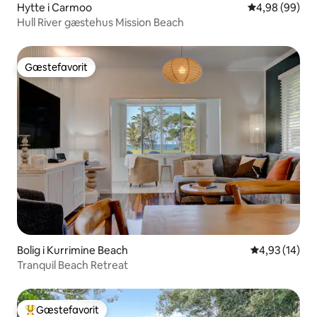
Hytte i Carmoo
4,98 ud af 5 
4,98 (99)
Hull River gæstehus Mission Beach
Gæstefavorit
Gæstefavorit
Bolig i Kurrimine Beach
4,93 ud af 5 
4,93 (14)
Tranquil Beach Retreat
Gæstefavorit
Bedste gæstefavorit