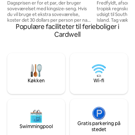
Dagsprisen er for et par, der bruger
Fredfyldt, afsondr
soveværelset med kingsize-seng. Hvis
tropisk regnskov 
du vil bruge et ekstra soveværelse,
udsigt til South M
koster det 30 dollars per person per nat.
Island. Tag væk og s
Populære faciliteter til ferieboliger i
Book til prisen for ekstra personer.
private luksusferi
Moderne hytte i traditionel
afslapning her fø
Cardwell
Queenslander-stil, kun få minutters
ferie. Villaen er fuldt airconditioneret
kørsel til stranden, til caféer,
med rummelige in
restauranter og detailbutikker. Slap af på
opholdsområder og
vores økologiske frugtplantage med en
2 til 10 gæster, hvi
fantastisk udsigt til regnskoven, der er
feriehus til gruppe
på verdensarvslisten. Der er små
Villa Amavi dækker
detaljer, der får dig til at føle dig
Airbnb's servicege
velkommen og godt tilpas. Masser af
et servicegebyr på 
Køkken
Wi-fi
plads til familier.
Gratis parkering på
Swimmingpool
stedet