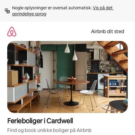
Gå
Nogle oplysninger er oversat automatisk. 
Vis på det 
videre
oprindelige sprog
til
indhold
Airbnb dit sted
Ferieboliger i Cardwell
Find og book unikke boliger på Airbnb