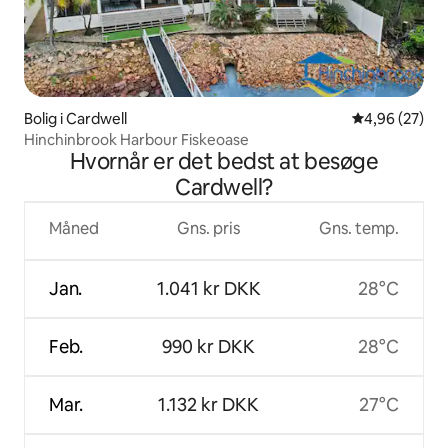
Bolig i Cardwell
4,96 ud af 5 
4,96 (27)
Hinchinbrook Harbour Fiskeoase
Hvornår er det bedst at besøge
Cardwell?
Måned
Gns. pris
Gns. temp.
Jan.
1.041 kr DKK
28°C
Feb.
990 kr DKK
28°C
Mar.
1.132 kr DKK
27°C