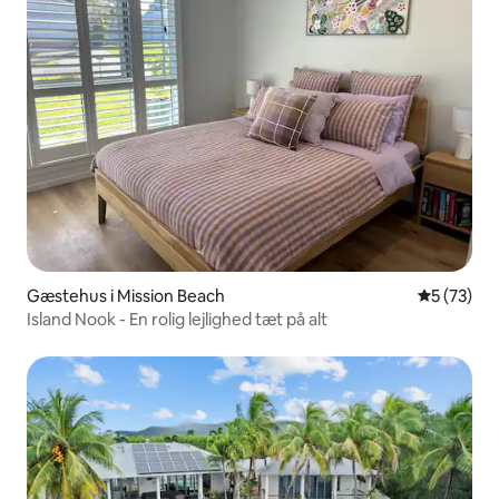
Gæstehus i Mission Beach
5 ud af 5 
5 (73)
Island Nook - En rolig lejlighed tæt på alt