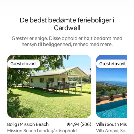
De bedst bedømte ferieboliger i
Cardwell
Gæster er enige: Disse ophold er højt bedømt med
hensyn til beliggenhed, renhed med mere.
Gæstefavorit
Gæstefavorit
Gæstefavorit
Gæstefavorit
Bolig i Mission Beach
4,94 ud af 5 i gennemsnitlig be
4,94 (206)
Villa i South Missi
Mission Beach bondegårdsophold
Villa Amavi, South