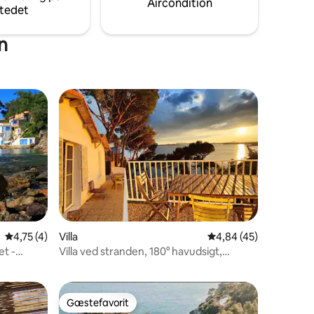
Aircondition
tedet
n
4,75 ud af 5 i gennemsnitlig bedømmelse, 4 omtaler
4,75 (4)
Villa
4,84 ud af 5 i gennem
4,84 (45)
5 omtaler
t -
Villa ved stranden, 180° havudsigt,
adgang til stranden
Gæstefavorit
Gæstefavorit