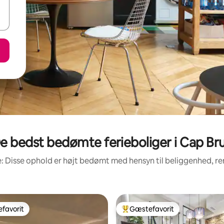
e bedst bedømte ferieboliger i Cap Br
: Disse ophold er højt bedømt med hensyn til beliggenhed, 
favorit
Gæstefavorit
gæstefavorit
Bedste gæstefavorit