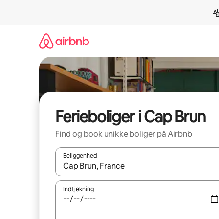
Gå
videre
til
indhold
Ferieboliger i Cap Brun
Find og book unikke boliger på Airbnb
Beliggenhed
Når resultaterne er tilgængelige, skal du navigere
Indtjekning