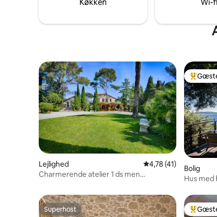
Køkken
Wi-f
Gæste
Bedste 
Lejlighed
4,78 ud af 5 i gennem
4,78 (41)
Bolig
Charmerende atelier 1 ds men
Hus med h
provencalsk
strand og
Superhost
Gæste
Superhost
Bedste 