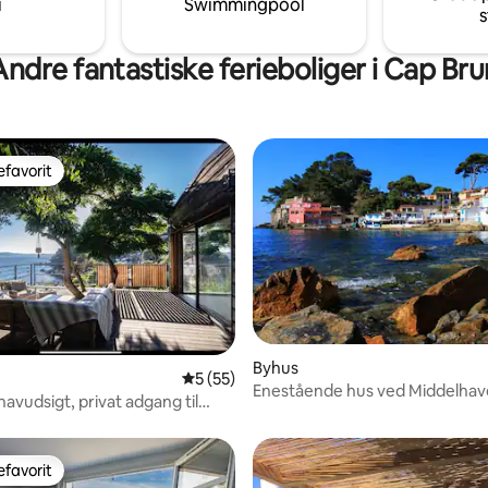
i
Swimmingpool
s
Andre fantastiske ferieboliger i Cap Bru
favorit
gæstefavorit
Byhus
snitlig bedømmelse, 41 omtaler
5 ud af 5 i gennemsnitlig bedømmelse, 5
5 (55)
Enestående hus ved Middelhave
avudsigt, privat adgang til
Toulon
 båd
favorit
gæstefavorit