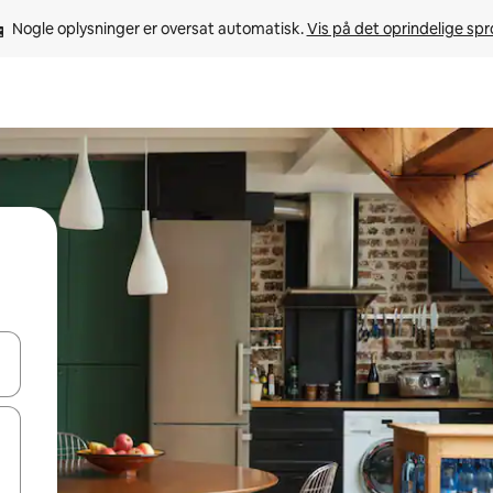
Nogle oplysninger er oversat automatisk. 
Vis på det oprindelige sp
 med piletasterne op og ned eller se mere ved at trykke eller stryge.