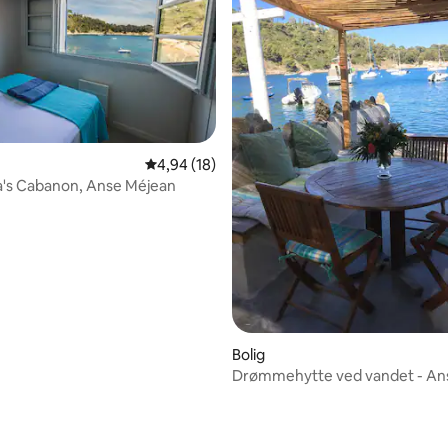
4,94 ud af 5 i gennemsnitlig bedømmelse, 1
4,94 (18)
a's Cabanon, Anse Méjean
Bolig
Drømmehytte ved vandet - An
msnitlig bedømmelse, 3 omtaler