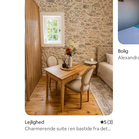
Bolig
Alexandr
Lejlighed
5 ud af 5 i genne
5 (3)
Charmerende suite i en bastide fra det
18. århundrede