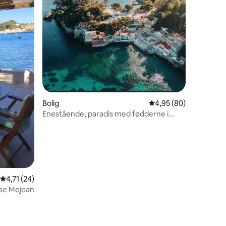
8 omtaler
Bolig
4,95 ud af 5 i gennem
4,95 (80)
Enestående, paradis med fødderne i
vandet!
4,71 ud af 5 i gennemsnitlig bedømmelse, 24 omtaler
4,71 (24)
se Mejean