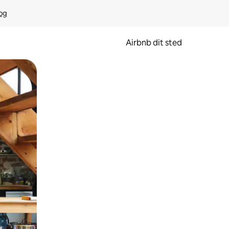
rog
Airbnb dit sted