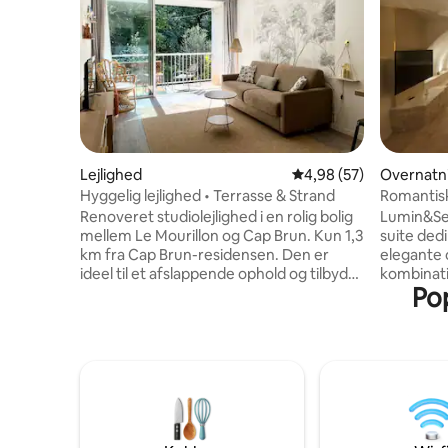
Lejlighed
4,98 ud af 5 i gennem
4,98 (57)
Overnatn
Hyggelig lejlighed • Terrasse & Strand
Romantisk
– Lumin&
Renoveret studiolejlighed i en rolig bolig
Lumin&Sen
mellem Le Mourillon og Cap Brun. Kun 1,3
suite dedi
km fra Cap Brun-residensen. Den er
elegante
ideel til et afslappende ophold og tilbyder
kombinatio
Pop
en sovesofa med en stor 17 cm tyk 160 X
organiske 
200 madras, der er lige så behagelig som
bad, en p
en rigtig seng. Udstyret køkken,
seng. I Soll
funktionelt badeværelse (toilet,
autentisk
vaskemaskine, håndklædetørrer) og
suite perf
terrasse. 15 minutter til stranden.
overraskel
Parkeringsplads inkluderet. Hurtig wi-fi.
bryllupsna
Alt er inkluderet: rengøring og sengetøj
Mulighede
(lagner, håndklæder, viskestykker).
Lys og san