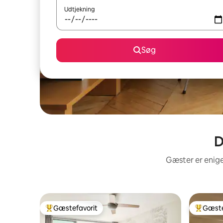
Udtjekning
Søg
D
Gæster er enige
Gæstefavorit
Gæste
Bedste gæstefavorit
Bedste 