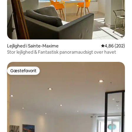
Lejlighed i Sainte-Maxime
4,86 ud af 5 i
4,86 (202)
Stor lejlighed & Fantastisk panoramaudsigt over havet
Gæstefavorit
Gæstefavorit