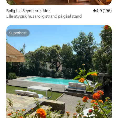
Bolig i La Seyne-sur-Mer
4,9 ud af 5 i
4,9 (196)
Lille atypisk hus i rolig strand på gåafstand
Superhost
Superhost