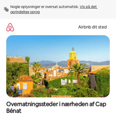
Gå
Nogle oplysninger er oversat automatisk. 
Vis på det 
videre
oprindelige sprog
til
indhold
Airbnb dit sted
Overnatningssteder i nærheden af Cap
Bénat