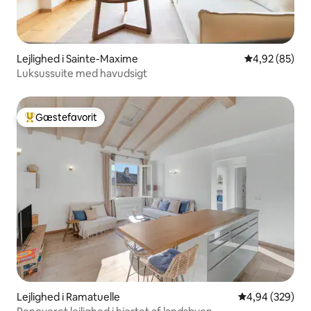
Lejlighed i Sainte-Maxime
4,92 ud af 5 
4,92 (85)
Luksussuite med havudsigt
Gæstefavorit
Bedste gæstefavorit
Lejlighed i Ramatuelle
4,94 ud af 5 i
4,94 (329)