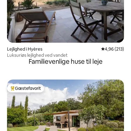
Lejlighed i Hyères
4,96 ud af 5 i
4,96 (213)
Luksuriøs lejlighed ved vandet
Familievenlige huse til leje
Gæstefavorit
Bedste gæstefavorit