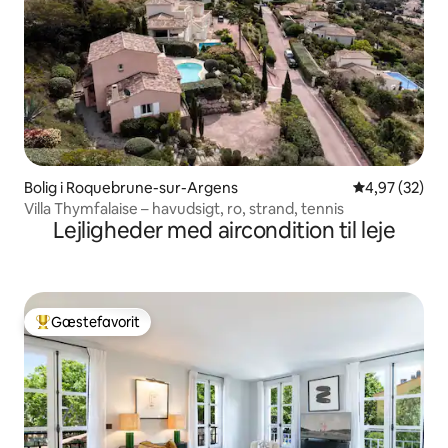
Bolig i Roquebrune-sur-Argens
4,97 ud af 5 
4,97 (32)
Villa Thymfalaise – havudsigt, ro, strand, tennis
Lejligheder med aircondition til leje
Gæstefavorit
Bedste gæstefavorit