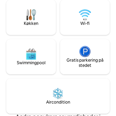
historiske centru
vandet nedenfor hytten, som også giver
havn kan du blive f
mulighed for at tage på en wingfoil-tur!
autentiske charme
i verden.
Køkken
Wi-fi
Gratis parkering på
Swimmingpool
stedet
Aircondition