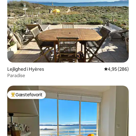
Lejlighed i Hyères
4,95 ud af 5 i
4,95 (286)
Paradise
Gæstefavorit
Bedste gæstefavorit