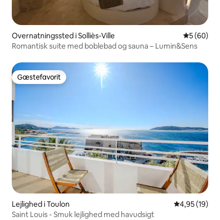
Overnatningssted i Solliès-Ville
5 ud af 5 
5 (60)
Romantisk suite med boblebad og sauna – Lumin&Sens
Gæstefavorit
Gæstefavorit
Lejlighed i Toulon
4,95 ud af 5 
4,95 (19)
Saint Louis - Smuk lejlighed med havudsigt