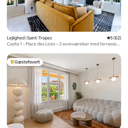
Lejlighed i Saint-Tropez
5 ud af 5 
5 (62)
Casita 1 – Place des Lices – 2 soveværelser med terrasse
og parkering
Gæstefavorit
Bedste gæstefavorit