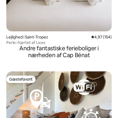
Lejlighed i Saint-Tropez
4,97 ud af 5 i
4,97 (154)
Perle i hjertet af Lices
Andre fantastiske ferieboliger i
nærheden af Cap Bénat
Gæstefavorit
Gæstefavorit