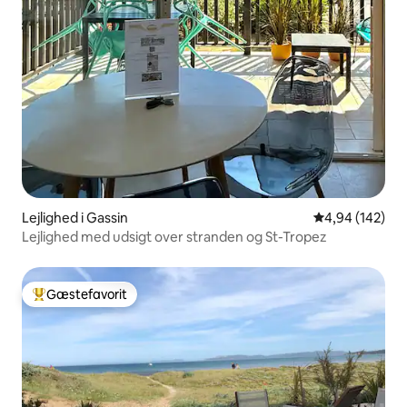
Lejlighed i Gassin
4,94 ud af 5 i
4,94 (142)
Lejlighed med udsigt over stranden og St-Tropez
Gæstefavorit
Bedste gæstefavorit