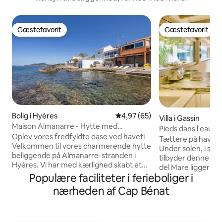
Gæstefavorit
Gæstefavorit
Gæstefavorit
Gæstefavorit
Bolig i Hyères
4,97 ud af 5 i gennemsnitlig b
4,97 (65)
Villa i Gassin
Maison Almanarre - Hytte med
Pieds dans l'eau [P
fødderne i vandet
Oplev vores fredfyldte oase ved havet!
centrum
Tættere på havet, 
Velkommen til vores charmerende hytte
Under solen, i skye
beliggende på Almanarre-stranden i
tilbyder denne vill
Hyères. Vi har med kærlighed skabt et
del Mare ligger på
rum, der kombinerer komfort og
Populære faciliteter i ferieboliger i
og tilbyder en be
autenticitet, og som tilbyder en dejlig
direkte adgang til
nærheden af Cap Bénat
oplevelse få skridt fra vandet. Du vil blive
huset er en udend
vækket af bølgerne, der blidt slår mod
duften af havet er 
kysten, og være klar til at nyde en solrig
minutters gang fra
dag :) Det ekstra: direkte adgang til