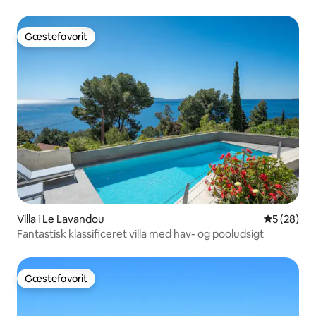
Gæstefavorit
Gæstefavorit
Villa i Le Lavandou
5 ud af 5 
5 (28)
Fantastisk klassificeret villa med hav- og pooludsigt
Gæstefavorit
Gæstefavorit