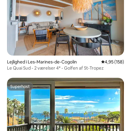
Lejlighed i Les-Marines-de-Cogolin
4,95 ud af 5 i
4,95 (158)
Le Quai Sud - 2 værelser 4* - Golfen af St-Tropez
Superhost
Superhost