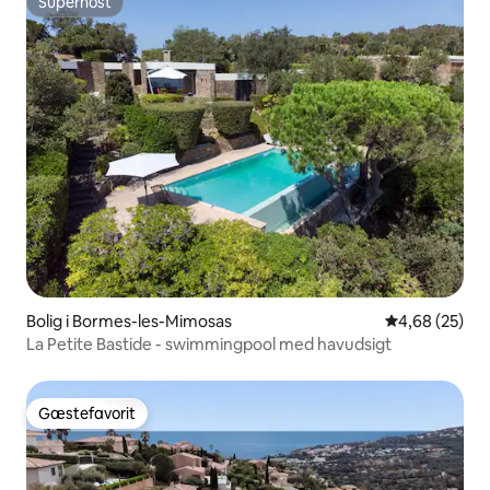
Superhost
Superhost
Bolig i Bormes-les-Mimosas
4,68 ud af 5 
4,68 (25)
La Petite Bastide - swimmingpool med havudsigt
Gæstefavorit
Gæstefavorit