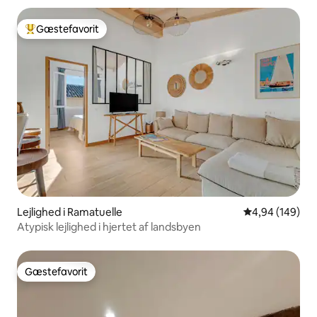
Gæstefavorit
Bedste gæstefavorit
Lejlighed i Ramatuelle
4,94 ud af 5 i
4,94 (149)
Atypisk lejlighed i hjertet af landsbyen
Gæstefavorit
Gæstefavorit