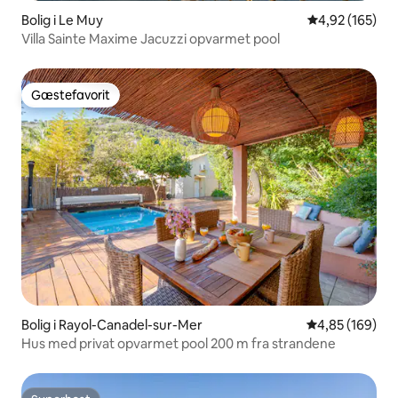
Bolig i Le Muy
4,92 ud af 5 i
4,92 (165)
Villa Sainte Maxime Jacuzzi opvarmet pool
Gæstefavorit
Gæstefavorit
Bolig i Rayol-Canadel-sur-Mer
4,85 ud af 5 i
4,85 (169)
Hus med privat opvarmet pool 200 m fra strandene