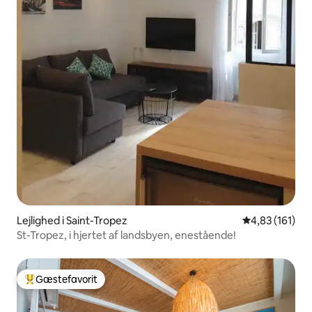
Lejlighed i Saint-Tropez
4,83 ud af 5 i
4,83 (161)
St-Tropez, i hjertet af landsbyen, enestående!
Gæstefavorit
Bedste gæstefavorit