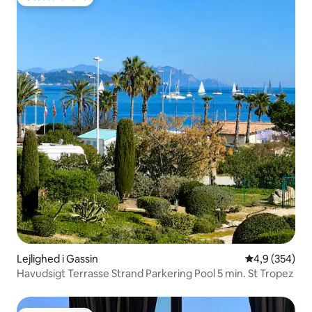
Gæstefavorit
Lejlighed i Gassin
4,9 ud af 5 i
4,9 (354)
Havudsigt Terrasse Strand Parkering Pool 5 min. St Tropez