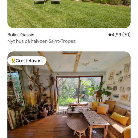
Bolig i Gassin
4,99 ud af 5 
4,99 (70)
Nyt hus på halvøen Saint-Tropez
Gæstefavorit
Bedste gæstefavorit