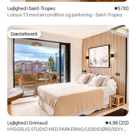
Lejlighed i Saint-Tropez
5 ud af 5 
5 (10)
Luksus T3 med aircondition og parkering - Saint-Tropez
Gæstefavorit
Gæstefavorit
Lejlighed i Grimaud
4,96 ud af 5 i
4,96 (212)
HYGGELIG STUDIO MED PARKERING/UDENDØRS/SEXY
UDSIGT OVER PORT GRIMAUD