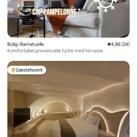
Bolig i Ramatuelle
4,96 ud af 5 
4,96 (24)
Komfortabel provencalsk hytte med terrasse
Gæstefavorit
Bedste gæstefavorit