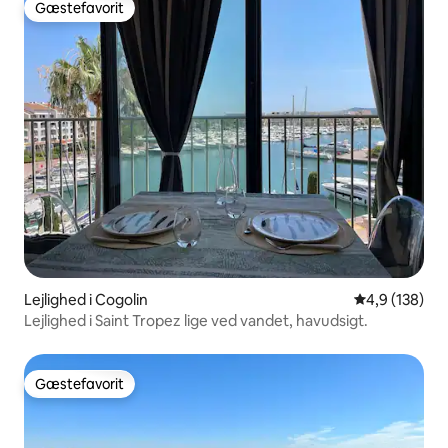
Gæstefavorit
Gæstefavorit
Lejlighed i Cogolin
4,9 ud af 5 i
4,9 (138)
Lejlighed i Saint Tropez lige ved vandet, havudsigt.
Gæstefavorit
Gæstefavorit