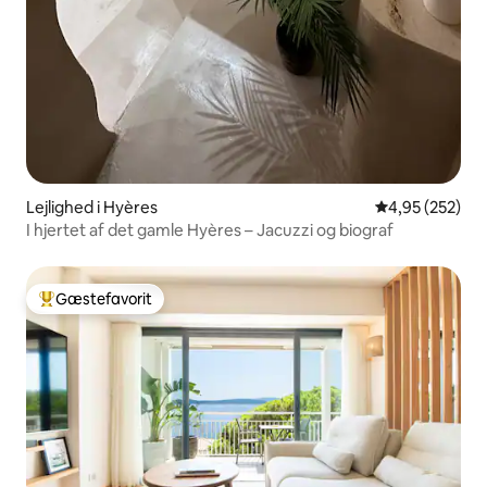
Lejlighed i Hyères
4,95 ud af 5 i
4,95 (252)
I hjertet af det gamle Hyères – Jacuzzi og biograf
Gæstefavorit
Bedste gæstefavorit