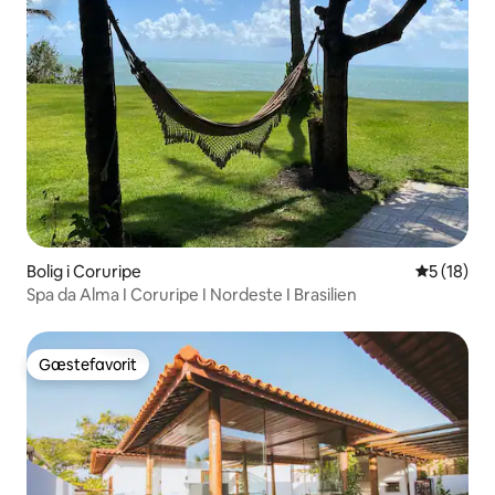
Bolig i Coruripe
5 ud af 5 
5 (18)
Spa da Alma I Coruripe I Nordeste I Brasilien
Gæstefavorit
Gæstefavorit