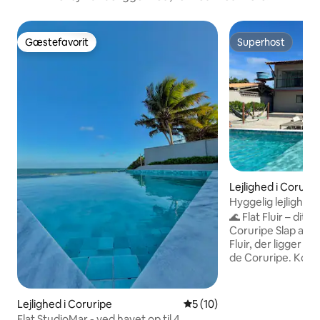
Gæstefavorit
Superhost
Gæstefavorit
Superhost
Lejlighed i Corurip
Hyggelig lejlighed 
🌊 Flat Fluir – dit f
Coruripe Slap af og nyd lyse dage på Flat
Fluir, der ligger 
de Coruripe. Komf
fantastisk udsigt ve
Højdepunkter: – Di
strand – Komfort
Lejlighed i Coruripe
5 ud af 5 i gennemsnitlig 
5 (10)
aircondition – Wi-
Flat StudioMar - ved havet op til 4