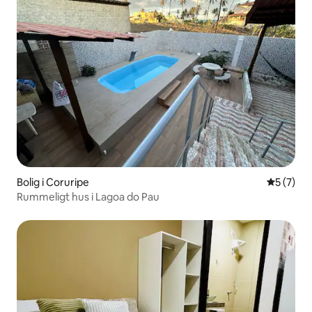
Bolig i Coruripe
5 ud af 5
5 (7)
Rummeligt hus i Lagoa do Pau