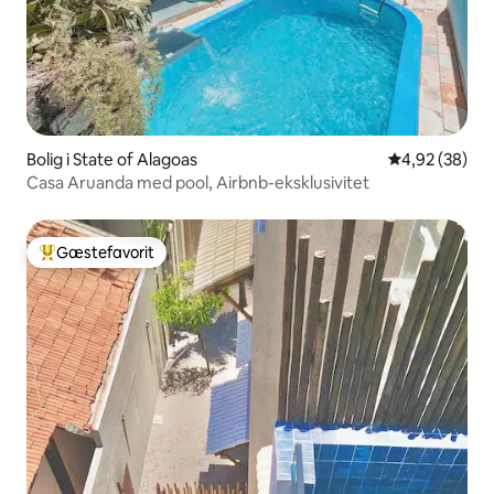
Bolig i State of Alagoas
4,92 ud af 5 
4,92 (38)
Casa Aruanda med pool, Airbnb-eksklusivitet
Gæstefavorit
Bedste gæstefavorit