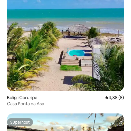
Bolig i Coruripe
4,88 ud af 5
4,88 (8)
Casa Ponta da Asa
Superhost
Superhost