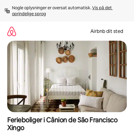
Gå
Nogle oplysninger er oversat automatisk. 
Vis på det 
videre
oprindelige sprog
til
indhold
Airbnb dit sted
Ferieboliger i Cânion de São Francisco
Xingo