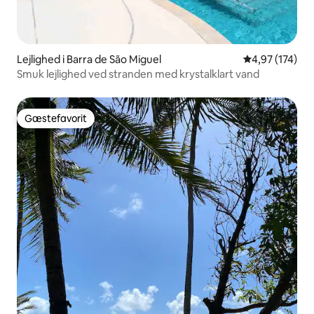
Lejlighed i Barra de São Miguel
4,97 ud af 5 i
4,97 (174)
Smuk lejlighed ved stranden med krystalklart vand
Gæstefavorit
Gæstefavorit