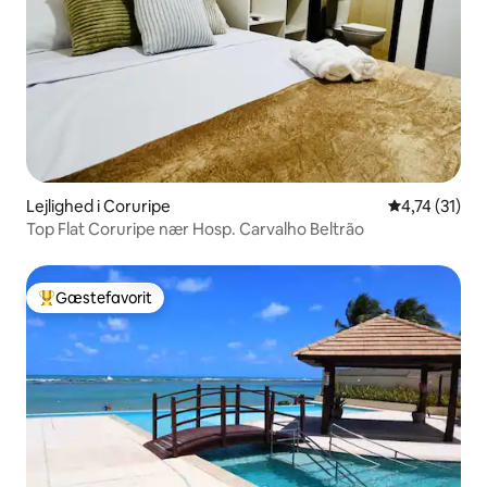
Lejlighed i Coruripe
4,74 ud af 5
4,74 (31)
Top Flat Coruripe nær Hosp. Carvalho Beltrão
Gæstefavorit
Bedste gæstefavorit