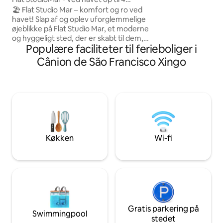
Stille og indbydend
personer - lige ved sandet
🏖 Flat Studio Mar – komfort og ro ved
parkering på stedet Perfekt til dem,
havet! Slap af og oplev uforglemmelige
søger hvile, roman
øjeblikke på Flat Studio Mar, et moderne
fred ved havet. B
og hyggeligt sted, der er skabt til dem,
til Fluir! 🌴💙
Populære faciliteter til ferieboliger i
der søger komfort, funktionalitet og
privatliv ved havet. Vores lejlighed er det
Cânion de São Francisco Xingo
perfekte sted at slappe af, nyde vinden
fra Alagoas-kysten og nyde det bedste i
regionen med en swimmingpool, nem
adgang til stranden og en privilegeret
beliggenhed tæt på Pontal-fyrtårnet og
de vigtigste turistattraktioner.
Køkken
Wi-fi
Gratis parkering på
Swimmingpool
stedet