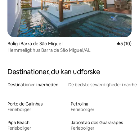
Bolig i Barra de São Miguel
5 ud af 5 
5 (10)
Hemmeligt hus Barra de São Miguel/AL
Destinationer, du kan udforske
Destinationer i nærheden
De bedste seværdigheder i nærhe
Porto de Galinhas
Petrolina
Ferieboliger
Ferieboliger
Pipa Beach
Jaboatão dos Guararapes
Ferieboliger
Ferieboliger