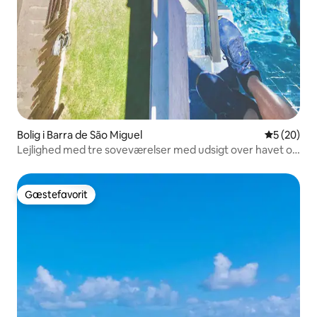
Bolig i Barra de São Miguel
5 ud af 5 
5 (20)
Lejlighed med tre soveværelser med udsigt over havet og
tagterrasse med swimmingpool.
Gæstefavorit
Gæstefavorit