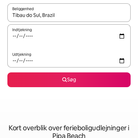
Beliggenhed
Når resultaterne er tilgængelige, skal du navigere med piletaste
Indtjekning
Udtjekning
Søg
Kort overblik over ferieboligudlejninger i
Pipa Beach