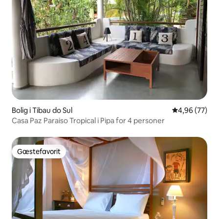
Bolig i Tibau do Sul
4,96 ud af 5 
4,96 (77)
Casa Paz Paraiso Tropical i Pipa for 4 personer
Gæstefavorit
Gæstefavorit