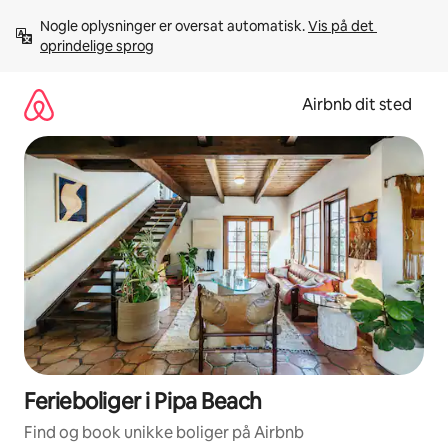
Gå
Nogle oplysninger er oversat automatisk. 
Vis på det 
videre
oprindelige sprog
til
indhold
Airbnb dit sted
Ferieboliger i Pipa Beach
Find og book unikke boliger på Airbnb