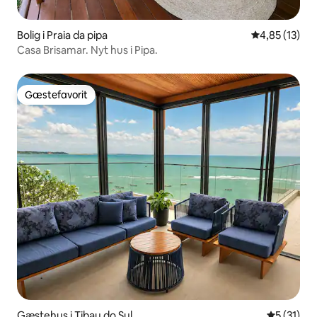
Bolig i Praia da pipa
4,85 ud af 5 
4,85 (13)
Casa Brisamar. Nyt hus i Pipa.
Gæstefavorit
Gæstefavorit
Gæstehus i Tibau do Sul
5 ud af 5 
5 (31)