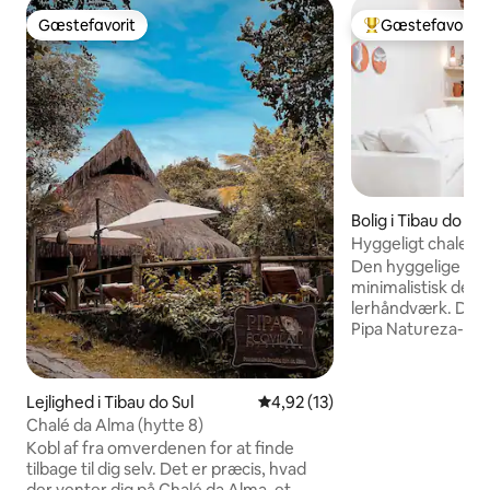
Gæstefavorit
Gæstefavorit
Gæstefavorit
Bedste gæstefavo
Bolig i Tibau do Sul
Hyggeligt chalet me
stranden.
Den hyggelige cha
minimalistisk des
lerhåndværk. Den l
Pipa Natureza-ejer
døgnåbent ro og s
ønsker ro. Ved sid
meter lang privat s
Lejlighed i Tibau do Sul
4,92 ud af 5 i gennemsnitlig 
4,92 (13)
bevaringsområde i
Chalé da Alma (hytte 8)
regnskov. Stien før
Kobl af fra omverdenen for at finde
Madeiro, der er be
tilbage til dig selv. Det er præcis, hvad
infrastruktur, sur
der venter dig på Chalé da Alma, et