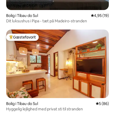
Bolig i Tibau do Sul
4,95 ud af 5 
4,95 (19)
Dit luksushus i Pipa - tæt på Madeiro-stranden
Gæstefavorit
Bedste gæstefavorit
Bolig i Tibau do Sul
5 ud af 5 
5 (86)
Hyggelig lejlighed med privat sti til stranden