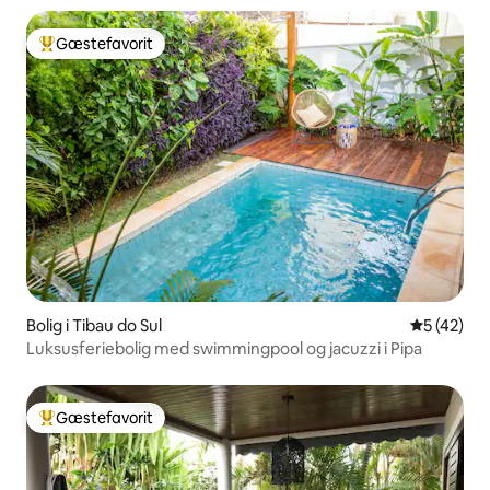
Gæstefavorit
Bedste gæstefavorit
Bolig i Tibau do Sul
5 ud af 5 
5 (42)
Luksusferiebolig med swimmingpool og jacuzzi i Pipa
Gæstefavorit
Bedste gæstefavorit