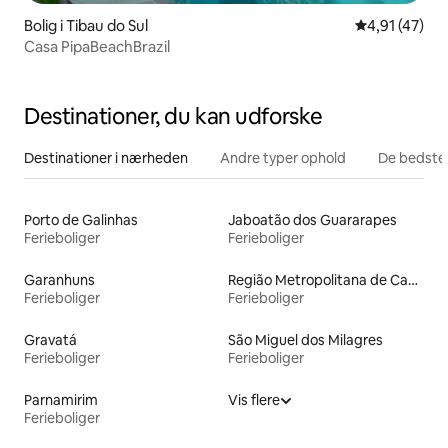
Bolig i Tibau do Sul
4,91 ud af 5 
4,91 (47)
Casa PipaBeachBrazil
Destinationer, du kan udforske
Destinationer i nærheden
Andre typer ophold
De bedste
Porto de Galinhas
Jaboatão dos Guararapes
Ferieboliger
Ferieboliger
Garanhuns
Região Metropolitana de Campina Grande
Ferieboliger
Ferieboliger
Gravatá
São Miguel dos Milagres
Ferieboliger
Ferieboliger
Parnamirim
Vis flere
Ferieboliger