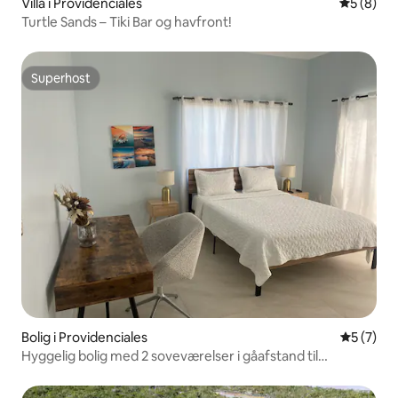
Villa i Providenciales
5 ud af 5
5 (8)
Turtle Sands – Tiki Bar og havfront!
Superhost
Superhost
Bolig i Providenciales
5 ud af 5
5 (7)
Hyggelig bolig med 2 soveværelser i gåafstand til
stranden.