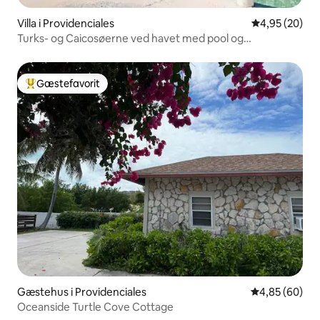
Villa i Providenciales
4,95 ud af 5 
4,95 (20)
Turks- og Caicosøerne ved havet med pool og
dockingstation
Gæstefavorit
Bedste gæstefavorit
Gæstehus i Providenciales
4,85 ud af 5 
4,85 (60)
Oceanside Turtle Cove Cottage