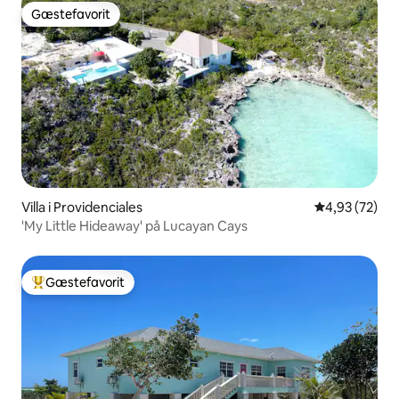
Gæstefavorit
Gæstefavorit
Villa i Providenciales
4,93 ud af 5 
4,93 (72)
'My Little Hideaway' på Lucayan Cays
Gæstefavorit
Bedste gæstefavorit