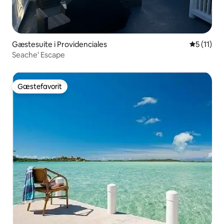
Gæstesuite i Providenciales
5 ud af 5
5 (11)
Seache' Escape
Gæstefavorit
Gæstefavorit