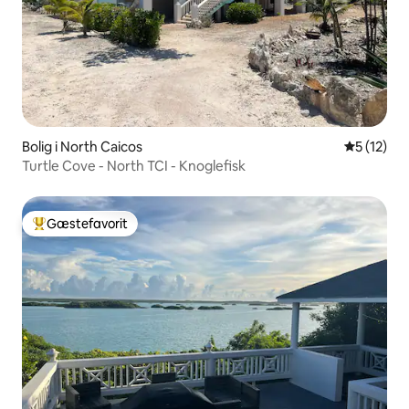
Bolig i North Caicos
5 ud af 5 
5 (12)
Turtle Cove - North TCI - Knoglefisk
Gæstefavorit
Bedste gæstefavorit