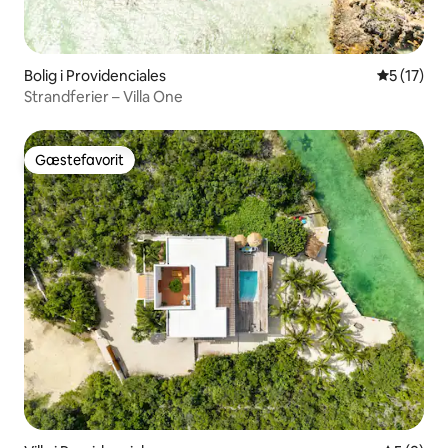
Bolig i Providenciales
5 ud af 5 
5 (17)
Strandferier – Villa One
Gæstefavorit
Gæstefavorit