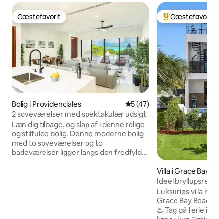
Gæstefavorit
Gæstefavorit
Gæstefavorit
Bedste gæstefavo
Bolig i Providenciales
5 ud af 5 i gennemsnitlig 
5 (47)
2 soveværelser med spektakulær udsigt
Læn dig tilbage, og slap af i denne rolige
og stilfulde bolig. Denne moderne bolig
med to soveværelser og to
badeværelser ligger langs den fredfyldte
Chalk Sound og tilbyder fredfyldt
afsondrethed med en betagende
Villa i Grace Bay
udsigt. Det ligger langt fra det travleve
Ideel bryllupsrejsev
liv i Grace Bay og henvender sig til
Luksuriøs villa m
gæster, der ønsker at slappe af og lade
Grace Bay Beach – 
op. Nyd rummelige opholdsstuer,
♨️ Tag på ferie i denne luksusvilla, der
stilfulde finish og fantastisk udsigt over