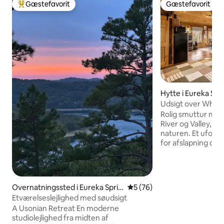
Gæstefavorit
Gæstefavorit
Bedste gæstefavorit
Gæstefavorit
Hytte i Eureka Spr
Udsigt over White 
Hytte | Ozark Mou
Rolig smuttur med
River og Valley, d
naturen. Et uforgl
for afslapning og 
service til rådighe
vinduer, panoramau
hyggelige læsevæ
overdimensioneret
Overnatningssted i Eureka Sprin
5 ud af 5 i gennemsnitlig b
5 (76)
luksuriøse badek
gs
Etværelseslejlighed med søudsigt
håndklædevarmer o
A Usonian Retreat En moderne
du får en spa-lign
studiolejlighed fra midten af
bruseren med en b