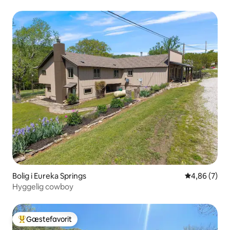
Bolig i Eureka Springs
4,86 ud af 5
4,86 (7)
Hyggelig cowboy
Gæstefavorit
Bedste gæstefavorit