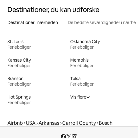
Destinationer, du kan udforske
Destinationer i nærheden
De bedste seværdigheder i nærhe
St. Louis
Oklahoma City
Ferieboliger
Ferieboliger
Kansas City
Memphis
Ferieboliger
Ferieboliger
Branson
Tulsa
Ferieboliger
Ferieboliger
Hot Springs
Vis flere
Ferieboliger
Airbnb
USA
Arkansas
Carroll County
Busch