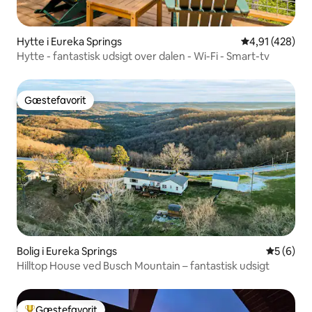
Hytte i Eureka Springs
4,91 ud af 5 i
4,91 (428)
Hytte - fantastisk udsigt over dalen - Wi-Fi - Smart-tv
Gæstefavorit
Gæstefavorit
Bolig i Eureka Springs
5 ud af 5
5 (6)
Hilltop House ved Busch Mountain – fantastisk udsigt
Gæstefavorit