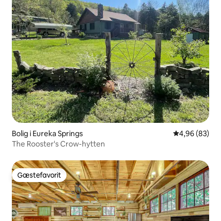
Bolig i Eureka Springs
4,96 ud af 5 
4,96 (83)
The Rooster's Crow-hytten
Gæstefavorit
Gæstefavorit