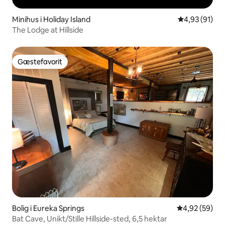
Minihus i Holiday Island
4,93 ud af 5 
4,93 (91)
The Lodge at Hillside
Gæstefavorit
Gæstefavorit
Bolig i Eureka Springs
4,92 ud af 5 
4,92 (59)
Bat Cave, Unikt/Stille Hillside-sted, 6,5 hektar