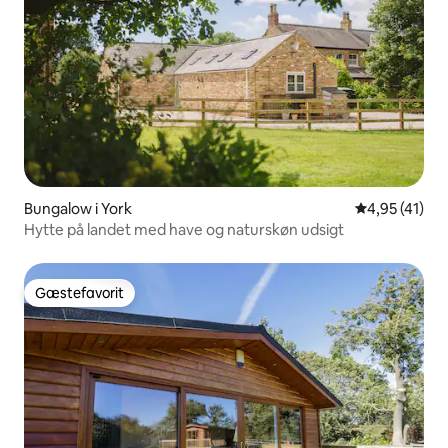
Bungalow i York
4,95 ud af 5 
4,95 (41)
Hytte på landet med have og naturskøn udsigt
Gæstefavorit
Gæstefavorit