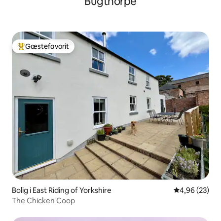
Bugthorpe
Gæstefavorit
Bedste gæstefavorit
Bolig i East Riding of Yorkshire
4,96 ud af 5 
4,96 (23)
The Chicken Coop