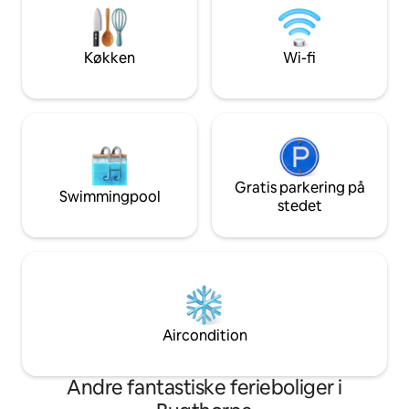
altanen. I løbet af dagen kan du nyde
ramme for par, fam
terrassen og spise frokost udenfor eller
hvor de kan slapp
slappe af i solen. Spabadet giver en
på hinanden og ud
Køkken
Wi-fi
perfekt aften afslapning.
Yorkshire.
Gratis parkering på
Swimmingpool
stedet
Aircondition
Andre fantastiske ferieboliger i