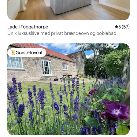
Lade i Foggathorpe
5 ud af 5 
5 (57)
Unik luksuslåve med privat brændeovn og boblebad
Gæstefavorit
Bedste gæstefavorit