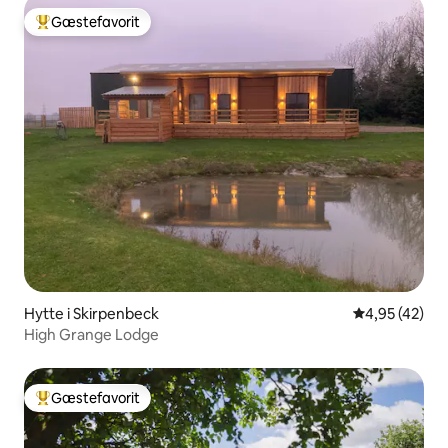
Gæstefavorit
Bedste gæstefavorit
Hytte i Skirpenbeck
4,95 ud af 5 
4,95 (42)
High Grange Lodge
Gæstefavorit
Bedste gæstefavorit