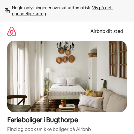
Gå
Nogle oplysninger er oversat automatisk. 
Vis på det 
videre
oprindelige sprog
til
indhold
Airbnb dit sted
Ferieboliger i Bugthorpe
Find og book unikke boliger på Airbnb