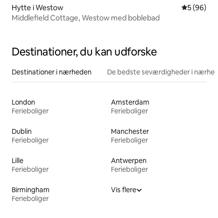
Hytte i Westow
5 ud af 5 
5 (96)
Middlefield Cottage, Westow med boblebad
Destinationer, du kan udforske
Destinationer i nærheden
De bedste seværdigheder i nærhe
London
Amsterdam
Ferieboliger
Ferieboliger
Dublin
Manchester
Ferieboliger
Ferieboliger
Lille
Antwerpen
Ferieboliger
Ferieboliger
Birmingham
Vis flere
Ferieboliger