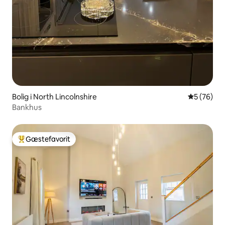
Bolig i North Lincolnshire
5 ud af 5 
5 (76)
Bankhus
Gæstefavorit
Bedste gæstefavorit