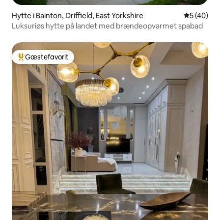
Hytte i Bainton, Driffield, East Yorkshire
5 ud af 5 
5 (40)
Luksuriøs hytte på landet med brændeopvarmet spabad
Gæstefavorit
Bedste gæstefavorit