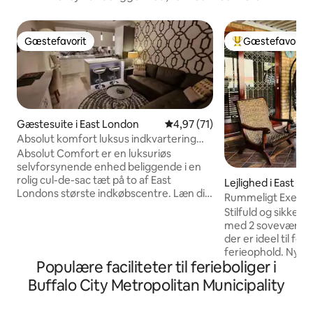
Gæstefavorit
Gæstefavorit
Gæstefavorit
Bedste gæstefavo
Gæstesuite i East London
4,97 ud af 5 i gennemsnitlig 
4,97 (71)
Absolut komfort luksus indkvartering
med selvforsyning
Absolut Comfort er en luksuriøs
selvforsynende enhed beliggende i en
rolig cul-de-sac tæt på to af East
Lejlighed i East L
Londons største indkøbscentre. Læn dig
Rummeligt Execut
tilbage, og slap af i denne rolige og
terrasse
Stilfuld og sikker 
stilfulde bolig, der er udstyret med alt,
med 2 soveværelse
hvad du måtte have brug for fra A til Z.
der er ideel til for
Fra solnedgange og braais under den
ferieophold. Nyd e
stråtækkede lapa omkring poolen, til at
Populære faciliteter til ferieboliger i
køkken, hyggelig 
se en hel buket af DSTV, Netflix og
lukket terrasse, de
Buffalo City Metropolitan Municipality
YouTube på et stort smart-tv og en
afslapning året ru
lydbar i høj kvalitet. Højhastigheds
soveværelser har
fiberinternet til arbejde og streaming,