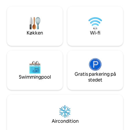
fremragende naturl
nul belastning med fuld solenergi
primært og et se
Omfatter en priva
garage og ekstra s
sindet. Komfortabe
perfekt egnet til 
Køkken
Wi-fi
ophold.
Gratis parkering på
Swimmingpool
stedet
Aircondition