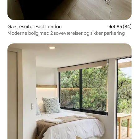
Gæstesuite i East London
4,85 ud af 5 
4,85 (84)
Moderne bolig med 2 soveværelser og sikker parkering