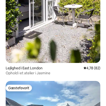
Lejlighed i East London
4,78 ud af 5 
4,78 (82)
Ophold i et atelier i Jasmine
Gæstefavorit
Gæstefavorit