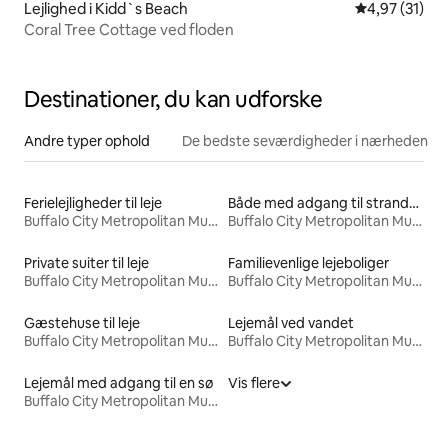
Lejlighed i Kidd`s Beach
4,97 ud af 5 
4,97 (31)
Coral Tree Cottage ved floden
Destinationer, du kan udforske
Andre typer ophold
De bedste seværdigheder i nærheden
Ferielejligheder til leje
Både med adgang til stranden til leje
Buffalo City Metropolitan Municipality
Buffalo City Metropolitan Municipality
Private suiter til leje
Familievenlige lejeboliger
Buffalo City Metropolitan Municipality
Buffalo City Metropolitan Municipality
Gæstehuse til leje
Lejemål ved vandet
Buffalo City Metropolitan Municipality
Buffalo City Metropolitan Municipality
Lejemål med adgang til en sø
Vis flere
Buffalo City Metropolitan Municipality