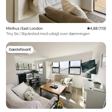
Minihus i East London
4,88 ud af 5 i
4,88 (113)
Tiny Six | Skjulested med udsigt over dæmningen
Gæstefavorit
Gæstefavorit