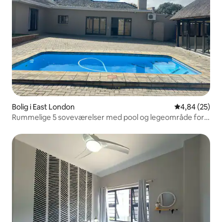
Bolig i East London
4,84 ud af 5 
4,84 (25)
Rummelige 5 soveværelser med pool og legeområde for
børn