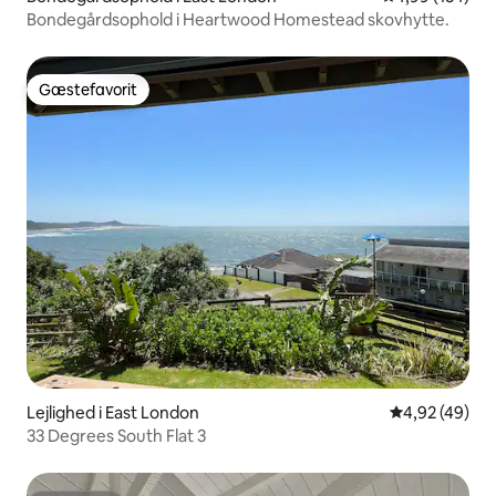
Bondegårdsophold i Heartwood Homestead skovhytte.
Gæstefavorit
Gæstefavorit
Lejlighed i East London
4,92 ud af 5 
4,92 (49)
33 Degrees South Flat 3