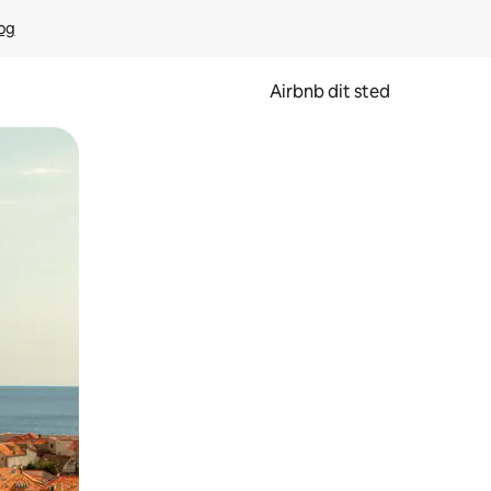
rog
Airbnb dit sted