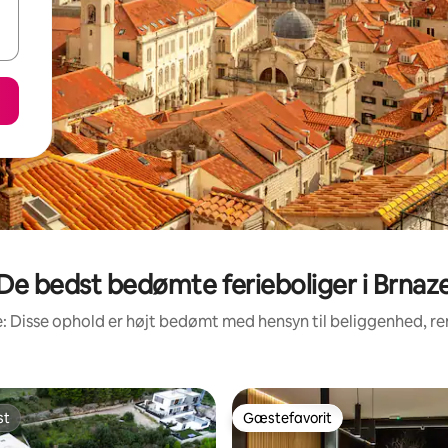
De bedst bedømte ferieboliger i Brnaz
: Disse ophold er højt bedømt med hensyn til beliggenhed, 
st
Gæstefavorit
st
Gæstefavorit