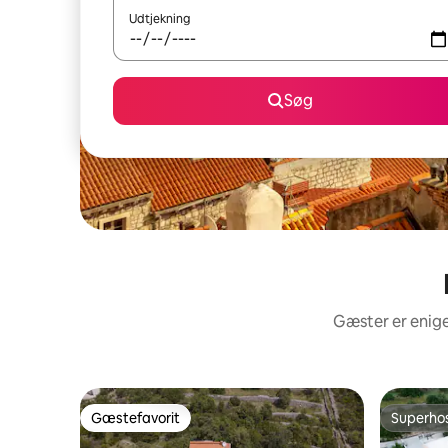
Udtjekning
Søg
Gæster er enige
Gæstefavorit
Superho
Gæstefavorit
Superho