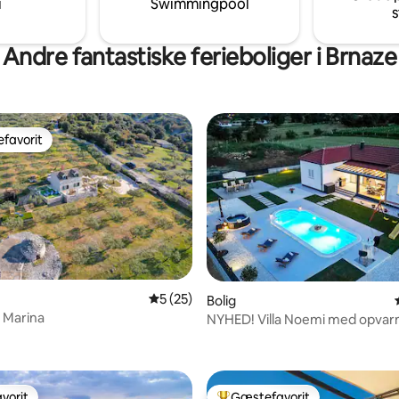
i
Swimmingpool
s
Andre fantastiske ferieboliger i Brnaze
favorit
gæstefavorit
5 ud af 5 i gennemsnitlig bedømmelse, 2
5 (25)
snitlig bedømmelse, 16 omtaler
Bolig
g Marina
NYHED! Villa Noemi med opvar
og jacuzzi!
vorit
Gæstefavorit