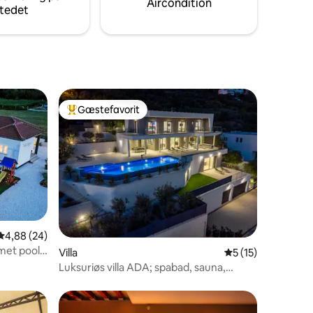
Aircondition
tedet
Gæstefavorit
Bedste gæstefavorit
5 omtaler
4,88 ud af 5 i gennemsnitlig bedømmelse, 24 omtaler
4,88 (24)
met pool
Villa
5 ud af 5 i genne
5 (15)
Luksuriøs villa ADA; spabad, sauna,
fitnessrum, pool