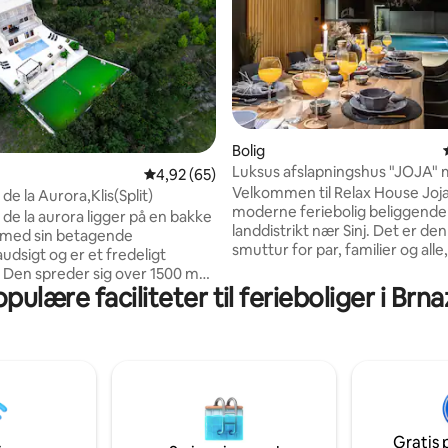
Bolig
Luksus afslapningshus "JOJA"
snitlig bedømmelse, 37 omtaler
4,92 ud af 5 i gennemsnitlig bedømmelse, 6
4,92 (65)
opvarmet pool
Velkommen til Relax House Joja
 de la Aurora,Klis(Split)
moderne feriebolig beliggende i
a de la aurora ligger på en bakke
landdistrikt nær Sinj. Det er de
t med sin betagende
smuttur for par, familier og alle
dsigt og er et fredeligt
ønsker at slappe af og nyde et 
. Den spreder sig over 1500 m2
med fuldstændig afslapning. Om boligen
pulære faciliteter til ferieboliger i Brn
er enestående privatliv og
Huset har et lyst og rummeligt i
 Villaen ligger i en smukt anlagt
der er designet til komfort og 
have og solrige terrasser. Den
hyggelig atmosfære. Nyd den
ret med plads med
indretning med naturlige eleme
s,dart, poolbord,PS4 og terræn
slap af ved pejsen, som tilføjer 
d og badminton. Poolen ligger i
hyggelig atmosfære.
 haven ved siden af, som også
itionelle kro i dalmatisk stil.
Gratis 