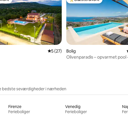
vorit
Bedste gæstefavorit
snitlig bedømmelse, 13 omtaler
5 ud af 5 i gennemsnitlig bedømmelse, 2
5 (27)
Bolig
Olivenparadis – opvarmet pool 
romantisk udflugt for 2
e bedste seværdigheder i nærheden
Firenze
Venedig
Nap
Ferieboliger
Ferieboliger
Fer