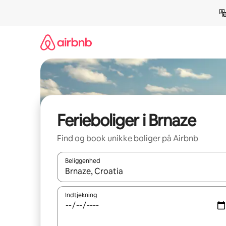
Gå
videre
til
indhold
Ferieboliger i Brnaze
Find og book unikke boliger på Airbnb
Beliggenhed
Når resultaterne er tilgængelige, skal du navigere
Indtjekning