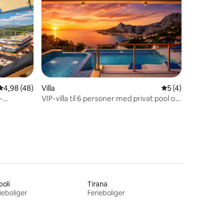
7 omtaler
4,98 ud af 5 i gennemsnitlig bedømmelse, 48 omtaler
4,98 (48)
Villa
5 ud af 5 i genne
5 (4)
–
VIP-villa til 6 personer med privat pool og
vandrutsjebane
oli
Tirana
ieboliger
Ferieboliger