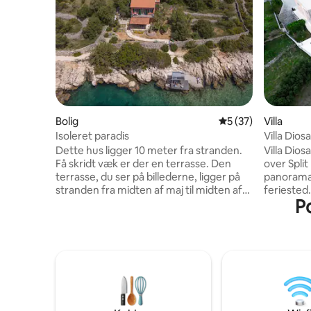
Bolig
5 ud af 5 i gennem
5 (37)
Villa
Isoleret paradis
Villa Diosa
Dette hus ligger 10 meter fra stranden.
Villa Dios
Få skridt væk er der en terrasse. Den
over Spli
terrasse, du ser på billederne, ligger på
panoramau
stranden fra midten af maj til midten af
feriested
Po
oktober. Bilen er parkeret 60 meter væk,
og tilbyd
der er ingen trafik foran, og hvis du
intimitet.
gerne vil finde et hus til en rigtig ferie, så
rummelig 
er det her det rette sted! Der er to
er også udsty
etager. Stueetagen har en stor terrasse,
bordtenni
og på øverste etage er der et køkken, to
til fodbol
soveværelser, en stue og endnu et
midten af
badeværelse. Der er ét badeværelse i
er den trad
stueetagen. Den er perfekt til fire