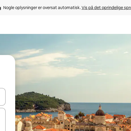
Nogle oplysninger er oversat automatisk. 
Vis på det oprindelige sp
 med piletasterne op og ned eller se mere ved at trykke eller stryge.