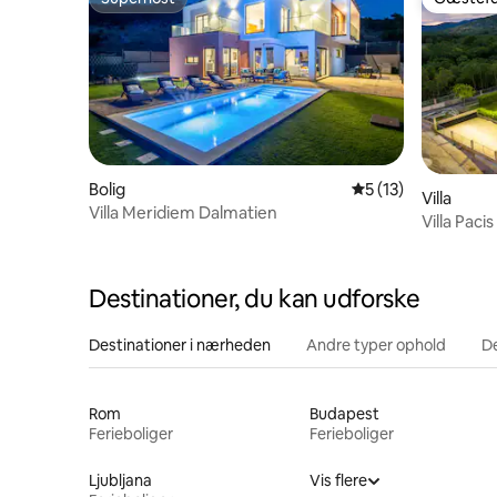
Superhost
Gæstefa
Bolig
5 ud af 5 i gennem
5 (13)
Villa
Villa Meridiem Dalmatien
Villa Pacis
Destinationer, du kan udforske
Destinationer i nærheden
Andre typer ophold
D
Rom
Budapest
Ferieboliger
Ferieboliger
Ljubljana
Vis flere