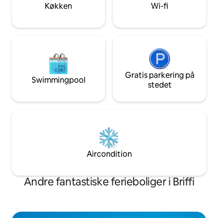
solnedgang kan fås på anmodning,
parkeringspladser. Ekstra servic
Køkken
Wi-fi
afhængigt af booking og tilgængelighed.
Afslappende prof
fås på anmodning
Gratis parkering på
Swimmingpool
stedet
Aircondition
Andre fantastiske ferieboliger i Briffi