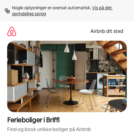
Gå
Nogle oplysninger er oversat automatisk. 
Vis på det 
videre
oprindelige sprog
til
indhold
Airbnb dit sted
Ferieboliger i Briffi
Find og book unikke boliger på Airbnb