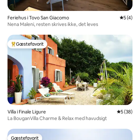
Feriehus i Tovo San Giacomo
5 ud af 5
5 (4)
Nena Maleni, resten skrives ikke, det leves
Gæstefavorit
Bedste gæstefavorit
Villa i Finale Ligure
5 ud af 5 
5 (38)
La BouganVilla Charme & Relax med havudsigt
Gæstefavorit