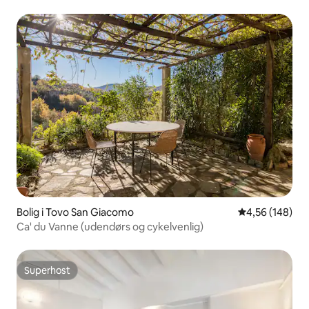
Bolig i Tovo San Giacomo
4,56 ud af 5 i
4,56 (148)
Ca' du Vanne (udendørs og cykelvenlig)
Superhost
Superhost