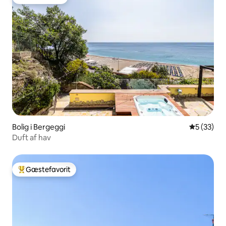
Gæstefavorit
Bolig i Bergeggi
5 ud af 5 
5 (33)
Duft af hav
Gæstefavorit
Bedste gæstefavorit