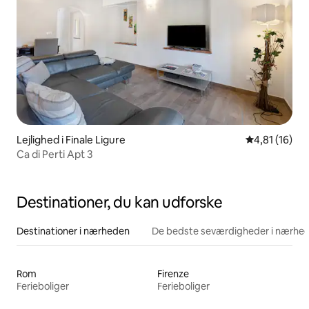
Lejlighed i Finale Ligure
4,81 ud af 5 
4,81 (16)
Ca di Perti Apt 3
Destinationer, du kan udforske
Destinationer i nærheden
De bedste seværdigheder i nærhe
Rom
Firenze
Ferieboliger
Ferieboliger