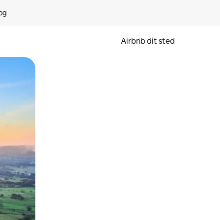
rog
Airbnb dit sted