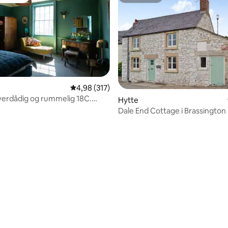
gæstefavorit
Superhost
4,98 ud af 5 i gennemsnitlig bedømmelse, 31
4,98 (317)
 overdådig og rummelig 18C.
nitlig bedømmelse, 200 omtaler
Hytte
ighed
Dale End Cottage i Brassington