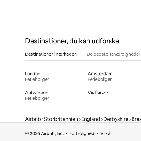
Destinationer, du kan udforske
Destinationer i nærheden
De bedste seværdigheder
London
Amsterdam
Ferieboliger
Ferieboliger
Antwerpen
Vis flere
Ferieboliger
Airbnb
Storbritannien
England
Derbyshire
Bra
© 2026 Airbnb, Inc.
Fortrolighed
Vilkår