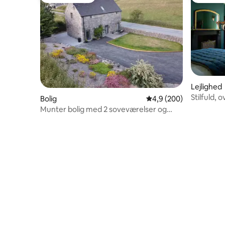
Gæstefavorit
Bedste 
Lejlighed
Stilfuld,
Bolig
4,9 ud af 5 i gennems
4,9 (200)
Peaks lejl
Munter bolig med 2 soveværelser og
gratis parkering uden for vejen