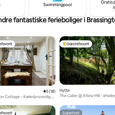
Gratis 
i
Swimmingpool
s
dre fantastiske ferieboliger i Brassing
favorit
Gæstefavorit
gæstefavorit
Bedste gæstefavorit
Hytte
nitlig bedømmelse, 401 omtaler
5 ud af 5 i gennemsnitlig bedømmelse, 1
5 (18)
The Cabin @ Atlow Mill - afside
n Cottage – Kæledyrsvenlig –
beliggende feriebolig for to
bber
favorit
Superhost