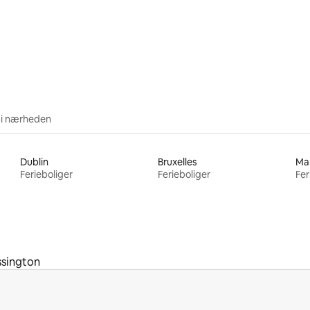
 i nærheden
Dublin
Bruxelles
Ma
Ferieboliger
Ferieboliger
Fer
ssington