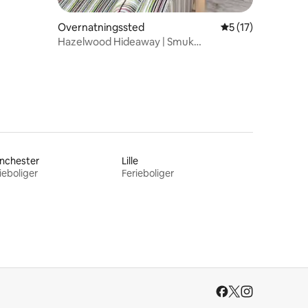
Overnatningssted
5 ud af 5 i genne
5 (17)
Hazelwood Hideaway | Smuk
afsidesliggende hytte
nchester
Lille
ieboliger
Ferieboliger