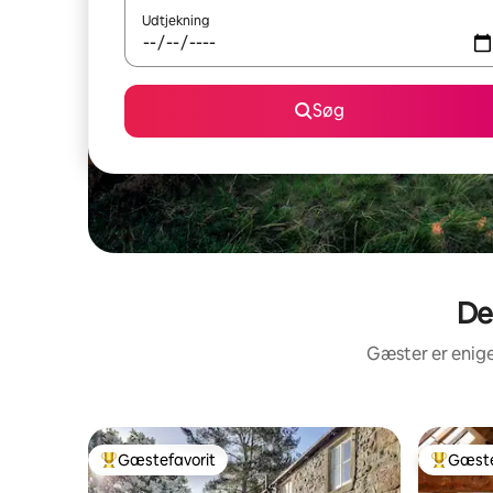
Udtjekning
Søg
De
Gæster er enige
Gæstefavorit
Gæste
Bedste gæstefavorit
Bedste 