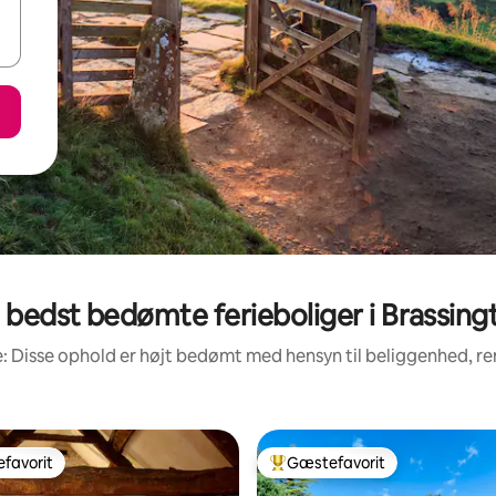
 bedst bedømte ferieboliger i Brassing
: Disse ophold er højt bedømt med hensyn til beliggenhed, 
favorit
Gæstefavorit
gæstefavorit
Bedste gæstefavorit