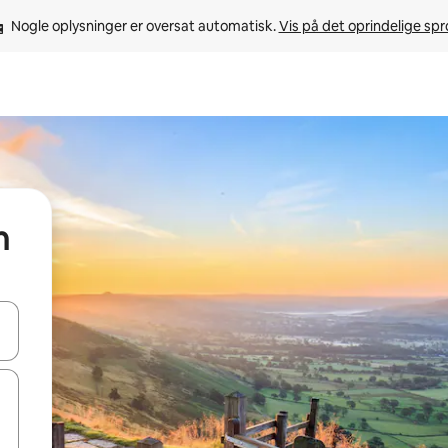
Nogle oplysninger er oversat automatisk. 
Vis på det oprindelige sp
n
 med piletasterne op og ned eller se mere ved at trykke eller stryge.