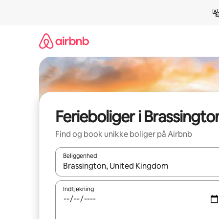
Gå
videre
til
indhold
Ferieboliger i Brassingto
Find og book unikke boliger på Airbnb
Beliggenhed
Når resultaterne er tilgængelige, skal du navigere
Indtjekning