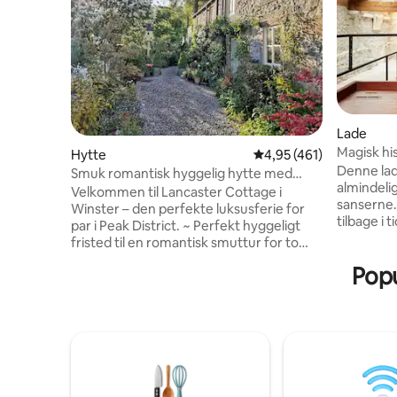
Lade
Magisk hi
Hytte
4,95 ud af 5 i gennems
4,95 (461)
Denne lade
Smuk romantisk hyggelig hytte med
almindelig
udsigt
Velkommen til Lancaster Cottage i
sanserne.
Winster – den perfekte luksusferie for
tilbage i 
par i Peak District. ~ Perfekt hyggeligt
stille. Mo
fristed til en romantisk smuttur for to
heroppe vi
personer ~ Afsidesliggende, off-road og
Popu
verden. D
midt i naturen med hemmelig have og
århundred
træhytte ~Fantastiske gåture lige uden
sin ombyg
for døren ~ Skønne pubber inden for få
finurlige 
minutters gang ~ Udstråler karakter –
ingen skæ
bygget i 1701 og fredet i henhold til
varm, og d
Grade II ~ Hyggelig brændeovn og
fra fugle
bjælker ~Enorm sofa, man kan synke ned
i, og et drømmende, romantisk