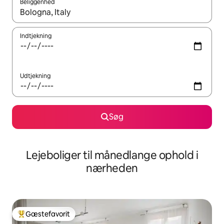
Beliggenhed
Når resultaterne er tilgængelige, skal du navigere med piletaste
Indtjekning
Udtjekning
Søg
Lejeboliger til månedlange ophold i
nærheden
Gæstefavorit
Bedste gæstefavorit