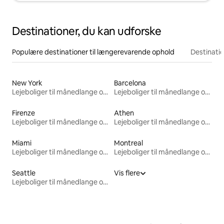
Destinationer, du kan udforske
Populære destinationer til længerevarende ophold
Destinati
New York
Barcelona
Lejeboliger til månedlange ophold
Lejeboliger til månedlange ophold
Firenze
Athen
Lejeboliger til månedlange ophold
Lejeboliger til månedlange ophold
Miami
Montreal
Lejeboliger til månedlange ophold
Lejeboliger til månedlange ophold
Seattle
Vis flere
Lejeboliger til månedlange ophold