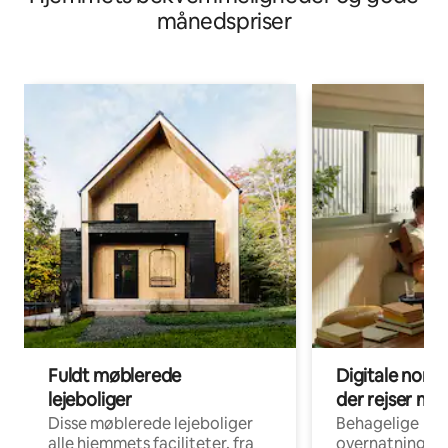
månedspriser
Fuldt møblerede
Digitale noma
lejeboliger
der rejser me
Disse møblerede lejeboliger
Behagelige
alle hjemmets faciliteter, fra
overnatningsmu