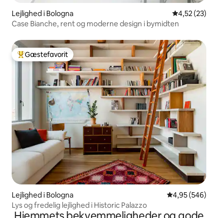
Lejlighed i Bologna
4,52 ud af 5 
4,52 (23)
Case Bianche, rent og moderne design i bymidten
Gæstefavorit
Bedste gæstefavorit
Lejlighed i Bologna
4,95 ud af 5 i
4,95 (546)
Lys og fredelig lejlighed i Historic Palazzo
Hjemmets bekvemmeligheder og gode