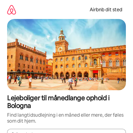
Gå
videre
Airbnb dit sted
til
indhold
Lejeboliger til månedlange ophold i
Bologna
Find langtidsudlejning i en måned eller mere, der føles
som dit hjem.