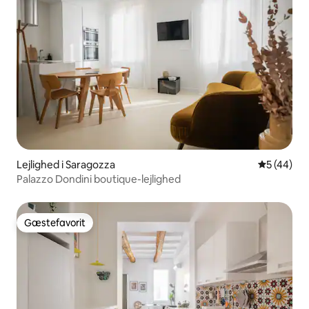
Lejlighed i Saragozza
5 ud af 5 
5 (44)
Palazzo Dondini boutique-lejlighed
Gæstefavorit
Gæstefavorit