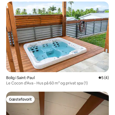
Bolig i Saint-Paul
5 ud af 5
5 (4)
Le Cocon d'Ava - Hus på 60 m² og privat spa (1)
Gæstefavorit
Gæstefavorit