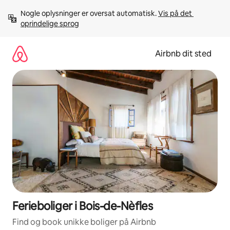
Gå
Nogle oplysninger er oversat automatisk. 
Vis på det 
videre
oprindelige sprog
til
indhold
Airbnb dit sted
Ferieboliger i Bois-de-Nèfles
Find og book unikke boliger på Airbnb