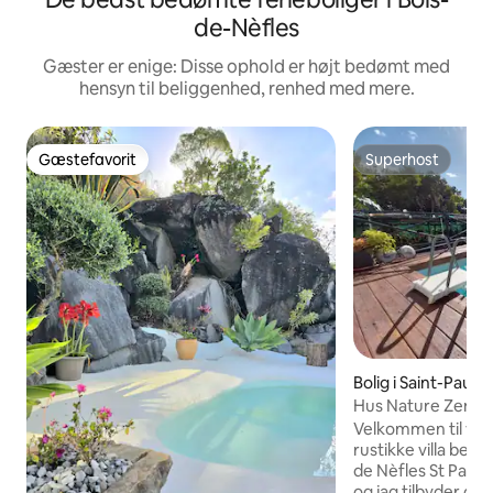
de-Nèfles
Gæster er enige: Disse ophold er højt bedømt med
hensyn til beliggenhed, renhed med mere.
Gæstefavorit
Superhost
Gæstefavorit
Superhost
Bolig i Saint-Paul
Hus Nature Zen
Velkommen til vo
rustikke villa belig
de Nèfles St Paul.
og jag tilbyder det