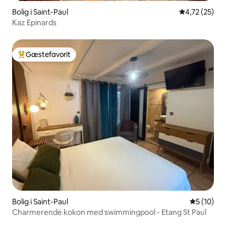
Bolig i Saint-Paul
4,72 ud af 5 
4,72 (25)
Kaz Epinards
Gæstefavorit
Bedste gæstefavorit
Bolig i Saint-Paul
5 ud af 5 
5 (10)
Charmerende kokon med swimmingpool - Etang St Paul