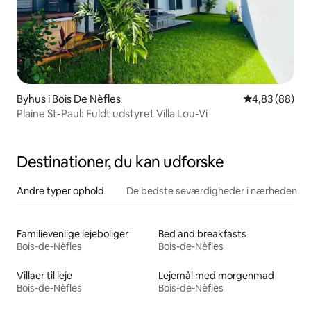
Byhus i Bois De Nèfles
4,83 ud af 5 
4,83 (88)
Plaine St-Paul: Fuldt udstyret Villa Lou-Vi
Destinationer, du kan udforske
Andre typer ophold
De bedste seværdigheder i nærheden
Familievenlige lejeboliger
Bed and breakfasts
Bois-de-Nèfles
Bois-de-Nèfles
Villaer til leje
Lejemål med morgenmad
Bois-de-Nèfles
Bois-de-Nèfles