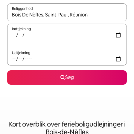
Beliggenhed
Når resultaterne er tilgængelige, skal du navigere med piletaste
Indtjekning
Udtjekning
Søg
Kort overblik over ferieboligudlejninger i
Bois-de-Nèfles