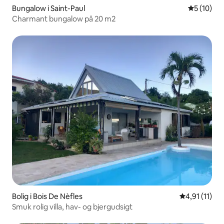
Bungalow i Saint-Paul
5 ud af 5 
5 (10)
Charmant bungalow på 20 m2
Bolig i Bois De Nèfles
4,91 ud af 5
4,91 (11)
Smuk rolig villa, hav- og bjergudsigt