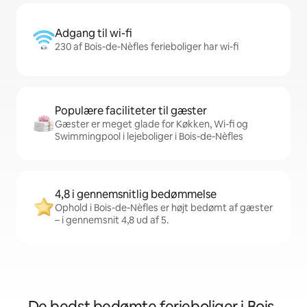
Adgang til wi-fi
230 af Bois-de-Nèfles ferieboliger har wi-fi
Populære faciliteter til gæster
Gæster er meget glade for Køkken, Wi-fi og
Swimmingpool i lejeboliger i Bois-de-Nèfles
4,8 i gennemsnitlig bedømmelse
Ophold i Bois-de-Nèfles er højt bedømt af gæster
– i gennemsnit 4,8 ud af 5.
De bedst bedømte ferieboliger i Bois-