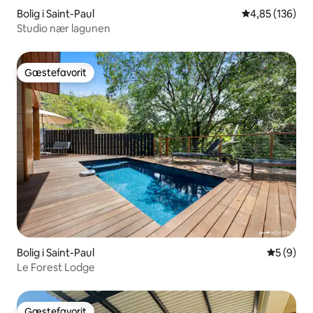
Bolig i Saint-Paul
4,85 ud af 5 i
4,85 (136)
Studio nær lagunen
Gæstefavorit
Gæstefavorit
Bolig i Saint-Paul
5 ud af 5
5 (9)
Le Forest Lodge
Gæstefavorit