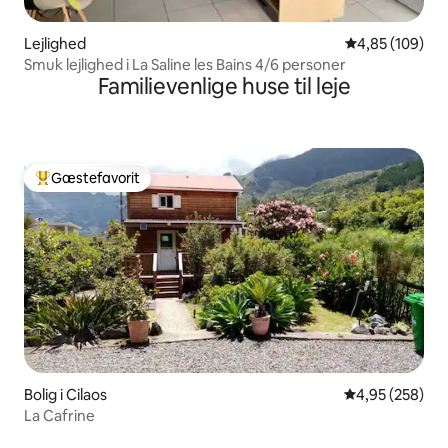
Lejlighed
4,85 ud af 5 i
4,85 (109)
Smuk lejlighed i La Saline les Bains 4/6 personer
Familievenlige huse til leje
Gæstefavorit
Bedste gæstefavorit
Bolig i Cilaos
4,95 ud af 5 i
4,95 (258)
La Cafrine