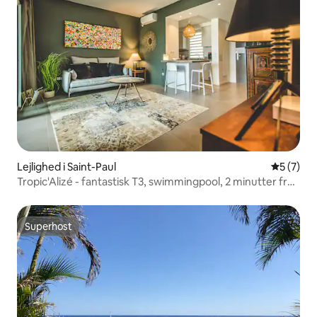
Lejlighed i Saint-Paul
5 ud af 5
5 (7)
Tropic'Alizé - fantastisk T3, swimmingpool, 2 minutter fra
lagunen
Superhost
Superhost