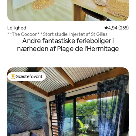
Lejlighed
4,94 ud af 5 i
4,94 (255)
* *The Cocoon* * Stort studie i hjertet af St Gilles
Andre fantastiske ferieboliger i
nærheden af Plage de l'Hermitage
Gæstefavorit
Bedste gæstefavorit