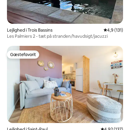
Lejlighed i Trois Bassins
4,9 ud af 5 
4,9 (131)
Les Palmiers 2 - tæt på stranden/havudsigt/jacuzzi
Gæstefavorit
Gæstefavorit
Lejlighed i Saint-Paul
4,92 ud af 5 i
4,92 (137)