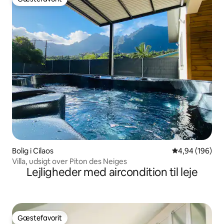
Gæstefavorit
Bolig i Cilaos
4,94 ud af 5 i
4,94 (196)
Villa, udsigt over Piton des Neiges
Lejligheder med aircondition til leje
Gæstefavorit
Gæstefavorit