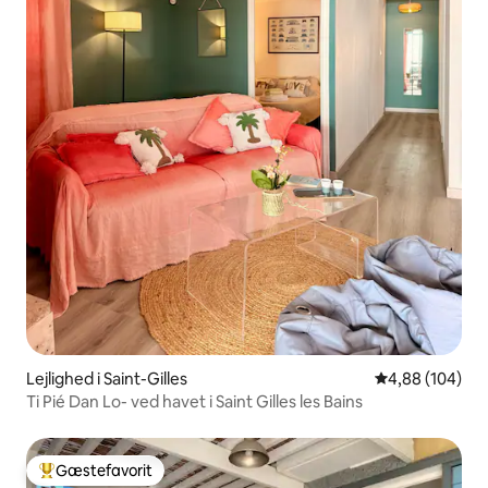
Lejlighed i Saint-Gilles
4,88 ud af 5 i
4,88 (104)
Ti Pié Dan Lo- ved havet i Saint Gilles les Bains
Gæstefavorit
Bedste gæstefavorit