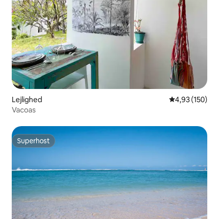
Lejlighed
4,93 ud af 5 i
4,93 (150)
Vacoas
Superhost
Superhost