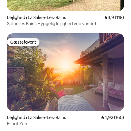
Lejlighed i La Saline-Les-Bains
4,9 ud af 5 i
4,9 (118)
Saline les Bains Hyggelig lejlighed ved vandet
Gæstefavorit
Gæstefavorit
Lejlighed i La Saline-Les-Bains
4,92 ud af 5 i
4,92 (160)
Esprit Zen