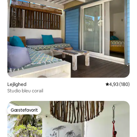
Lejlighed
4,93 ud af 5 i
4,93 (180)
Studio bleu corail
Gæstefavorit
Gæstefavorit