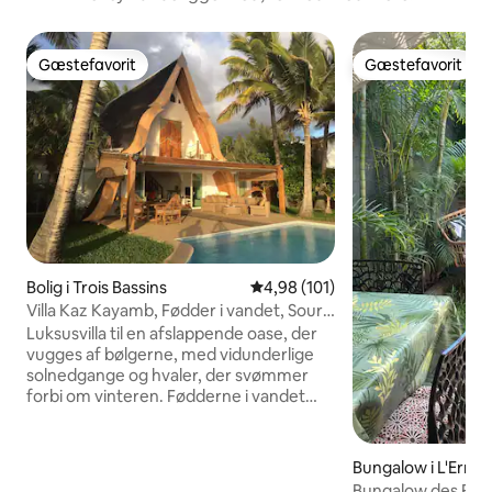
Gæstefavorit
Gæstefavorit
Gæstefavorit
Gæstefavorit
Bolig i Trois Bassins
4,98 ud af 5 i gennemsnitlig b
4,98 (101)
Villa Kaz Kayamb, Fødder i vandet, Souris
Blanche
Luksusvilla til en afslappende oase, der
vugges af bølgerne, med vidunderlige
solnedgange og hvaler, der svømmer
forbi om vinteren. Fødderne i vandet
med direkte adgang til stranden, en stor
terrasse forlænget med en uopvarmet
infinity pool og dens tropiske have med
Bungalow i L'Ermi
træer. Ro og fred garanteret. Rummelig
ains
Bungalow des Fila