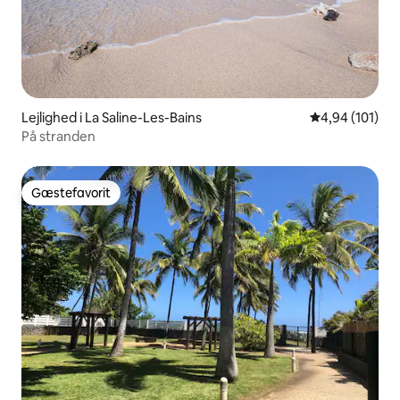
Lejlighed i La Saline-Les-Bains
4,94 ud af 5 i
4,94 (101)
På stranden
Gæstefavorit
Gæstefavorit