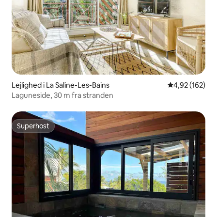
Lejlighed i La Saline-Les-Bains
4,92 ud af 5 i
4,92 (162)
Laguneside, 30 m fra stranden
Superhost
Superhost