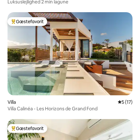
Luksuslejlighed 2 min lagune
Gæstefavorit
Bedste gæstefavorit
Villa
5 ud af 5 
5 (17)
Villa Calinéa - Les Horizons de Grand Fond
Gæstefavorit
Bedste gæstefavorit