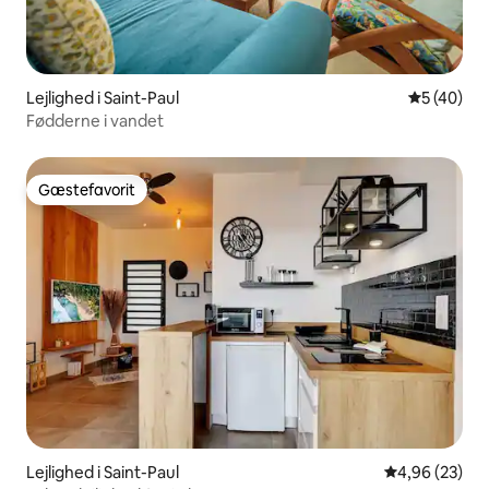
Lejlighed i Saint-Paul
5 ud af 5 
5 (40)
Fødderne i vandet
Gæstefavorit
Gæstefavorit
Lejlighed i Saint-Paul
4,96 ud af 5 
4,96 (23)