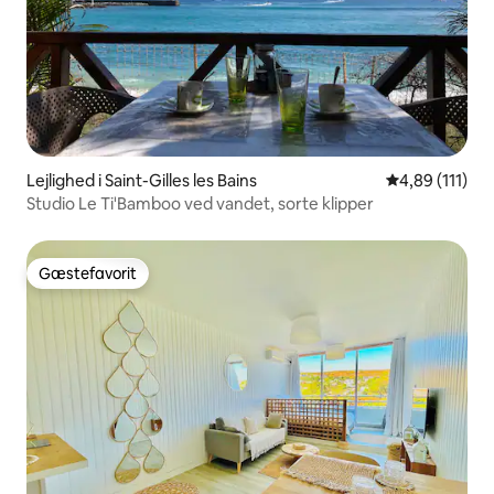
Lejlighed i Saint-Gilles les Bains
4,89 ud af 5 
4,89 (111)
Studio Le Ti'Bamboo ved vandet, sorte klipper
Gæstefavorit
Gæstefavorit