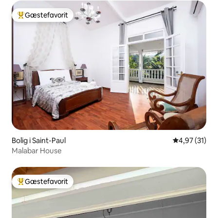
Gæstefavorit
Bedste gæstefavorit
Bolig i Saint-Paul
4,97 ud af 5 
4,97 (31)
Malabar House
Gæstefavorit
Bedste gæstefavorit