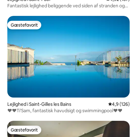
Fantastisk lejlighed beliggende ved siden af stranden og
havet
Gæstefavorit
Gæstefavorit
Lejlighed i Saint-Gilles les Bains
4,9 ud af 5 i
4,9 (126)
❤️❤️Ti'Sam, fantastisk havudsigt og swimmingpool❤️❤️
Gæstefavorit
Gæstefavorit