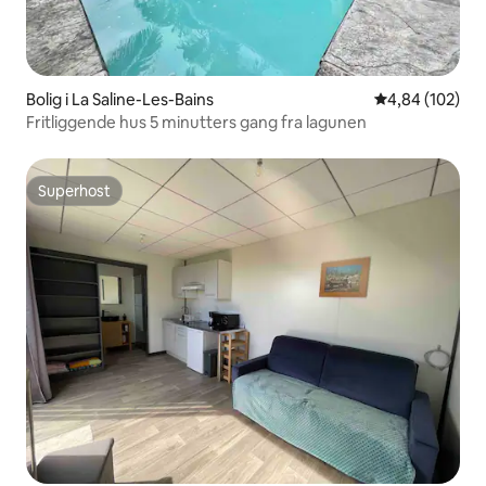
Bolig i La Saline-Les-Bains
4,84 ud af 5 i
4,84 (102)
Fritliggende hus 5 minutters gang fra lagunen
Superhost
Superhost