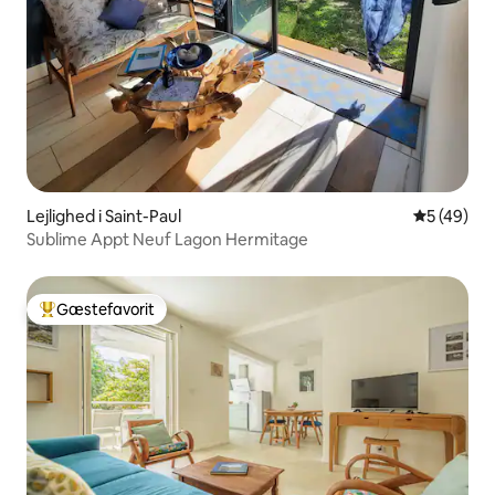
Lejlighed i Saint-Paul
5 ud af 5 
5 (49)
Sublime Appt Neuf Lagon Hermitage
Gæstefavorit
Bedste gæstefavorit