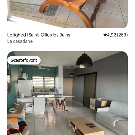
Lejlighed i Saint-Gilles les Bains
4,92 ud af 5 i
4,92 (269)
La casadane
Gæstefavorit
Gæstefavorit