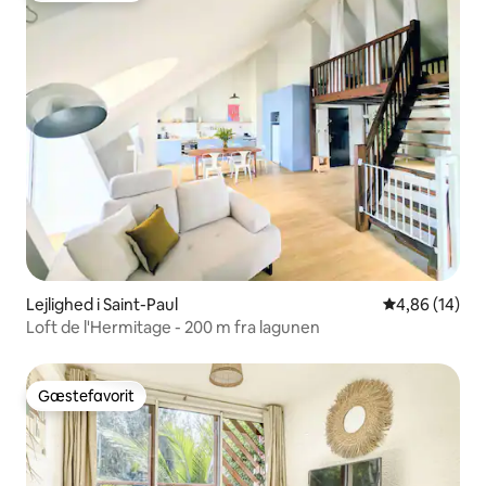
Lejlighed i Saint-Paul
4,86 ud af 5 
4,86 (14)
Loft de l'Hermitage - 200 m fra lagunen
Gæstefavorit
Gæstefavorit