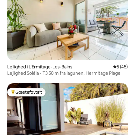
Lejlighed i L'Ermitage-Les-Bains
5 ud af 5 
5 (45)
Lejlighed Soléia - T3 50 m fra lagunen, Hermitage Plage
Gæstefavorit
Bedste gæstefavorit