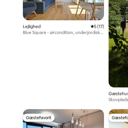
Lejlighed
5 ud af 5 i gennem
5 (17)
Blue Square - aircondition, underjordisk
garage
Gæstehu
Skovplads
Gæstefavorit
Gæstefa
Gæstefavorit
Gæstefa