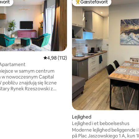
vorit
Gæstefavorit
vorit
Bedste gæstefavorit
msnitlig bedømmelse, 5 omtaler
4,98 ud af 5 i gennemsnitlig bedømmelse, 11
4,98 (112)
Apartament
miejsce w samym centrum
 w nowoczesnym Capital
pobliżu znajdują się liczne
 Stary Rynek Rzeszowski z
bazą gastronomiczno-
jną, Filharmonia, Teatr, Hala
 Uniwersytet Rzeszowski,
ilenium Hall, Zamek z Aleją
Lejlighed
ą i Fontanną Multimedialną.
Lejlighed i et beboelseshus
kich tych miejsc dotrzesz
Moderne lejlighed beliggende i 
 balkonu widok na rzekę, wzdłuż
på Plac Jaszowskiego 1 A, kun 1
jdują się tereny rekreacyjne.