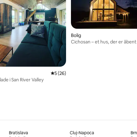
Bolig
Cichosan – et hus, der er åbent
rundt i San-dalen
msnitlig bedømmelse, 5 omtaler
5 ud af 5 i gennemsnitlig bedømmelse, 2
5 (26)
ade i San River Valley
Bratislava
Cluj-Napoca
Br