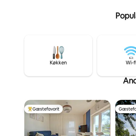
mieszkania znajduje się wiele restauracji,
Na prośbę
galeria handlowa oraz lokale usługowe.
bezpłatn
Populæ
Køkken
Wi-f
And
Gæstefavorit
Gæstefa
Bedste gæstefavorit
Gæstefa