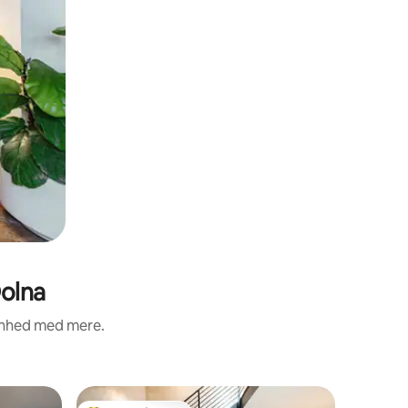
Dolna
renhed med mere.
Minihus