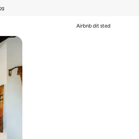
rog
Airbnb dit sted