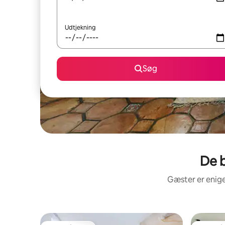
Udtjekning
Søg
De b
Gæster er enige