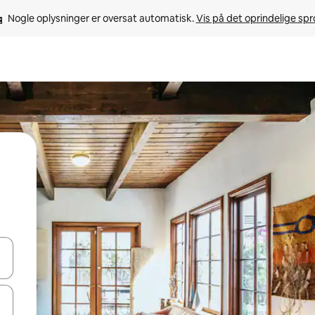
Nogle oplysninger er oversat automatisk. 
Vis på det oprindelige sp
 med piletasterne op og ned eller se mere ved at trykke eller stryge.