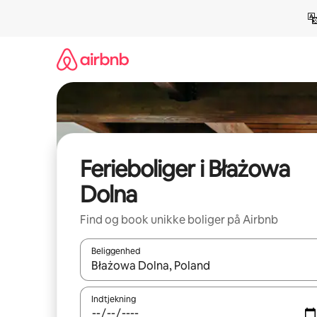
Gå
videre
til
indhold
Ferieboliger i Błażowa
Dolna
Find og book unikke boliger på Airbnb
Beliggenhed
Når resultaterne er tilgængelige, skal du navigere
Indtjekning