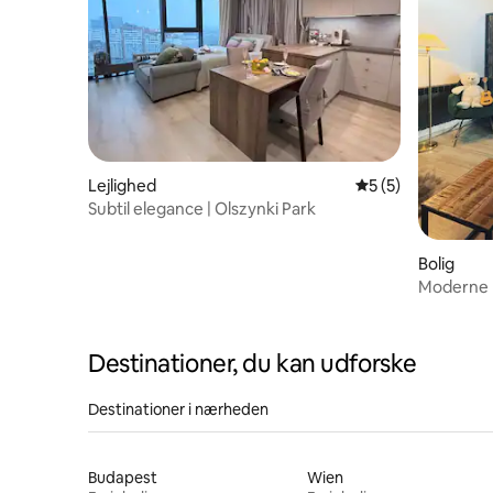
Lejlighed
5 ud af 5 i genne
5 (5)
Subtil elegance | Olszynki Park
Bolig
Moderne l
Destinationer, du kan udforske
Destinationer i nærheden
Budapest
Wien