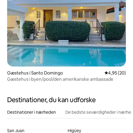
Gæstehus i Santo Domingo
4,95 ud af 5 
4,95 (20)
Gæstehus i byen/pool/den amerikanske ambassade
Destinationer, du kan udforske
Destinationer i nærheden
De bedste seværdigheder i nærhe
San Juan
Higüey