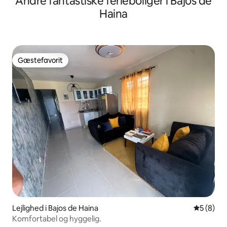
Andre fantastiske ferieboliger i Bajos de
Haina
Gæstefavorit
Gæstefavorit
Lejlighed i Bajos de Haina
5 ud af 5
5 (8)
Komfortabel og hyggelig.