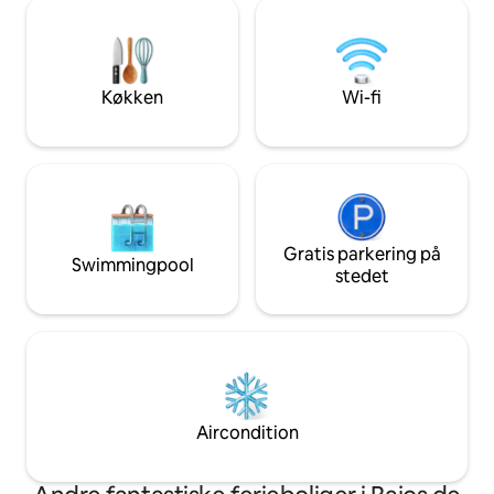
ophold. parkering, vand,
udstyret køkken og
vaskemaskine/tørretumbler, internet, 2
bruge for at føle 
tv'er med Netflix. Sikkerhed. Vi er dit
Beliggenheden er 
bedste valg i dette område!
den privatliv, du f
Køkken
Wi-fi
Gratis parkering på
Swimmingpool
stedet
Aircondition