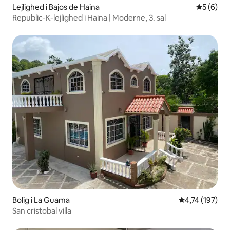
Lejlighed i Bajos de Haina
5 ud af 5
5 (6)
Republic-K-lejlighed i Haina | Moderne, 3. sal
Bolig i La Guama
4,74 ud af 5 i
4,74 (197)
San cristobal villa