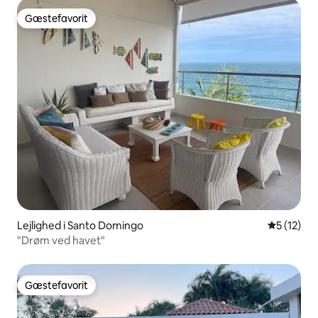
Gæstefavorit
Gæstefavorit
Lejlighed i Santo Domingo
5 ud af 5 
5 (12)
"Drøm ved havet"
Gæstefavorit
Gæstefavorit