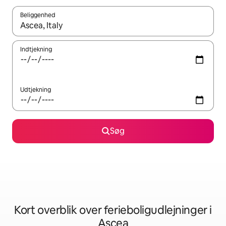
Beliggenhed
Når resultaterne er tilgængelige, skal du navigere med piletaste
Indtjekning
Udtjekning
Søg
Kort overblik over ferieboligudlejninger i
Ascea