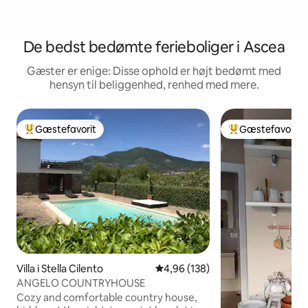
De bedst bedømte ferieboliger i Ascea
Gæster er enige: Disse ophold er højt bedømt med
hensyn til beliggenhed, renhed med mere.
Gæstefavorit
Gæstefavorit
Bedste gæstefavorit
Bedste gæstefavo
Villa i Stella Cilento
4,96 ud af 5 i gennemsnitlig be
4,96 (138)
ANGELO COUNTRYHOUSE
Cozy and comfortable country house,