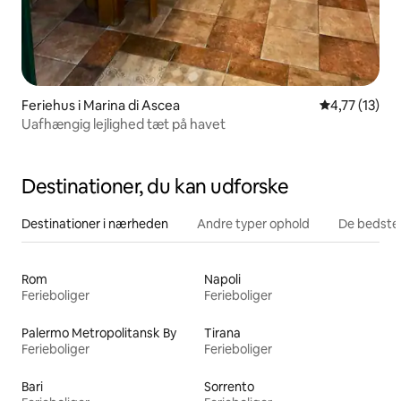
Feriehus i Marina di Ascea
4,77 ud af 5
4,77 (13)
Uafhængig lejlighed tæt på havet
Destinationer, du kan udforske
Destinationer i nærheden
Andre typer ophold
De bedste
Rom
Napoli
Ferieboliger
Ferieboliger
Palermo Metropolitansk By
Tirana
Ferieboliger
Ferieboliger
Bari
Sorrento