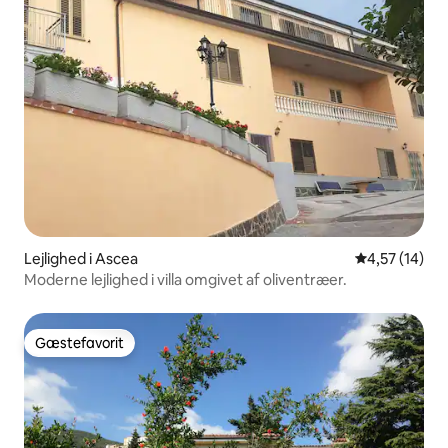
Lejlighed i Ascea
4,57 ud af 5 
4,57 (14)
Moderne lejlighed i villa omgivet af oliventræer.
Gæstefavorit
Gæstefavorit