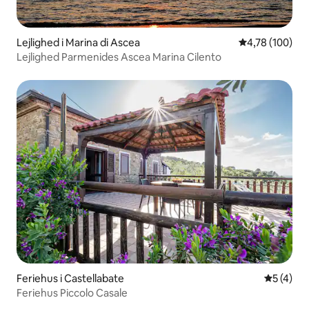
Lejlighed i Marina di Ascea
4,78 ud af 5 i
4,78 (100)
Lejlighed Parmenides Ascea Marina Cilento
Feriehus i Castellabate
5 ud af 5
5 (4)
Feriehus Piccolo Casale