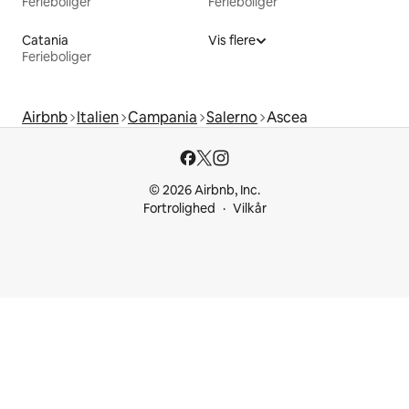
Ferieboliger
Ferieboliger
Catania
Vis flere
Ferieboliger
Airbnb
Italien
Campania
Salerno
Ascea
© 2026 Airbnb, Inc.
Fortrolighed
Vilkår