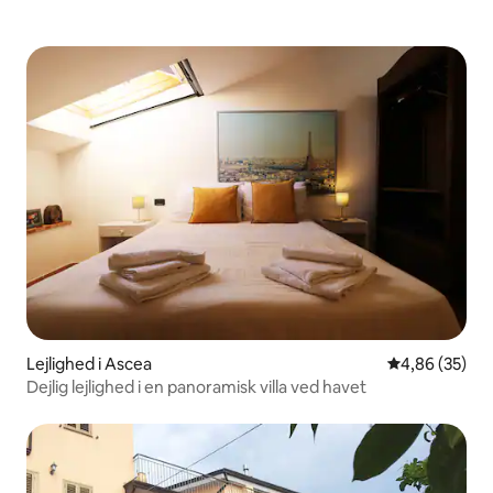
Lejlighed i Ascea
4,86 ud af 5 
4,86 (35)
Dejlig lejlighed i en panoramisk villa ved havet