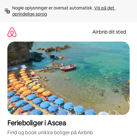
Gå
Nogle oplysninger er oversat automatisk. 
Vis på det 
videre
oprindelige sprog
til
indhold
Airbnb dit sted
Ferieboliger i Ascea
Find og book unikke boliger på Airbnb