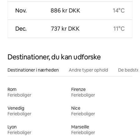
Nov.
886 kr DKK
14°C
Dec.
737 kr DKK
11°C
Destinationer, du kan udforske
Destinationer i nærheden
Andre typer ophold
De bedste
Rom
Firenze
Ferieboliger
Ferieboliger
Venedig
Nice
Ferieboliger
Ferieboliger
Lyon
Marseille
Ferieboliger
Ferieboliger