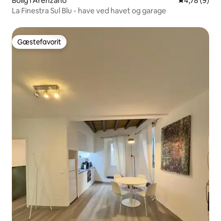
Bolig i Arenzano
4,78 ud af 5
4,78 (9)
La Finestra Sul Blu - have ved havet og garage
Gæstefavorit
Gæstefavorit