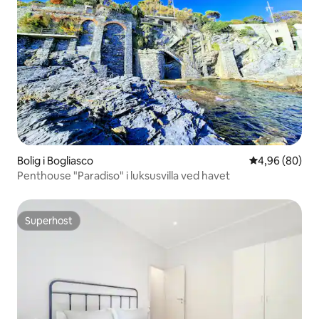
Bolig i Bogliasco
4,96 ud af 5 
4,96 (80)
Penthouse "Paradiso" i luksusvilla ved havet
Superhost
Superhost