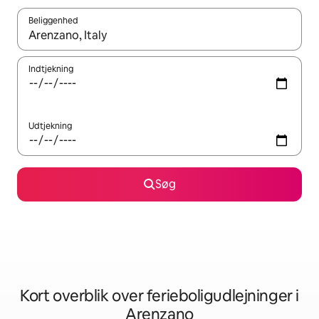
Beliggenhed
Når resultaterne er tilgængelige, skal du navigere med piletaste
Indtjekning
Udtjekning
Søg
Kort overblik over ferieboligudlejninger i
Arenzano