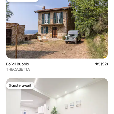
Bedste gæstefavorit
Bolig i Bubbio
5 ud af 5 
5 (92)
THECASETTA
Gæstefavorit
Gæstefavorit