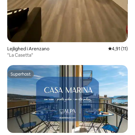
Lejlighed i Arenzano
4,91 ud af 5
4,91 (11)
"La Casetta"
Superhost
Superhost