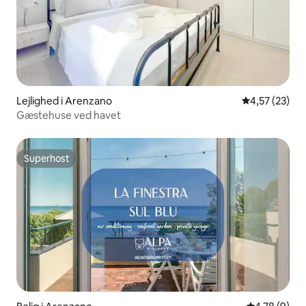
Lejlighed i Arenzano
4,57 ud af 5 
4,57 (23)
Gæstehuse ved havet
Superhost
Superhost