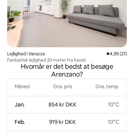
Lejlighed i Varazze
4,95 ud af 5 
4,95 (21)
Fantastisk lejlighed 20 meter fra havet
Hvornår er det bedst at besøge
Arenzano?
Måned
Gns. pris
Gns. temp.
Jan.
854 kr DKK
10°C
Feb.
919 kr DKK
10°C