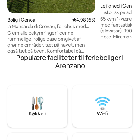
Lejlighed i Genoa
Historisk palads 
tog, skibe, parker
65 kvm 1-værelses
Bolig i Genoa
4,98 ud af 5 i gennemsnitlig b
4,98 (63)
med fantastisk hav
la Mansarda di Crevari, feriehus med
(elevator) i 1908 h
havudsigt
Glem alle bekymringer i denne
Hotel Miramare, d
rummelige, rolige oase omgivet af
gæster som dronni
grønne områder, tæt på havet, men
Churchill og FS Fi
også tæt på byen. Komfortabel på
dobbelt sovesofa,
Populære faciliteter til ferieboliger i
gaden, godt betjent med transport,
bord til 4. Indby
spektakulær havudsigt, loftslejlighed
Arenzano
komfur, mikrobøl
med højt til loftet, 2
opvaskemaskine, 
dobbeltsoveværelser + enkeltseng, der
Soveværelse med k
kan åbnes efter behov, badeværelse
med Netflix. Bade
med bruser, køkken i stort åbent
Gratis hurtig WiFi 
planlægningsområde, vaskemaskine,
parkeringsboks 3,3
tørretumbler, varmeapparater, 2
dyb CITRA: 010025
klimaanlæg (opholdsstue og stort rum),
myggenet. PRIVAT HAVE med
Køkken
Wi-fi
havudsigt. Privat parkeringsplads 100
meter væk.