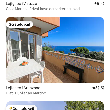
Lejlighed i Varazze
5 ud af 5
5 (4)
Casa Marina - Privat have og parkeringsplads.
Gæstefavorit
Gæstefavorit
Lejlighed i Arenzano
5 ud af 5 
5 (16)
iFlat | Punta San Martino
Gæstefavorit