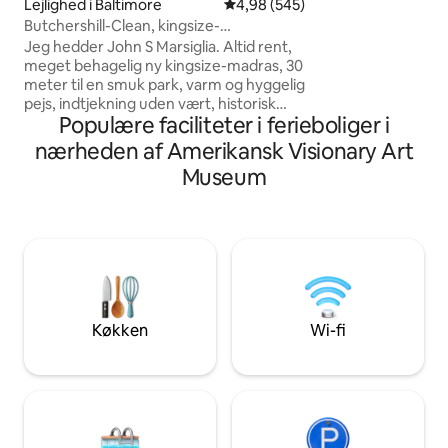
Lejlighed i Baltimore
4,98 ud af 5 i gennemsnitlig be
4,98 (545)
og 2 badeværelser
Butchershill-Clean, kingsize-
opholds- og spis
dobbeltseng, parkering, ved siden af
Jeg hedder John S Marsiglia. Altid rent,
køkken, arbejdspl
park
meget behagelig ny kingsize-madras, 30
opholdsområde og
meter til en smuk park, varm og hyggelig
parkering (en sjæl
pejs, indtjekning uden vært, historisk
Gå til Pier 6 Pavili
Populære faciliteter i ferieboliger i
2207 E Baltimore St. Søg på nettet. 83
museer, restauran
kvm, 3,6 m højt til loftet, fuldt udstyret
nærheden af Amerikansk Visionary Art
perfekte base til
køkken/køkkenette, kaffe, te, fløde,
Baltimore.
Museum
Brita-vandkande med filter, 50" tv,
streaming, gratis Prime TV, wi-fi med høj
hastighed, surroundlyd, komfortable,
rene møbler, antikviteter, orientalske
tæpper, arbejdsområde med skrivebord,
smukt badeværelse, dobbelte
brusehoveder og -sæder, privat fuldt
udstyret vaskerum
Køkken
Wi-fi