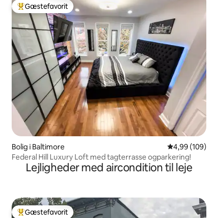
Gæstefavorit
Bedste gæstefavorit
Bolig i Baltimore
4,99 ud af 5 i
4,99 (109)
Federal Hill Luxury Loft med tagterrasse ogparkering!
Lejligheder med aircondition til leje
Gæstefavorit
Bedste gæstefavorit