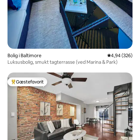
Bolig i Baltimore
4,94 ud af 5 i
4,94 (326)
Luksusbolig, smukt tagterrasse (ved Marina & Park)
Gæstefavorit
Bedste gæstefavorit