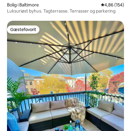
Bolig i Baltimore
4,86 ud af 5 i
4,86 (154)
Luksuriøst byhus. Tagterrasse. Terrasser og parkering
Gæstefavorit
Gæstefavorit