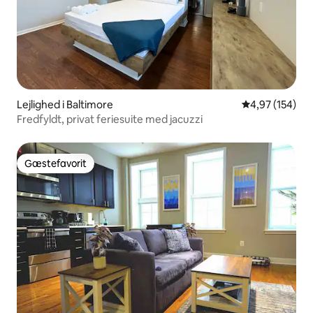
Lejlighed i Baltimore
4,97 ud af 5 i
4,97 (154)
Fredfyldt, privat feriesuite med jacuzzi
Gæstefavorit
Gæstefavorit