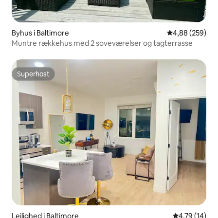
Byhus i Baltimore
4,88 ud af 5 i
4,88 (259)
Muntre rækkehus med 2 soveværelser og tagterrasse
Superhost
Superhost
Lejlighed i Baltimore
4,79 ud af 5 
4,79 (14)