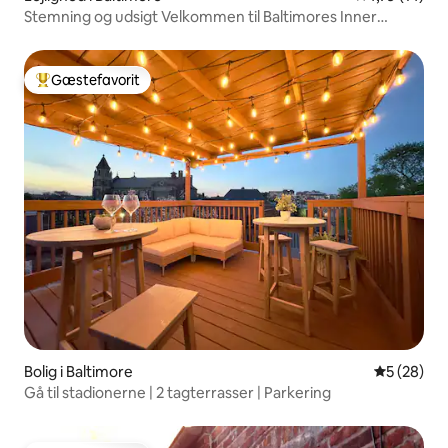
Stemning og udsigt Velkommen til Baltimores Inner
Harbor
Gæstefavorit
Bedste gæstefavorit
Bolig i Baltimore
5 ud af 5 
5 (28)
Gå til stadionerne | 2 tagterrasser | Parkering