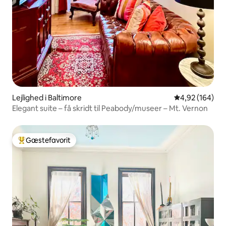
Lejlighed i Baltimore
4,92 ud af 5 i
4,92 (164)
Elegant suite – få skridt til Peabody/museer – Mt. Vernon
Gæstefavorit
Bedste gæstefavorit