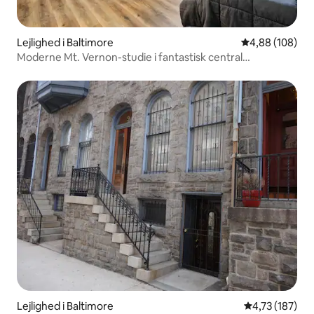
Lejlighed i Baltimore
4,88 ud af 5 i
4,88 (108)
Moderne Mt. Vernon-studie i fantastisk central
beliggenhed
Lejlighed i Baltimore
4,73 ud af 5 i
4,73 (187)