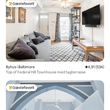
Gæstefavorit
Bedste gæstefavorit
Byhus i Baltimore
4,91 ud af 5 i
4,91 (534)
Top of Federal Hill Townhouse med tagterrasse
Gæstefavorit
Bedste gæstefavorit