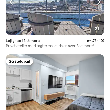
Lejlighed i Baltimore
4,78 ud af 5 
4,78 (40)
Privat atelier med tagterrasseudsigt over Baltimore!
Gæstefavorit
Gæstefavorit