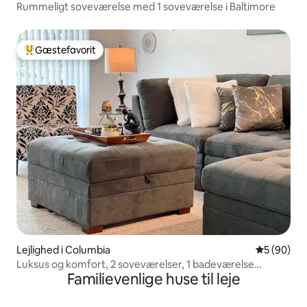
Rummeligt soveværelse med 1 soveværelse i Baltimore
Gæstefavorit
Bedste gæstefavorit
Lejlighed i Columbia
5 ud af 5 
5 (90)
Luksus og komfort, 2 soveværelser, 1 badeværelse
Familievenlige huse til leje
Columbia, bymidte