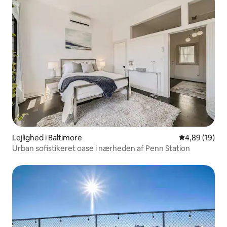
Lejlighed i Baltimore
4,89 ud af 5 
4,89 (19)
Urban sofistikeret oase i nærheden af Penn Station