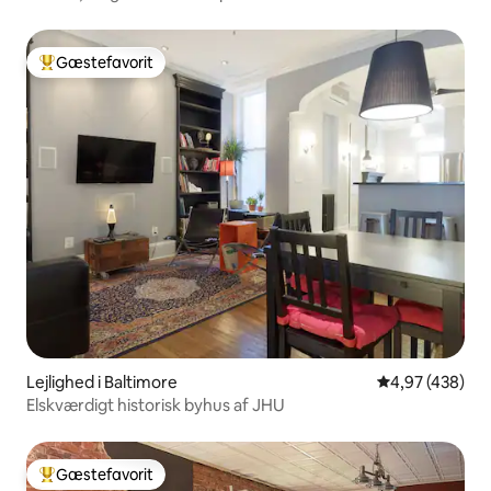
Gæstefavorit
Bedste gæstefavorit
Lejlighed i Baltimore
4,97 ud af 5 i
4,97 (438)
Elskværdigt historisk byhus af JHU
Gæstefavorit
Bedste gæstefavorit