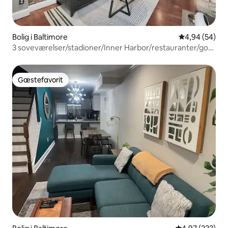
Bolig i Baltimore
4,94 ud af 5 
4,94 (54)
3 soveværelser/stadioner/Inner Harbor/restauranter/godt
til fods
Gæstefavorit
Gæstefavorit