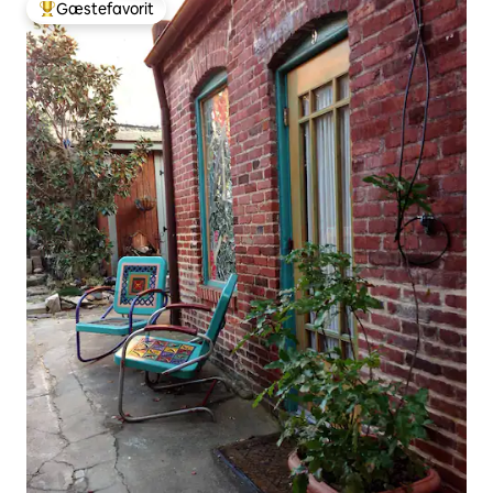
Gæstefavorit
Bedste gæstefavorit