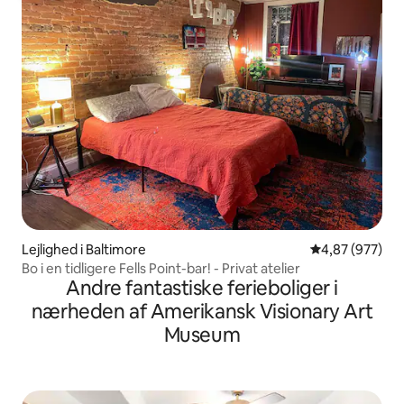
Lejlighed i Baltimore
4,87 ud af 5 i
4,87 (977)
Bo i en tidligere Fells Point-bar! - Privat atelier
Andre fantastiske ferieboliger i
nærheden af Amerikansk Visionary Art
Museum