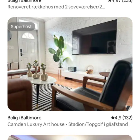
Bolig i Baltimore
4,97 ud af 5 i
4,97 (233)
Renoveret rækkehus med 2 soveværelser/2
badeværelser
Superhost
Superhost
Bolig i Baltimore
4,9 ud af 5 i
4,9 (132)
Camden Luxury Art house • Stadion/Topgolf i gåafstand