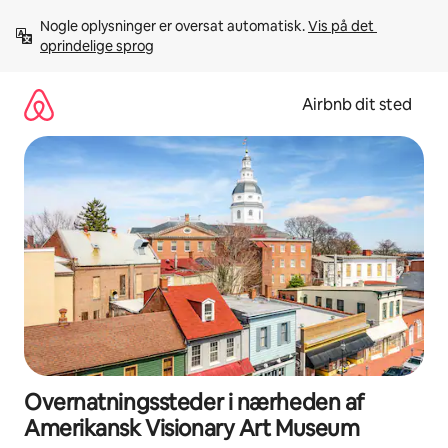
Gå
Nogle oplysninger er oversat automatisk. 
Vis på det 
videre
oprindelige sprog
til
indhold
Airbnb dit sted
Overnatningssteder i nærheden af
Amerikansk Visionary Art Museum