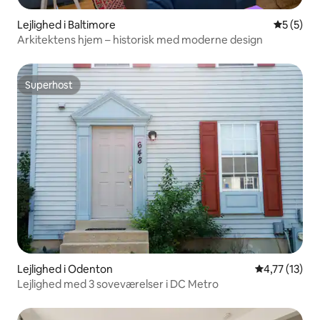
Lejlighed i Baltimore
5 ud af 5
5 (5)
Arkitektens hjem – historisk med moderne design
Superhost
Superhost
Lejlighed i Odenton
4,77 ud af 5
4,77 (13)
Lejlighed med 3 soveværelser i DC Metro