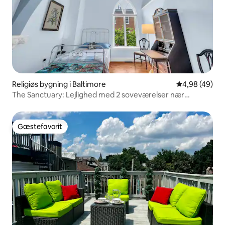
Religiøs bygning i Baltimore
4,98 ud af 5 
4,98 (49)
The Sanctuary: Lejlighed med 2 soveværelser nær
Camden Yards
Gæstefavorit
Gæstefavorit