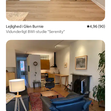
Lejlighed i Glen Burnie
4,96 ud af 5 
4,96 (90)
Vidunderligt BWI-studie "Serenity"