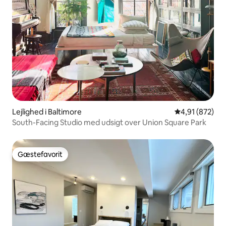
Lejlighed i Baltimore
4,91 ud af 5 i
4,91 (872)
South-Facing Studio med udsigt over Union Square Park
Gæstefavorit
Gæstefavorit