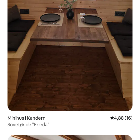
Minihus i Kandern
4,88 ud af 5 
4,88 (16)
Sovetønde "Frieda"