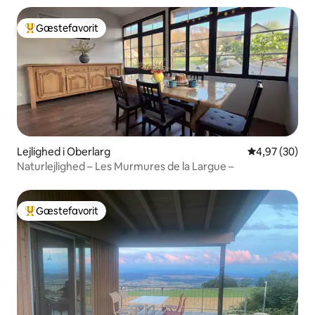
Gæstefavorit
Bedste gæstefavorit
Lejlighed i Oberlarg
4,97 ud af 5 
4,97 (30)
Naturlejlighed – Les Murmures de la Largue –
Gæstefavorit
Bedste gæstefavorit