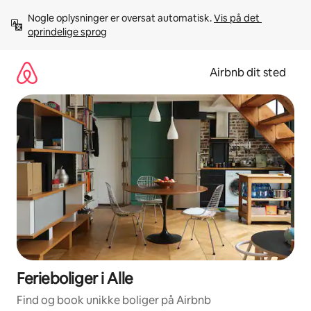
Gå
Nogle oplysninger er oversat automatisk. 
Vis på det 
videre
oprindelige sprog
til
indhold
Airbnb dit sted
Ferieboliger i Alle
Find og book unikke boliger på Airbnb