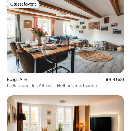
Gæstefavorit
Gæstefavorit
Bolig i Alle
4,9 ud af 5 
4,9 (63)
La Baraque des Alfreds - Helt hus med sauna