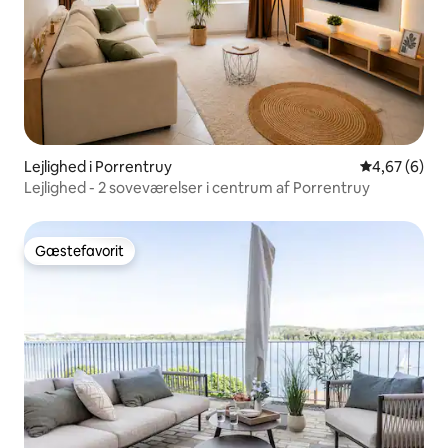
Lejlighed i Porrentruy
4,67 ud af 5
4,67 (6)
Lejlighed - 2 soveværelser i centrum af Porrentruy
Gæstefavorit
Gæstefavorit