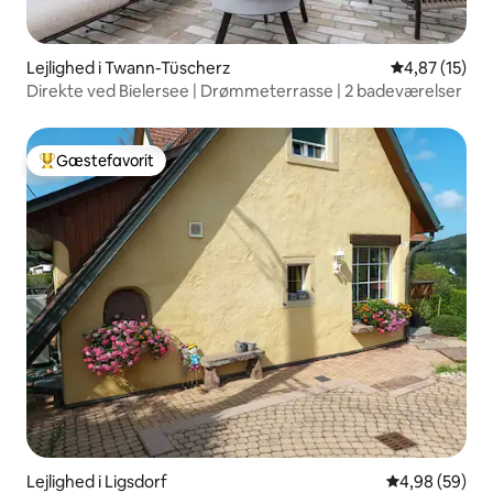
Lejlighed i Twann-Tüscherz
4,87 ud af 5 
4,87 (15)
Direkte ved Bielersee | Drømmeterrasse | 2 badeværelser
Gæstefavorit
Bedste gæstefavorit
Lejlighed i Ligsdorf
4,98 ud af 5 
4,98 (59)