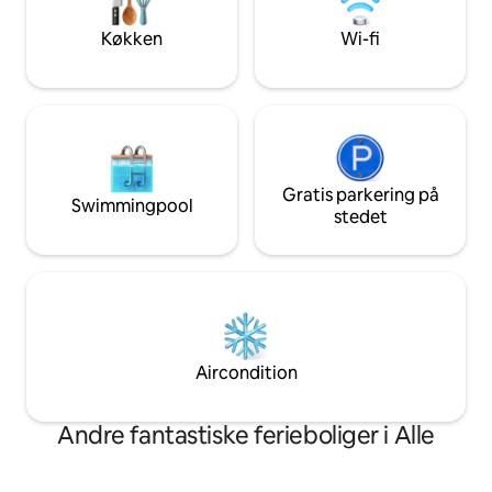
jacuzzi ✨ Traditionel træsauna ✨
parkering til flere 
Hemmeligt værelse
huset.
Køkken
Wi-fi
Gratis parkering på
Swimmingpool
stedet
Aircondition
Andre fantastiske ferieboliger i Alle