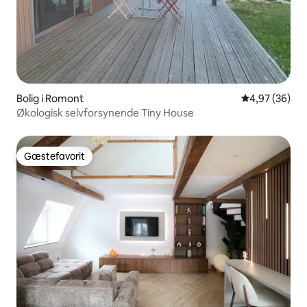
Bolig i Romont
4,97 ud af 5 
4,97 (36)
Økologisk selvforsynende Tiny House
Gæstefavorit
Gæstefavorit