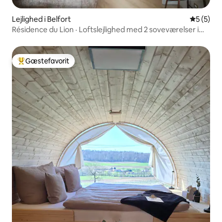
Lejlighed i Belfort
5 ud af 5
5 (5)
Résidence du Lion · Loftslejlighed med 2 soveværelser i
den gamle bydel
Gæstefavorit
Bedste gæstefavorit