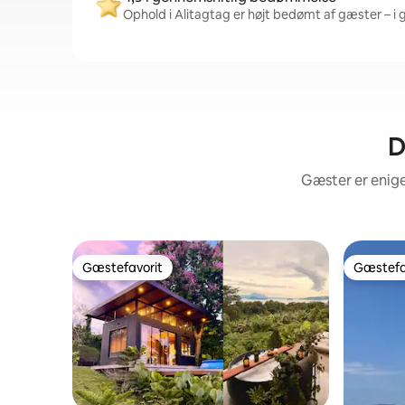
Ophold i Alitagtag er højt bedømt af gæster – i 
D
Gæster er enige
Gæstefavorit
Gæstefa
Gæstefavorit
Gæstefa