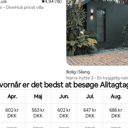
 Luis
4,94 ud af 5 i gennemsnitlig bedømmelse, 1
4,94 (18)
 – DiveHub privat villa
snitlig bedømmelse, 17 omtaler
Bolig i Silang
Narra-hytte 3 – En hyggelig natu
vornår er det bedst at besøge Alitagta
nærheden af Tagaytay
Apr.
Maj
Jun.
Jul.
Aug.
602 kr
563 kr
602 kr
647 kr
686 kr
DKK
DKK
DKK
DKK
DKK