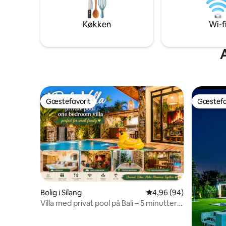
kajakker o
Vores vill
Vores wi-
Køkken
Wi-f
mbps. LÆ
BESKRIVE
forventni
A
Gæstefavorit
Gæstefa
Gæstefavorit
Gæstefa
Bolig i Silang
4,96 ud af 5 i gennems
4,96 (94)
Villa med privat pool på Bali – 5 minutter
fra Tagaytay