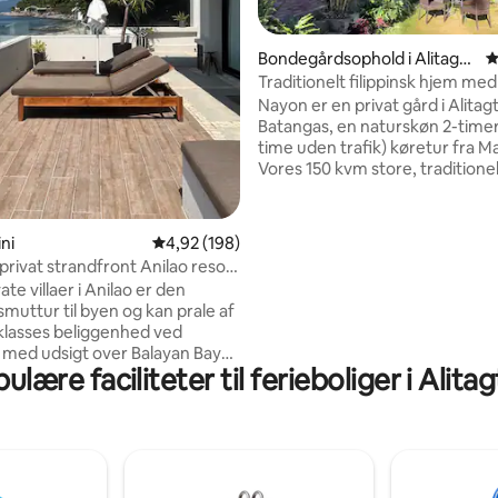
nitlig bedømmelse, 106 omtaler
Bondegårdsophold i Alitagta
4
g
Traditionelt filippinsk hjem me
Taal-søen
Nayon er en privat gård i Alitag
Batangas, en naturskøn 2-timer
time uden trafik) køretur fra Ma
Vores 150 kvm store, traditionel
filippinske hus med 2 soveværel
på en bakke med udsigt over e
børnevenlig pool og et stort o
ini
4,92 ud af 5 i gennemsnitlig bedømmelse, 19
4,92 (198)
med frugttræer og græssende 
rivat strandfront Anilao resort
Hvert stort soveværelse med 
ate villaer i Anilao er den
badeværelse er omhyggeligt m
smuttur til byen og kan prale af
med filippinske møbler og mind
klasses beliggenhed ved
vores families rejser. Vi bygge
 med udsigt over Balayan Bay
med generøse områder til afsl
ulære faciliteter til ferieboliger i Alita
 af Anilaos mest berømte
med venner og familie, og vi hå
 privat og
nyder dit ophold.
e at bo i vores villaer. Ved
en række af Anilaos mest
e feriesteder, såsom Solitude
 Casa Escondida. Der er 2