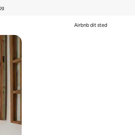
rog
Airbnb dit sted