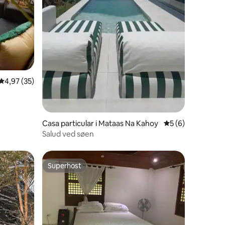
4,97 ud af 5 i gennemsnitlig bedømmelse, 35 omtaler
4,97 (35)
0 omtaler
for5
Casa particular i Mataas Na Kahoy
5 ud af 5 i genne
5 (6)
Salud ved søen
Superhost
Superhost