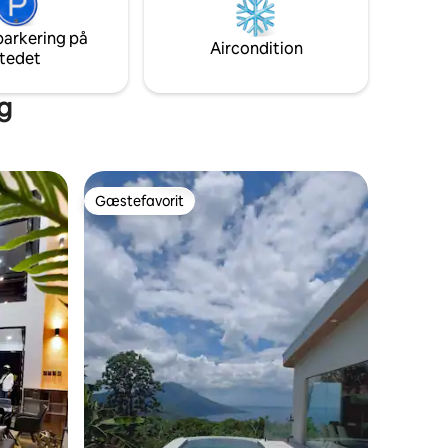
parkering på
Aircondition
tedet
ag
Gæstefavorit
Gæstefavorit