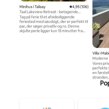
Minihus i Talisay
4,95 ud af 5 i gennems
4,95 (106)
Taal Lakeview Retreat - betagende
panoramaudsigt
Tag på ferie til et afsidesliggende
feriested med søudsigt, der er perfekt til
par, der søger privatliv og ro. Denne
skjulte perle ligger kun 15 minutter fra
Tagaytay og tilbyder en uhindret udsigt
over søen og en fredfyldt udflugt. Det
lille hus ligger på en privat ejendom på
over 700 kvm og har en rummelig
Villa i Mab
terrasse og et udendørs stenbad, der er
Moderne p
ideelt til afslapning, spisning eller nydelse
med pool
af betagende landskaber. Denne
Vores priv
hyggelige oase er designet med en
perfekte 
moderne og moderne æstetik fra
en første
midten af århundredet og blander stil,
stranden,
Pop
komfort og natur for en virkelig
og mange
forfriskende ferie.
dykkersteder. Det er
afslappend
siden af 
etablered
Acacia og