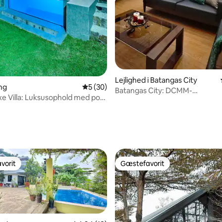
Lejlighed i Batangas City
ang
5 ud af 5 i gennemsnitlig bedømmelse, 3
5 (30)
Batangas City: DCMM-
xe Villa: Luksusophold med pool
udlejningsejendom 1 CozyStay
vorit
Gæstefavorit
vorit
Gæstefavorit