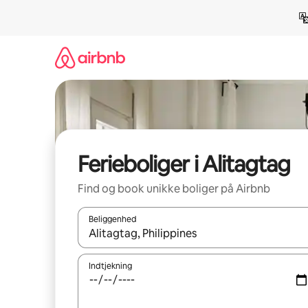
Gå
videre
til
indhold
Ferieboliger i Alitagtag
Find og book unikke boliger på Airbnb
Beliggenhed
Når resultaterne er tilgængelige, skal du navigere
Indtjekning