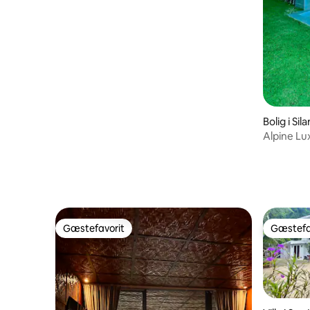
Bolig i Sil
Alpine Lu
og spil
Gæstefavorit
Gæstefa
Gæstefavorit
Gæstefa