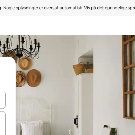
Nogle oplysninger er oversat automatisk. 
Vis på det oprindelige sp
 med piletasterne op og ned eller se mere ved at trykke eller stryge.