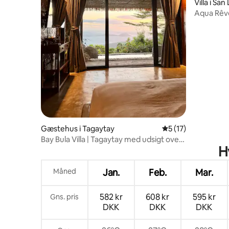
Villa i San
Aqua Rêve
Gæstehus i Tagaytay
5 ud af 5 i gennem
5 (17)
Bay Bula Villa | Tagaytay med udsigt over
H
poolvilla
Måned
Jan.
Feb.
Mar.
582 kr
608 kr
595 kr
Gns. pris
DKK
DKK
DKK