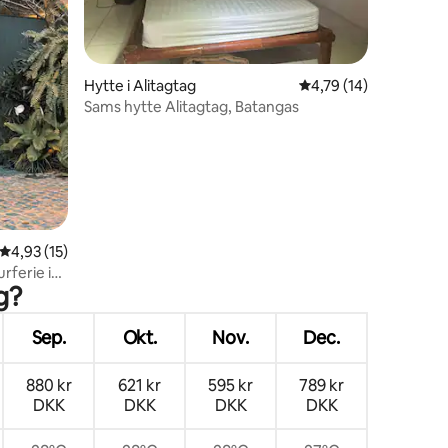
8 omtaler
Hytte i Alitagtag
4,79 ud af 5 i gennem
4,79 (14)
Sams hytte Alitagtag, Batangas
4,93 ud af 5 i gennemsnitlig bedømmelse, 15 omtaler
4,93 (15)
rferie i
g?
Sep.
Okt.
Nov.
Dec.
880 kr
621 kr
595 kr
789 kr
DKK
DKK
DKK
DKK