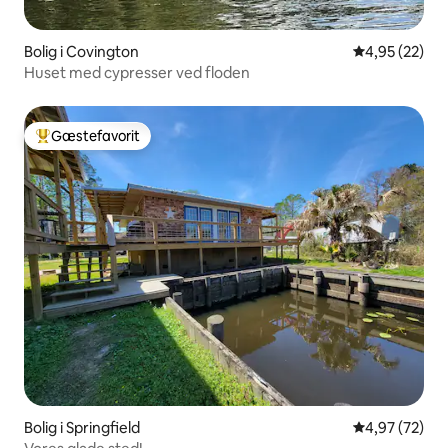
Bolig i Covington
4,95 ud af 5 
4,95 (22)
Huset med cypresser ved floden
Gæstefavorit
Bedste gæstefavorit
Bolig i Springfield
4,97 ud af 5 
4,97 (72)