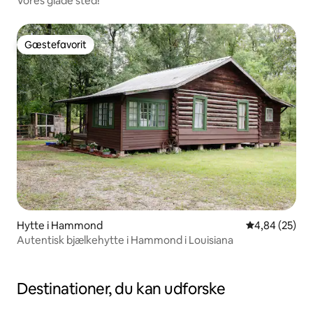
Vores glade sted!
Gæstefavorit
Gæstefavorit
Hytte i Hammond
4,84 ud af 5 
4,84 (25)
Autentisk bjælkehytte i Hammond i Louisiana
Destinationer, du kan udforske