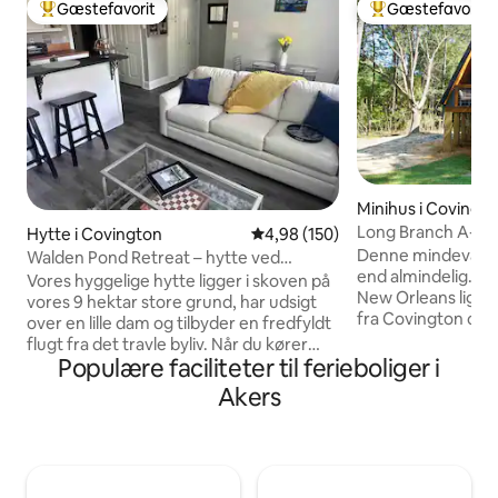
Gæstefavorit
Gæstefavorit
Bedste gæstefavorit
Bedste gæstefavo
Minihus i Covingt
Long Branch A-hu
Hytte i Covington
4,98 ud af 5 i gennemsnitlig be
4,98 (150)
Denne mindeværdig
Walden Pond Retreat – hytte ved
end almindelig. Ku
dammen med spabad
Vores hyggelige hytte ligger i skoven på
New Orleans ligge
vores 9 hektar store grund, har udsigt
fra Covington cen
over en lille dam og tilbyder en fredfyldt
Northshore har at 
flugt fra det travle byliv. Når du kører
fine spisesteder, 
Populære faciliteter til ferieboliger i
forbi vores hjem på vej til hytten,
blot nogle få af d
ankommer du til et afsidesliggende sted,
Akers
tage sig til. Dit o
hvor hytten og pavillonen med spabadet
paddleboards, så 
er skjult af træer og bambus, hvilket
og solbadning på 
skaber en privat og afsondret
Bogue Falaya lyder
atmosfære. Dette er et sted, hvor du
behøver du ikke l
kan sætte farten ned, nyde rolige