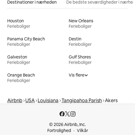
Destinationer i nærheden
De bedste seværdigheder i nærhe
Houston
New Orleans
Ferieboliger
Ferieboliger
Panama City Beach
Destin
Ferieboliger
Ferieboliger
Galveston
Gulf Shores
Ferieboliger
Ferieboliger
Orange Beach
Vis flere
Ferieboliger
Airbnb
USA
Louisiana
Tangipahoa Parish
Akers
© 2026 Airbnb, Inc.
Fortrolighed
Vilkår