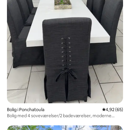
Bolig i Ponchatoula
4,92 ud af 5 
4,92 (65)
Bolig med 4 soveværelser/2 badeværelser, moderne
indretning/4 kingsize-senge/spilleværelse