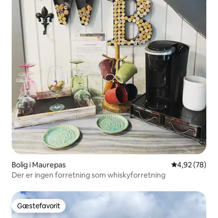
Bolig i Maurepas
4,92 ud af 5 
4,92 (78)
Der er ingen forretning som whiskyforretning
Gæstefavorit
Gæstefavorit