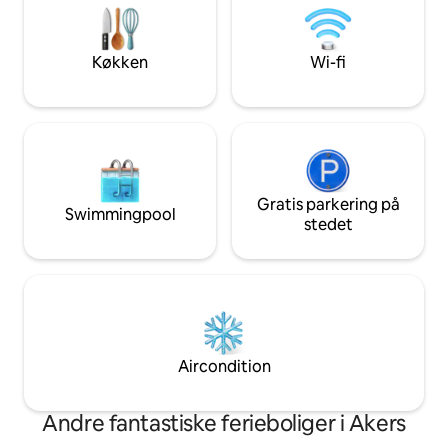
et par kilometer f
morgener ved vandet og afslutte dagen
kajakudgang, der fø
under stjernerne, mens du føler dig
sandbanker.
genopladt efter dit ophold i vores lille
Køkken
Wi-fi
stykke paradis.
Gratis parkering på
Swimmingpool
stedet
Aircondition
Andre fantastiske ferieboliger i Akers