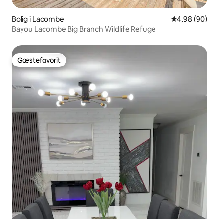
Bolig i Lacombe
4,98 ud af 5 
4,98 (90)
Bayou Lacombe Big Branch Wildlife Refuge
Gæstefavorit
Gæstefavorit