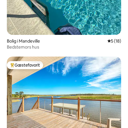
Bolig i Mandeville
5 ud af 5 
5 (18)
Bedstemors hus
Gæstefavorit
Bedste gæstefavorit