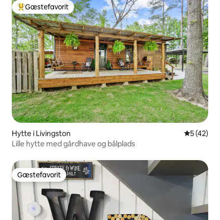
Gæstefavorit
Bedste gæstefavorit
Hytte i Livingston
5 ud af 5 
5 (42)
Lille hytte med gårdhave og bålplads
Gæstefavorit
Gæstefavorit