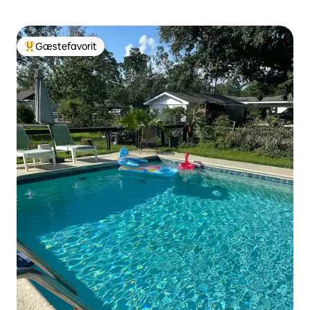
Gæstefavorit
Bedste gæstefavorit