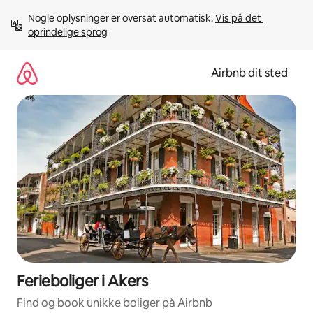
Gå
Nogle oplysninger er oversat automatisk. 
Vis på det 
videre
oprindelige sprog
til
indhold
Airbnb dit sted
Ferieboliger i Akers
Find og book unikke boliger på Airbnb