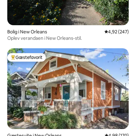
Bolig i New Orleans
4,92 ud af 5 i
4,92 (247)
Oplev verandaen i New Orleans-stil.
Gæstefavorit
Bedste gæstefavorit
Gæstesuite i New Orleans
4,98 ud af 5 i
4,98 (170)