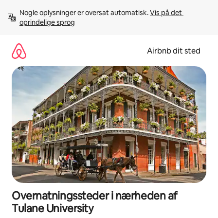
Gå
Nogle oplysninger er oversat automatisk. 
Vis på det 
videre
oprindelige sprog
til
indhold
Airbnb dit sted
Overnatningssteder i nærheden af
Tulane University