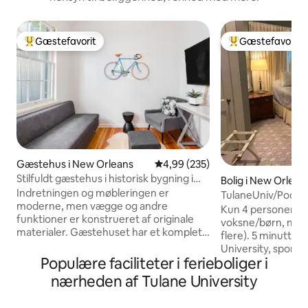
Gæstefavorit
Gæstefavorit
Bedste gæstefavorit
Bedste gæstefavo
Gæstehus i New Orleans
4,99 ud af 5 i gennemsnitlig be
4,99 (235)
Stilfuldt gæstehus i historisk bygning i
Bolig i New Orlean
nærheden af Audubon Park
Indretningen og møbleringen er
TulaneUniv/Pool 
moderne, men vægge og andre
godkendelse. Fest
Kun 4 personer (3 
funktioner er konstrueret af originale
voksne/børn, men d
materialer. Gæstehuset har et komplet
flere). 5 minutters
køkken og omfatter en Keurig-
University, sporvo
kaffemaskine med kapsler. Stuen har et
Populære faciliteter i ferieboliger i
3 km til Jazz Fest, 
55 tommers tv, og soveværelset har et
FrQuarter, privat 
nærheden af Tulane University
32 tommers tv. Queensize-sengen har
til gæster, 2 sove
en 12 tommer madras af
Queen og et fuldt