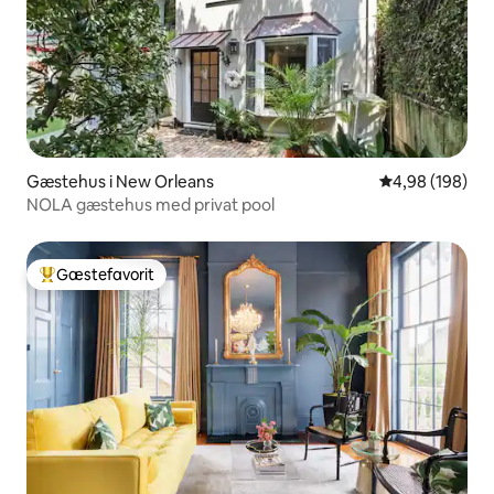
Gæstehus i New Orleans
4,98 ud af 5 i
4,98 (198)
NOLA gæstehus med privat pool
Gæstefavorit
Bedste gæstefavorit