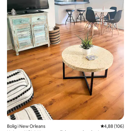
Bolig i New Orleans
4,88 ud af 5 i
4,88 (106)