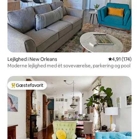
Lejlighed i New Orleans
4,91 ud af 5 i
4,91 (174)
Moderne lejlighed med ét soveværelse, parkering og pool
Gæstefavorit
Bedste gæstefavorit