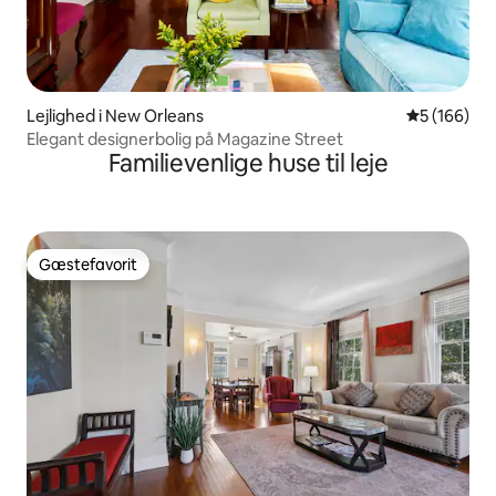
Lejlighed i New Orleans
5 ud af 5 i
5 (166)
Elegant designerbolig på Magazine Street
Familievenlige huse til leje
Gæstefavorit
Gæstefavorit