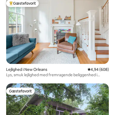
Gæstefavorit
Bedste gæstefavorit
Lejlighed i New Orleans
4,94 ud af 5 i
4,94 (608)
Lys, smuk lejlighed med fremragende beliggenhed i
Uptown
Gæstefavorit
Gæstefavorit