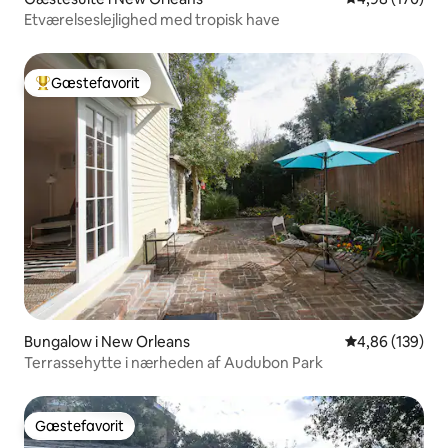
Etværelseslejlighed med tropisk have
Gæstefavorit
Bedste gæstefavorit
Bungalow i New Orleans
4,86 ud af 5 i
4,86 (139)
Terrassehytte i nærheden af Audubon Park
Gæstefavorit
Gæstefavorit