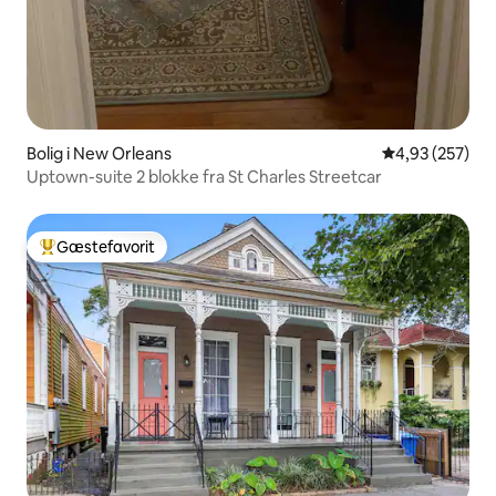
Bolig i New Orleans
4,93 ud af 5 i
4,93 (257)
Uptown-suite 2 blokke fra St Charles Streetcar
Gæstefavorit
Bedste gæstefavorit