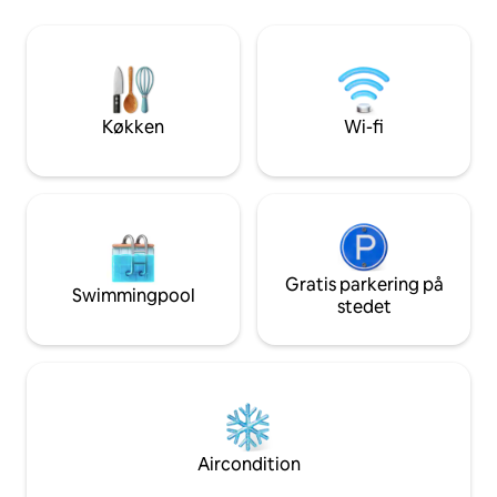
hukommelsesskum - meget
med mulighed for 
komfortabel. Gæstehuset har central
to gæster foretræk
luft og varme. Badeværelset har et
samme seng, løbeb
dejligt brusebad med glasfliser.
badeværelse.Sen
Loftshøjden når op på 13 fod.
oplysninger om dit
Gæstehuset ligger bag på ejendommen.
det passer godt.
Køkken
Wi-fi
Nabolaget er meget sikkert, og
sikkert område i d
gæstehuset er særligt sikkert. Jeg bor i
indgange, parkeri
hovedhuset og vil være tilgængelig for at
hjælpe med gæsternes behov.
Gæstehuset er gemt væk bag et smukt
"shotgun"-hus og ligger i et af byens
mest eftertragtede nabolag. Et
byvandrerparadis, det er få skridt fra
Gratis parkering på
Swimmingpool
Magazine Street med dens fantastiske
stedet
restauranter, caféer og shopping.
Magazine Street-bussen er tilgængelig
få skridt fra gæstehuset. St. Charles
Street sporvognslinje ligger 10 minutters
gang ned ad State Street. Nabolaget er
meget gang- og cykelvenligt. Se min
husmanual. Den har mange tips til at
Aircondition
navigere i huset og nabolaget. Der er
masser af gratis parkering på gaden,