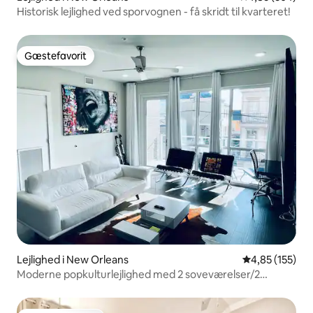
Historisk lejlighed ved sporvognen - få skridt til kvarteret!
Gæstefavorit
Gæstefavorit
Lejlighed i New Orleans
4,85 ud af 5 i
4,85 (155)
Moderne popkulturlejlighed med 2 soveværelser/2
badeværelser