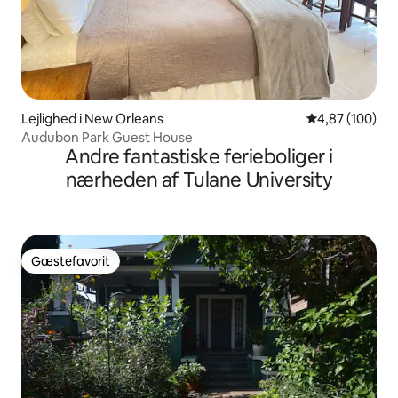
Lejlighed i New Orleans
4,87 ud af 5 i
4,87 (100)
Audubon Park Guest House
Andre fantastiske ferieboliger i
nærheden af Tulane University
Gæstefavorit
Gæstefavorit