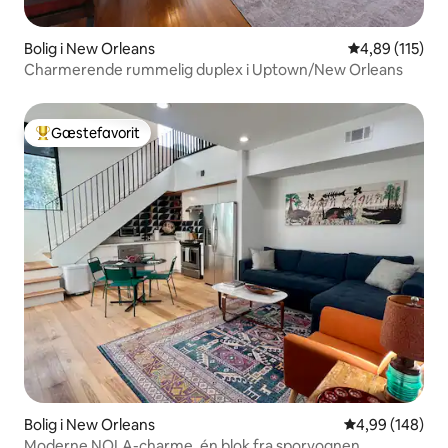
Bolig i New Orleans
4,89 ud af 5 i
4,89 (115)
Charmerende rummelig duplex i Uptown/New Orleans
Gæstefavorit
Bedste gæstefavorit
Bolig i New Orleans
4,99 ud af 5 i
4,99 (148)
Moderne NOLA-charme, én blok fra sporvognen.