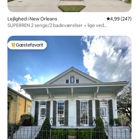
Lejlighed i New Orleans
4,99 ud af 5 i
4,99 (247)
SUPERREN 2 senge/2 badeværelser + lige ved
sporvognslinjen!
Gæstefavorit
Bedste gæstefavorit