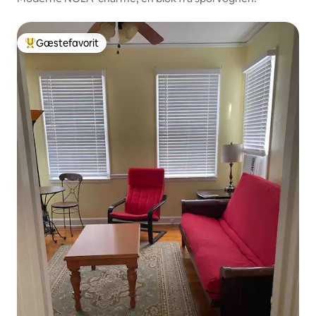
Gæstefavorit
Bedste gæstefavorit