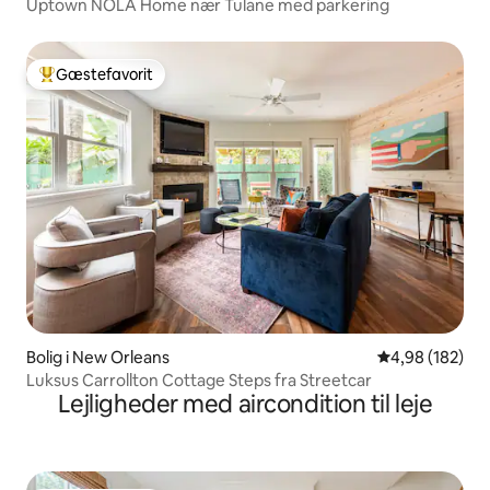
Uptown NOLA Home nær Tulane med parkering
Gæstefavorit
Bedste gæstefavorit
Bolig i New Orleans
4,98 ud af 5 i
4,98 (182)
Luksus Carrollton Cottage Steps fra Streetcar
Lejligheder med aircondition til leje