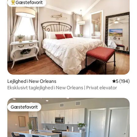
Gæstefavorit
Bedste gæstefavorit
Lejlighed i New Orleans
5 ud af 5 i
5 (194)
Eksklusivt taglejlighed i New Orleans | Privat elevator
Gæstefavorit
Gæstefavorit