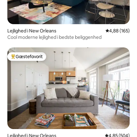
Lejlighed i New Orleans
4,88 ud af 5 i
4,88 (165)
Cool moderne lejlighed i bedste beliggenhed
Gæstefavorit
Bedste gæstefavorit
Lejlighed i New Orleans
4,85 ud af 5 i
4,85 (504)