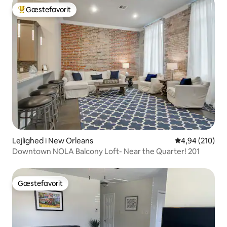
Gæstefavorit
Bedste gæstefavorit
Lejlighed i New Orleans
4,94 ud af 5 i
4,94 (210)
Downtown NOLA Balcony Loft- Near the Quarter! 201
Gæstefavorit
Gæstefavorit