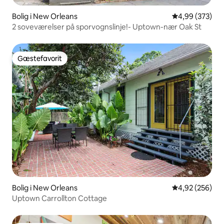
Bolig i New Orleans
4,99 ud af 5 i
4,99 (373)
2 soveværelser på sporvognslinje!- Uptown-nær Oak St
Gæstefavorit
Gæstefavorit
Bolig i New Orleans
4,92 ud af 5 i
4,92 (256)
Uptown Carrollton Cottage