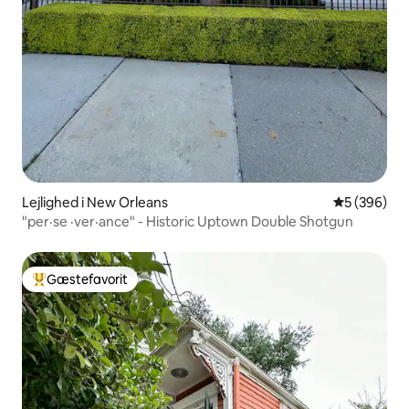
Lejlighed i New Orleans
5 ud af 5 i
5 (396)
"per·se ·ver·ance" - Historic Uptown Double Shotgun
Gæstefavorit
Bedste gæstefavorit