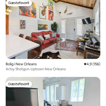
Gæstefavorit
Gæstefavorit
Bolig i New Orleans
4,9 ud af 5 i
4,9 (156)
Artsy Shotgun-Uptown New Orleans
Gæstefavorit
Gæstefavorit