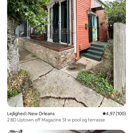
Lejlighed i New Orleans
4,97 ud af 5 i
4,97 (100)
2 BD Uptown off Magazine St w pool og terrasse