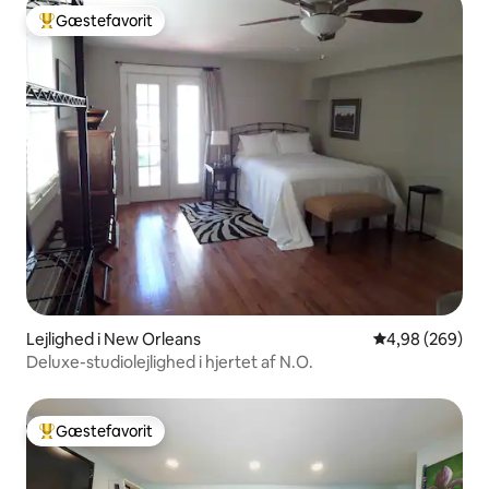
Gæstefavorit
Bedste gæstefavorit
Lejlighed i New Orleans
4,98 ud af 5 i
4,98 (269)
Deluxe-studiolejlighed i hjertet af N.O.
Gæstefavorit
Bedste gæstefavorit