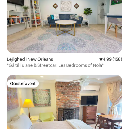
Lejlighed i New Orleans
4,99 ud af 5 i
4,99 (158)
*Gå til Tulane & Streetcar! Les Bedrooms of Nola*
Gæstefavorit
Gæstefavorit