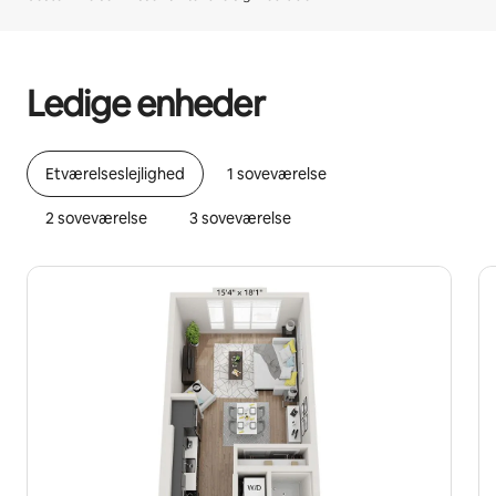
Din potentielle indtjening er kr7080 per måned
Ledige enheder
Etværelseslejlighed
1 soveværelse
2 soveværelse
3 soveværelse