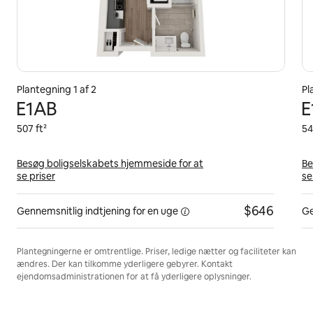
Plantegning 1 af 2
Pl
E1AB
E
507 ft²
54
Besøg boligselskabets hjemmeside for at
Be
se priser
se
$646
Gennemsnitlig indtjening for
en uge
Ge
Plantegningerne er omtrentlige. Priser, ledige nætter og faciliteter kan
ændres. Der kan tilkomme yderligere gebyrer. Kontakt
ejendomsadministrationen for at få yderligere oplysninger.