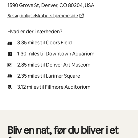
1590 Grove St, Denver, CO 80204, USA
Besøg boligselskabets hjemmeside
Hvad er der i nærheden?
3.35 miles til Coors Field
1.30 miles til Downtown Aquarium
2.85 miles til Denver Art Museum
2.35 miles til Larimer Square
3.12 miles til Fillmore Auditorium
Bliv en nat, før du bliver i et
0 af 0 elementer vises