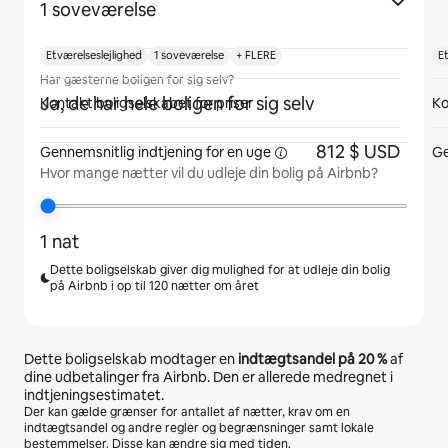
1 soveværelse
Etværelseslejlighed
1 soveværelse
+ FLERE
E
Har gæsterne boligen for sig selv?
Ja, de har hele boligen for sig selv
Kontakt boligselskabet for priser
Ko
812 $ USD
Gennemsnitlig indtjening for
en uge
Ge
Hvor mange nætter vil du udleje din bolig på Airbnb?
1 nat
Dette boligselskab giver dig mulighed for at udleje din bolig
på Airbnb i op til 120 nætter om året
Dette boligselskab modtager en
indtægtsandel på
20 %
af
dine udbetalinger fra Airbnb. Den er allerede medregnet i
indtjeningsestimatet.
Der kan gælde grænser for antallet af nætter, krav om en
indtægtsandel og andre regler og begrænsninger samt lokale
bestemmelser. Disse kan ændre sig med tiden.