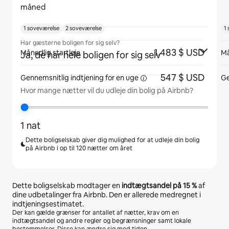
måned
1 soveværelse
2 soveværelse
1
Har gæsterne boligen for sig selv?
1.483 $ USD
Månedlig startleje
Må
Ja, de har hele boligen for sig selv
547 $ USD
Gennemsnitlig indtjening for
en uge
Ge
Hvor mange nætter vil du udleje din bolig på Airbnb?
1 nat
Dette boligselskab giver dig mulighed for at udleje din bolig
på Airbnb i op til 120 nætter om året
Dette boligselskab modtager en
indtægtsandel på
15 %
af
dine udbetalinger fra Airbnb. Den er allerede medregnet i
indtjeningsestimatet.
Der kan gælde grænser for antallet af nætter, krav om en
indtægtsandel og andre regler og begrænsninger samt lokale