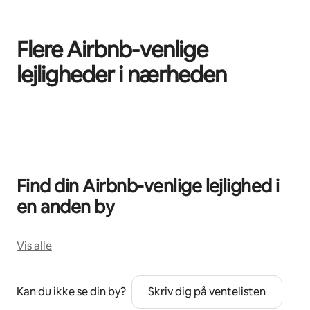
Flere Airbnb-venlige
lejligheder i nærheden
0 af 0 elementer vises
Find din Airbnb-venlige lejlighed i
en anden by
Vis alle
Kan du ikke se din by?
Skriv dig på ventelisten