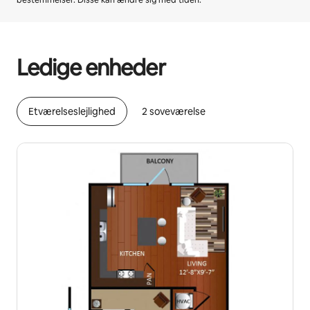
bestemmelser. Disse kan ændre sig med tiden.
Din potentielle indtjening er kr5447 per måned
Ledige enheder
Etværelseslejlighed
2 soveværelse