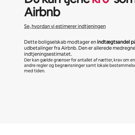
Airbnb
Se, hvordan vi estimerer indtjeningen
Dette boligselskab modtager en
indtægtsandel p
udbetalinger fra Airbnb. Den er allerede medregne
indtjeningsestimatet.
Der kan gælde grænser for antallet af nætter, krav om e
andre regler og begrænsninger samt lokale bestemmelse
med tiden.
Din potentielle indtjening er kr6579 per måned