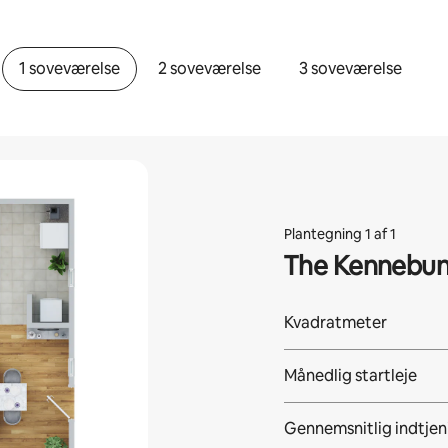
1 soveværelse
2 soveværelse
3 soveværelse
Plantegning 1 af 1
The Kennebu
Kvadratmeter
Månedlig startleje
Gennemsnitlig indtjen