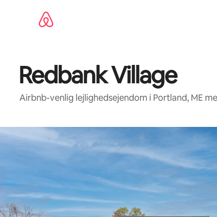
Gå
videre
til
indhold
Redbank Village
Airbnb-venlig lejlighedsejendom i Portland, ME 