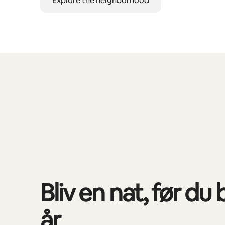
Explore the neighborhood
0 af 0 elementer vises
Bliv en nat, før du b
år