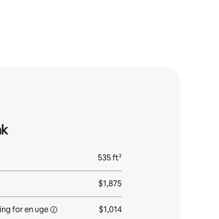
nk
535 ft²
$1,875
ing for
en uge
$1,014