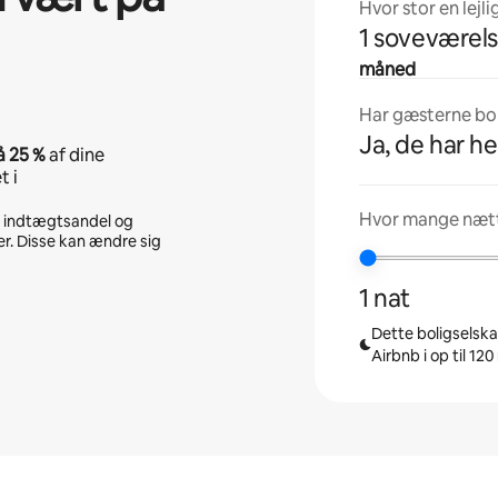
Hvor stor en lejli
1 soveværel
måned
Har gæsterne boli
Ja, de har he
å
25 %
af dine
t i
Hvor mange nætte
n indtægtsandel og
r. Disse kan ændre sig
1 nat
Dette boligselskab
Airbnb i op til 12