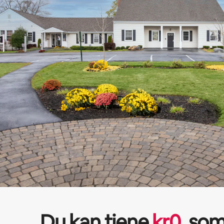
Du kan tjene
kr
0
som