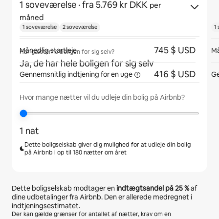
1 soveværelse
· fra 5.769 kr DKK
per
måned
1 soveværelse
2 soveværelse
1
745 $ USD
Månedlig startleje
Må
Har gæsterne boligen for sig selv?
Ja, de har hele boligen for sig selv
416 $ USD
Gennemsnitlig indtjening for
en uge
Ge
Hvor mange nætter vil du udleje din bolig på Airbnb?
1 nat
Dette boligselskab giver dig mulighed for at udleje din bolig
på Airbnb i op til 180 nætter om året
Dette boligselskab modtager en
indtægtsandel på
25 %
af
dine udbetalinger fra Airbnb. Den er allerede medregnet i
indtjeningsestimatet.
Der kan gælde grænser for antallet af nætter, krav om en