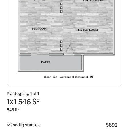
Plantegning 1 af 1
1x1 546 SF
546 ft²
$892
Månedlig startleje