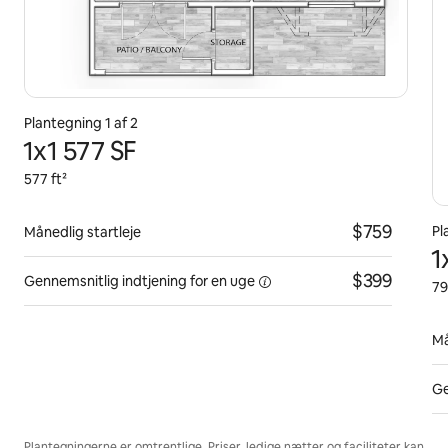
Plantegning 1 af 2
1x1 577 SF
577 ft²
$759
Pl
Månedlig startleje
1
$399
Gennemsnitlig indtjening for
en uge
79
Må
Ge
Plantegningerne er omtrentlige. Priser, ledige nætter og faciliteter kan