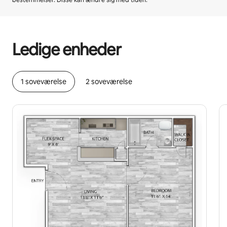
bestemmelser. Disse kan ændre sig med tiden.
Din potentielle indtjening er kr2580 per måned
Ledige enheder
1 soveværelse
2 soveværelse