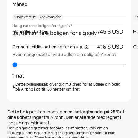
måned
1 soveværelse
2 soveværelse
1
Har gæsterne boligen for sig selv?
745 $ USD
Månedlig startleje
Må
Ja, de har hele boligen for sig selv
416 $ USD
Gennemsnitlig indtjening for
en uge
Ge
Hvor mange nætter vil du udleje din bolig på Airbnb?
1 nat
Dette boligselskab giver dig mulighed for at udleje din bolig
på Airbnb i op til 180 nætter om året
Dette boligselskab modtager en
indtægtsandel på
25 %
af
dine udbetalinger fra Airbnb. Den er allerede medregnet i
indtjeningsestimatet.
Der kan gælde grænser for antallet af nætter, krav om en
indtægtsandel og andre regler og begrænsninger samt lokale