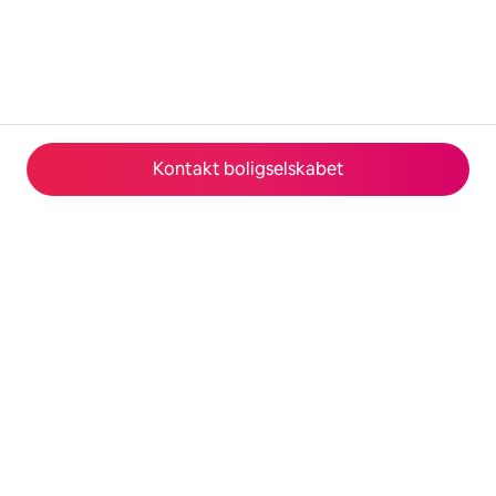
Kontakt boligselskabet
© 2026 Airbnb, Inc.
Fortrolighed
·
Vilkår
·
Virksomhedsoplysninger