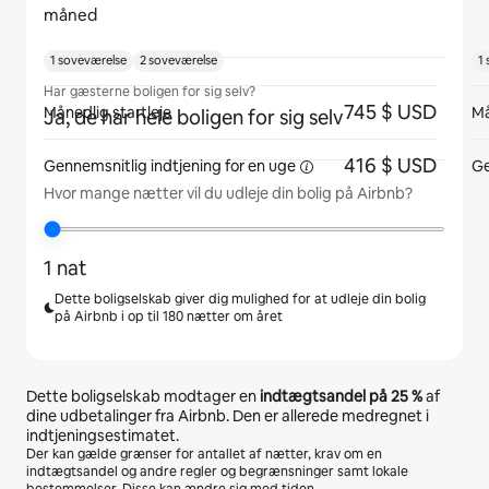
måned
1 soveværelse
2 soveværelse
1
Har gæsterne boligen for sig selv?
745 $ USD
Månedlig startleje
Må
Ja, de har hele boligen for sig selv
416 $ USD
Gennemsnitlig indtjening for
en uge
Ge
Hvor mange nætter vil du udleje din bolig på Airbnb?
1 nat
Dette boligselskab giver dig mulighed for at udleje din bolig
på Airbnb i op til 180 nætter om året
Dette boligselskab modtager en
indtægtsandel på
25 %
af
dine udbetalinger fra Airbnb. Den er allerede medregnet i
indtjeningsestimatet.
Der kan gælde grænser for antallet af nætter, krav om en
indtægtsandel og andre regler og begrænsninger samt lokale