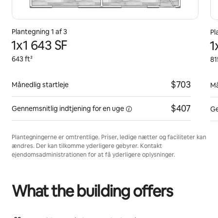
Plantegning 1 af 3
Pl
1x1 643 SF
1
643 ft²
81
$703
Månedlig startleje
Må
$407
Gennemsnitlig indtjening for
en uge
Ge
Plantegningerne er omtrentlige. Priser, ledige nætter og faciliteter kan
ændres. Der kan tilkomme yderligere gebyrer. Kontakt
ejendomsadministrationen for at få yderligere oplysninger.
What the building offers