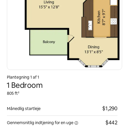
Plantegning 1 af 1
1 Bedroom
805 ft²
$1,290
Månedlig startleje
$442
Gennemsnitlig indtjening for
en uge