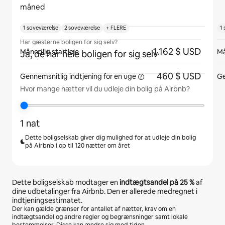
måned
1 soveværelse
2 soveværelse
+ FLERE
1
Har gæsterne boligen for sig selv?
1.162 $ USD
Månedlig startleje
Må
Ja, de har hele boligen for sig selv
460 $ USD
Gennemsnitlig indtjening for
en uge
Ge
Hvor mange nætter vil du udleje din bolig på Airbnb?
1 nat
Dette boligselskab giver dig mulighed for at udleje din bolig
på Airbnb i op til 120 nætter om året
Dette boligselskab modtager en
indtægtsandel på
25 %
af
dine udbetalinger fra Airbnb. Den er allerede medregnet i
indtjeningsestimatet.
Der kan gælde grænser for antallet af nætter, krav om en
indtægtsandel og andre regler og begrænsninger samt lokale