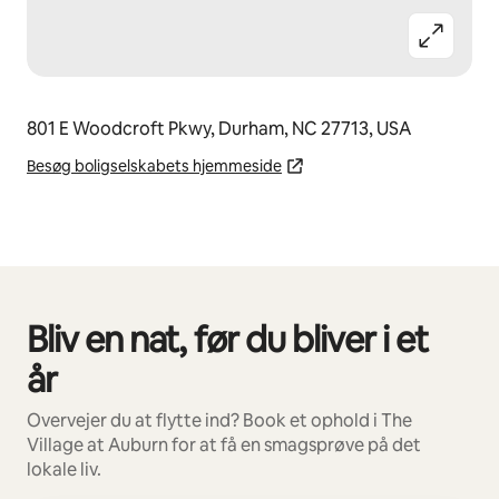
801 E Woodcroft Pkwy, Durham, NC 27713, USA
Besøg boligselskabets hjemmeside
Bliv en nat, før du bliver i et
0 af 0 elementer vises
år
Overvejer du at flytte ind? Book et ophold i The
Village at Auburn for at få en smagsprøve på det
lokale liv.