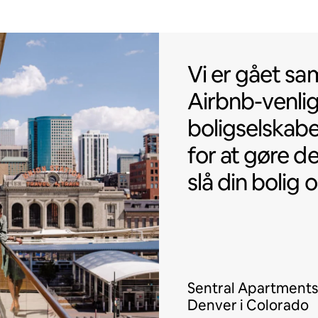
Vi er gået sa
Vi er gået s
Airbnb-venli
boligselskabe
for at gøre 
slå din bolig 
Sentral Apartments
Denver i Colorado