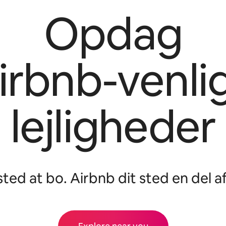
Opdag
irbnb-venli
lejligheder
 sted at bo. Airbnb dit sted en del af