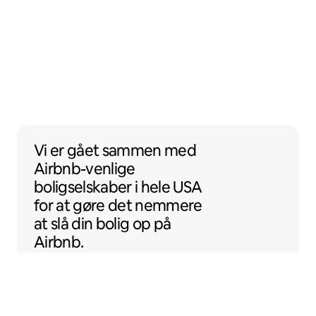
Vi er gået sammen med Airbnb-venlige boli
Vi er gået sammen
med
Airbnb-venlige
boligselskaber i hele USA
for at gøre det nemmere
at slå din bolig op på
Airbnb.
Sentral Apartments
Denver i Colorado