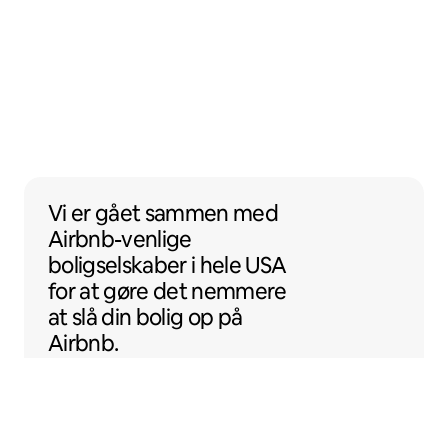
Vi er gået sammen med Airbnb-venlige boli
Vi er gået sammen
med
Airbnb-venlige
boligselskaber i hele USA
for at gøre det nemmere
at slå din bolig op på
Airbnb.
Sentral Apartments
Denver i Colorado