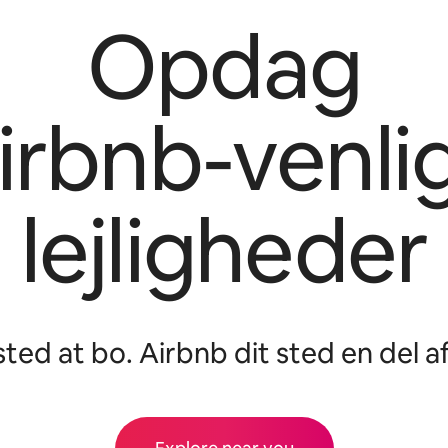
Opdag
irbnb-venli
lejligheder
 sted at bo. Airbnb dit sted en del af