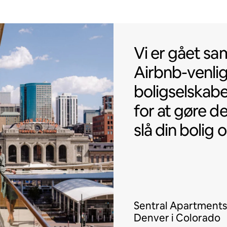
Vi er gået sa
Vi er gået s
Airbnb-venli
boligselskabe
for at gøre 
slå din bolig 
Sentral Apartments
Denver i Colorado