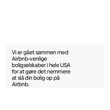
Vi er gået sammen med Airbnb-venlige boli
Vi er gået sammen
med
Airbnb-venlige
boligselskaber i hele USA
for at gøre det nemmere
at slå din bolig op på
Airbnb.
Sentral Apartments
Denver i Colorado