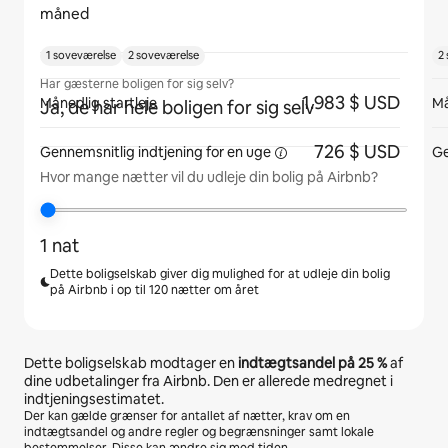
måned
1 soveværelse
2 soveværelse
2
Har gæsterne boligen for sig selv?
1.983 $ USD
Månedlig startleje
Må
Ja, de har hele boligen for sig selv
726 $ USD
Gennemsnitlig indtjening for
en uge
Ge
Hvor mange nætter vil du udleje din bolig på Airbnb?
1 nat
Dette boligselskab giver dig mulighed for at udleje din bolig
på Airbnb i op til 120 nætter om året
Dette boligselskab modtager en
indtægtsandel på
25 %
af
dine udbetalinger fra Airbnb. Den er allerede medregnet i
indtjeningsestimatet.
Der kan gælde grænser for antallet af nætter, krav om en
indtægtsandel og andre regler og begrænsninger samt lokale