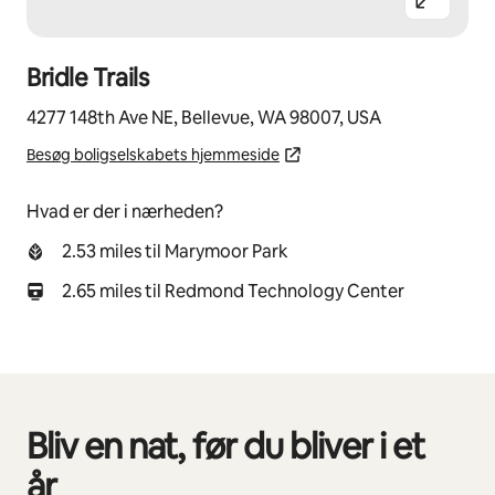
Bridle Trails
4277 148th Ave NE, Bellevue, WA 98007, USA
Besøg boligselskabets hjemmeside
Hvad er der i nærheden?
2.53 miles til Marymoor Park
2.65 miles til Redmond Technology Center
Bliv en nat, før du bliver i et
0 af 0 elementer vises
år