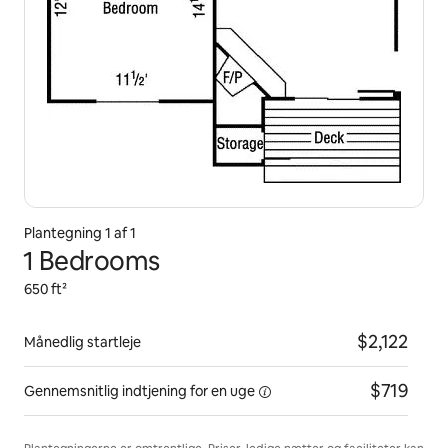
Plantegning 1 af 1
1 Bedrooms
650 ft²
$2,122
Månedlig startleje
$719
Gennemsnitlig indtjening for
en uge