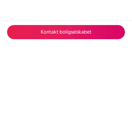
Kontakt boligselskabet
© 2026 Airbnb, Inc.
Fortrolighed
·
Vilkår
·
Virksomhedsoplysninger