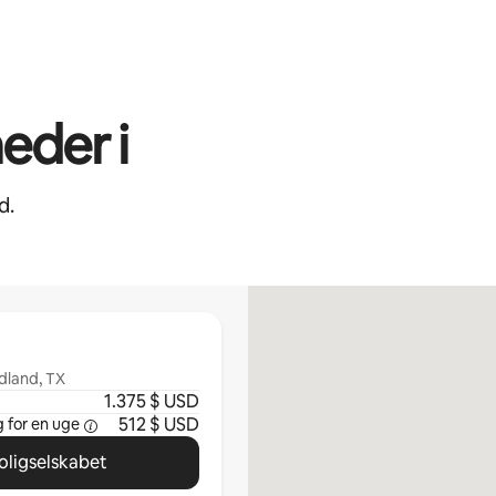
eder i
d.
dland, TX
1.375 $ USD
512 $ USD
 for en
uge
oligselskabet