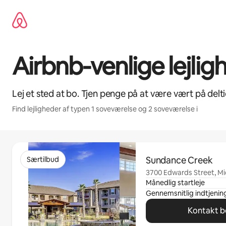
Gå
videre
til
indhold
Airbnb-venlige lejligh
Lej et sted at bo. Tjen penge på at være vært på delti
Find lejligheder af typen 1 soveværelse og 2 soveværelse i
0 af 0 elementer vises
Sundance Creek
Særtilbud
3700 Edwards Street, Mi
Månedlig startleje
Gennemsnitlig indtjening
Kontakt b