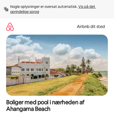
Gå
Nogle oplysninger er oversat automatisk. 
Vis på det 
videre
oprindelige sprog
til
indhold
Airbnb dit sted
Boliger med pool i nærheden af
Ahangama Beach