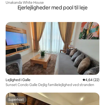
Unakanda White House
Ejerlejligheder med pool til leje
Lejlighed i Galle
4,64 ud af 5 
4,64 (22)
Sunset Condo Galle Dejlig familielejlighed ved stranden
Superhost
Superhost