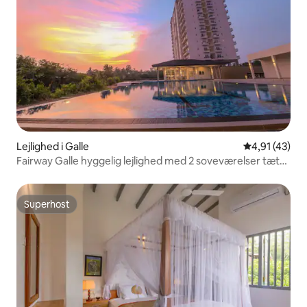
Lejlighed i Galle
4,91 ud af 5 
4,91 (43)
Fairway Galle hyggelig lejlighed med 2 soveværelser tæt
på strand og by
Superhost
Superhost