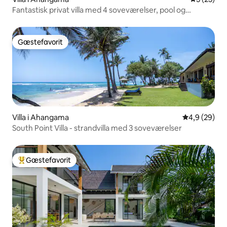
Fantastisk privat villa med 4 soveværelser, pool og
kontorfællesskab
Gæstefavorit
Gæstefavorit
Villa i Ahangama
4,9 ud af 5 
4,9 (29)
South Point Villa - strandvilla med 3 soveværelser
Gæstefavorit
Bedste gæstefavorit