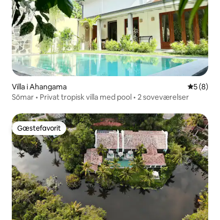
Villa i Ahangama
5 ud af 5
5 (8)
Sōmar • Privat tropisk villa med pool • 2 soveværelser
Gæstefavorit
Gæstefavorit