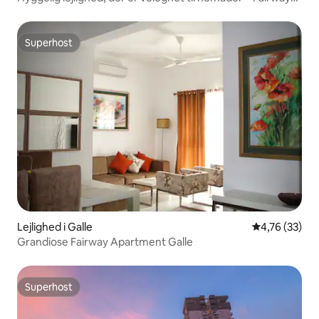
Galle
Superhost
Superhost
Lejlighed i Galle
4,76 ud af 5 
4,76 (33)
Grandiose Fairway Apartment Galle
Superhost
Superhost