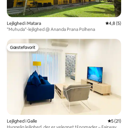
Lejlighed i Matara
4,8 ud af 5
4,8 (5)
"Muhuda"-lejlighed @ Ananda Prana Polhena
Gæstefavorit
Gæstefavorit
Lejlighed i Galle
5 ud af 5 
5 (21)
Hyggelig lejlighed, der er velegnet til nomader – Fairway