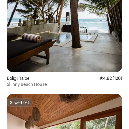
Bolig i Talpe
4,82 ud af 5 i
4,82 (120)
Skinny Beach House
Superhost
Superhost