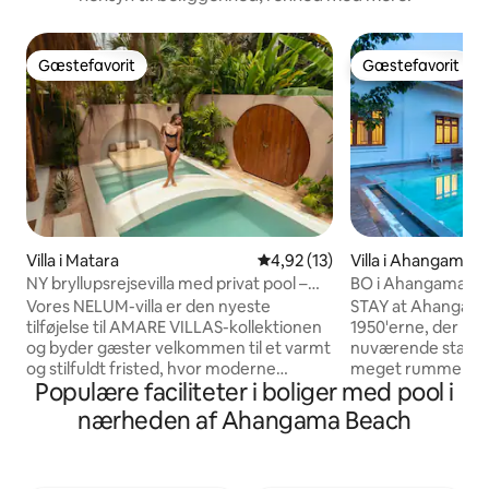
Gæstefavorit
Gæstefavorit
Gæstefavorit
Gæstefavorit
Villa i Matara
4,92 ud af 5 i gennemsnitlig 
4,92 (13)
Villa i Ahangama
NY bryllupsrejsevilla med privat pool –
BO i Ahangama
AMARE-villaer
Vores NELUM-villa er den nyeste
STAY at Ahangama e
tilføjelse til AMARE VILLAS-kollektionen
1950'erne, der blev
og byder gæster velkommen til et varmt
nuværende standard
og stilfuldt fristed, hvor moderne
meget rummelig og
Populære faciliteter i boliger med pool i
arkitektur smelter sammen med tropisk
ind, især i den stør
livsstil. Villaen har et marokkansk
gårdhave i midte
nærheden af Ahangama Beach
inspireret design og flotte træteksturer
fiskehavedam og 
og er bygget op omkring en privat pool,
terrasse, hvor man
der er helt skjult for omgivelserne,
regel varme tempe