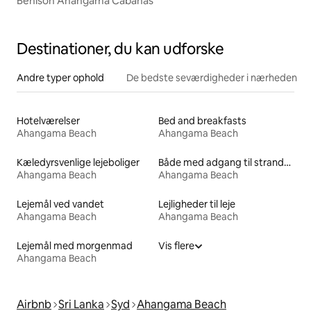
Benison Ahangama Cabanas
Destinationer, du kan udforske
Andre typer ophold
De bedste seværdigheder i nærheden
Hotelværelser
Bed and breakfasts
Ahangama Beach
Ahangama Beach
Kæledyrsvenlige lejeboliger
Både med adgang til stranden til leje
Ahangama Beach
Ahangama Beach
Lejemål ved vandet
Lejligheder til leje
Ahangama Beach
Ahangama Beach
Lejemål med morgenmad
Vis flere
Ahangama Beach
Airbnb
Sri Lanka
Syd
Ahangama Beach