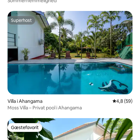
Sommerhemmelighed
Superhost
Superhost
Villa i Ahangama
4,8 ud af 5 
4,8 (59)
Moss Villa – Privat pool i Ahangama
Gæstefavorit
Gæstefavorit