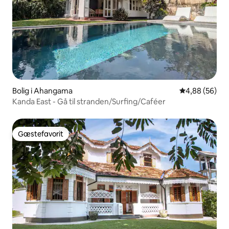
Bolig i Ahangama
4,88 ud af 5 
4,88 (56)
Kanda East - Gå til stranden/Surfing/Caféer
Gæstefavorit
Gæstefavorit