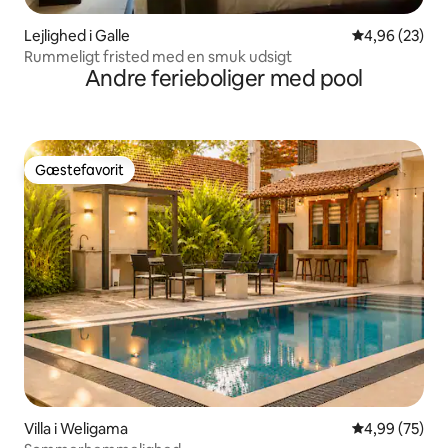
Lejlighed i Galle
4,96 ud af 5 
4,96 (23)
Rummeligt fristed med en smuk udsigt
Andre ferieboliger med pool
Gæstefavorit
Gæstefavorit
Villa i Weligama
4,99 ud af 5 
4,99 (75)