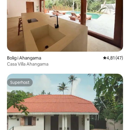
Bolig i Ahangama
4,81 ud af 5 
4,81 (47)
Casa Villa Ahangama
Superhost
Superhost