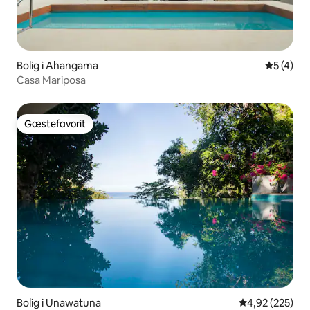
Bolig i Ahangama
5 ud af 5
5 (4)
Casa Mariposa
Gæstefavorit
Gæstefavorit
Bolig i Unawatuna
4,92 ud af 5 i
4,92 (225)