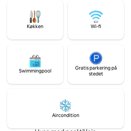
hvilket skaber en dyb følelse af privatliv,
nå Ahangama-stra
samtidig med at man er tæt forbundet
minutter (til fods
med naturen. En ideel ferie for par, der
eller Unawatuna-s
søger afsondrethed og et særligt ophold
minutter i bil. Gall
i den afslappede surflandsby Madiha.
25 minutters kørse
Køkken
Wi-fi
Gratis parkering på
Swimmingpool
stedet
Aircondition