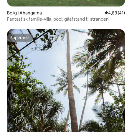
Bolig i Ahangama
4,83 ud af 5 
4,83 (41)
Fantastisk familie-villa, pool, gåafstand til stranden
Superhost
Superhost