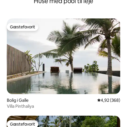
Huse med pool til leje
Gæstefavorit
Gæstefavorit
Bolig i Galle
4,92 ud af 5 i
4,92 (368)
Villa Pinthaliya
Gæstefavorit
Gæstefavorit