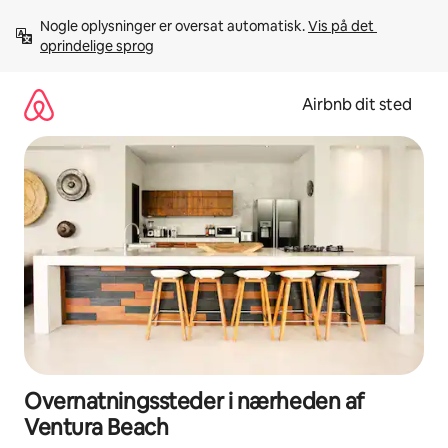
Gå
Nogle oplysninger er oversat automatisk. 
Vis på det 
videre
oprindelige sprog
til
indhold
Airbnb dit sted
Overnatningssteder i nærheden af
Ventura Beach