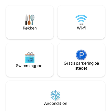
med madrasser og 
interiør og skyggefuld veranda
kvalitet. Zen mod
udendørs opholdsområde Stor solrig
antikke vinduer og
tropisk have med mur Understøttet
betongulve og en e
ophold med kok/villaansvarlig og
møbler. Den uendelige pool har en
chauffør på vagt Rengøring hver 2. dag,
betagende udsigt 
sengetøj/håndklæder Fredeligt kvarter 5
Køkken
Wi-fi
havet.
minutter til stranden
Lufthavnstransport/rundture
arrangeret
Gratis parkering på
Swimmingpool
stedet
Aircondition