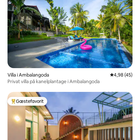
Villa i Ambalangoda
4,98 ud af 5 
4,98 (45)
Privat villa på kanelplantage i Ambalangoda
Gæstefavorit
Bedste gæstefavorit