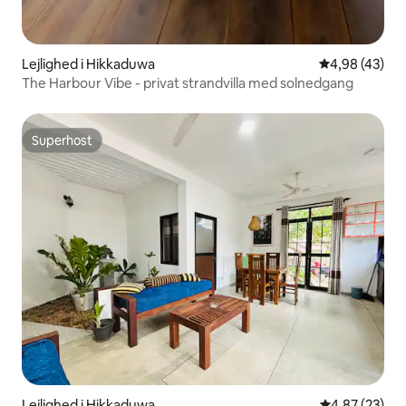
Lejlighed i Hikkaduwa
4,98 ud af 5 
4,98 (43)
The Harbour Vibe - privat strandvilla med solnedgang
Superhost
Superhost
Lejlighed i Hikkaduwa
4,87 ud af 5 
4,87 (23)