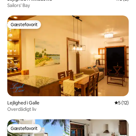
Sailors' Bay
Gæstefavorit
Gæstefavorit
Lejlighed i Galle
5 ud af 5 
5 (12)
Overdådigt liv
Gæstefavorit
Gæstefavorit