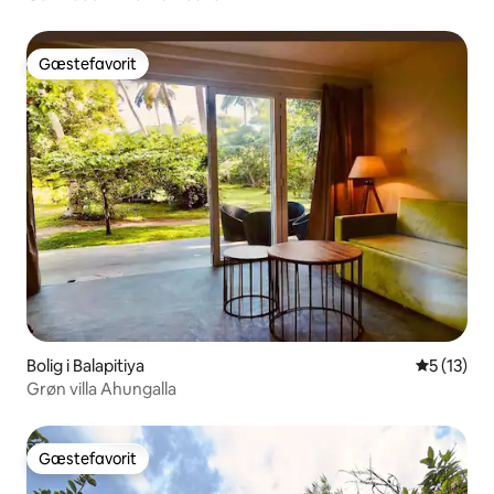
Gæstefavorit
Gæstefavorit
Bolig i Balapitiya
5 ud af 5 
5 (13)
Grøn villa Ahungalla
Gæstefavorit
Gæstefavorit