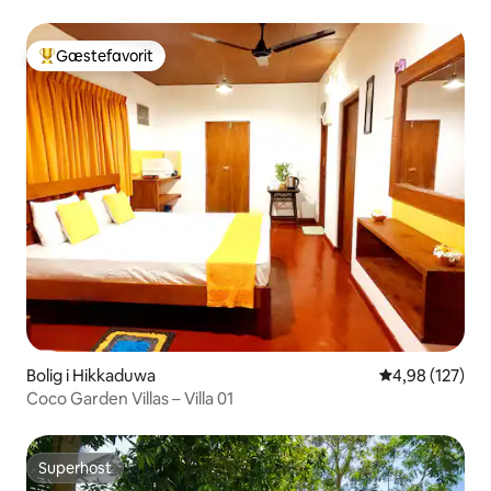
Gæstefavorit
Bedste gæstefavorit
Bolig i Hikkaduwa
4,98 ud af 5 i
4,98 (127)
Coco Garden Villas – Villa 01
Superhost
Superhost