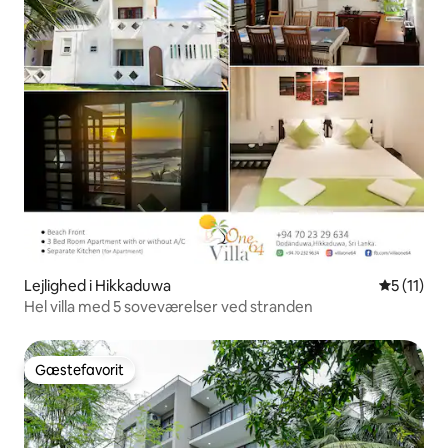
Lejlighed i Hikkaduwa
5 ud af 5
5 (11)
Hel villa med 5 soveværelser ved stranden
Gæstefavorit
Gæstefavorit