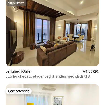
Superhost
Superhost
Lejlighed i Galle
4,85 ud af 5 
4,85 (20)
Stor lejlighed i to etager ved stranden med plads til 8
personer og havudsigt 5 soveværelser og 4 badeværelser
Gæstefavorit
Gæstefavorit