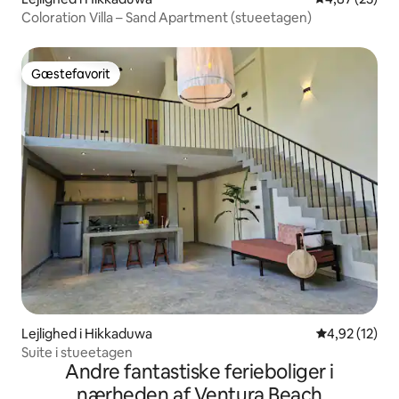
Coloration Villa – Sand Apartment (stueetagen)
Gæstefavorit
Gæstefavorit
Lejlighed i Hikkaduwa
4,92 ud af 5 
4,92 (12)
Suite i stueetagen
Andre fantastiske ferieboliger i
nærheden af Ventura Beach