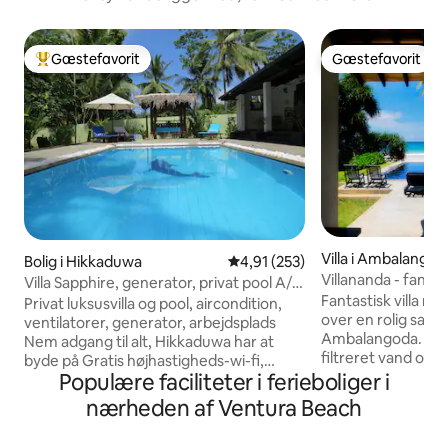
Gæstefavorit
Gæstefavorit
Bedste gæstefavorit
Gæstefavorit
Villa i Ambalangod
Bolig i Hikkaduwa
4,91 ud af 5 i gennemsnitlig b
4,91 (253)
Villananda - fantas
Villa Sapphire, generator, privat pool A/C
pool
Fantastisk villa m
WiFi
Privat luksusvilla og pool, aircondition,
over en rolig sand
ventilatorer, generator, arbejdsplads
Ambalangoda. Grati
Nem adgang til alt, Hikkaduwa har at
filtreret vand og
byde på Gratis højhastigheds-wi-fi,
æg, toast og hjemm
Populære faciliteter i ferieboliger i
rengøring. Kabel-tv 6 sengepladser +
Kokken og housebo
baby Mulighed for privat kok 2 Superking
nærheden af Ventura Beach
nærliggende servic
1 Kingsize soveværelser, 3 ensuite power
tage sig af dig. Store kingsize-senge
shower badeværelser Rummeligt