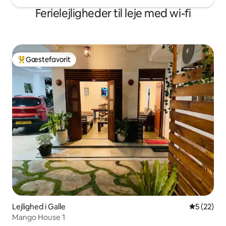
Ferielejligheder til leje med wi-fi
Gæstefavorit
Bedste gæstefavorit
Lejlighed i Galle
5 ud af 5 
5 (22)
Mango House 1