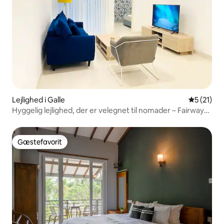
Lejlighed i Galle
5 ud af 5 
5 (21)
Hyggelig lejlighed, der er velegnet til nomader – Fairway
Galle
Gæstefavorit
Gæstefavorit