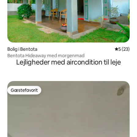
Bolig i Bentota
5 ud af 5 
5 (23)
Bentota Hideaway med morgenmad
Lejligheder med aircondition til leje
Gæstefavorit
Gæstefavorit