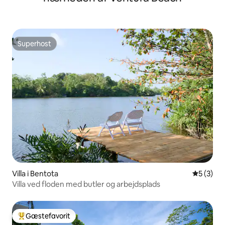
Superhost
Superhost
Villa i Bentota
5 ud af 5
5 (3)
Villa ved floden med butler og arbejdsplads
Gæstefavorit
Bedste gæstefavorit