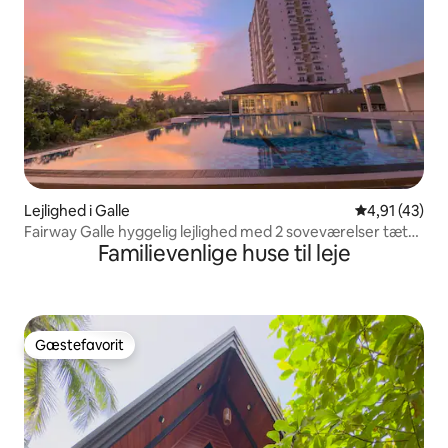
Lejlighed i Galle
4,91 ud af 5 
4,91 (43)
Fairway Galle hyggelig lejlighed med 2 soveværelser tæt
Familievenlige huse til leje
på strand og by
Gæstefavorit
Gæstefavorit