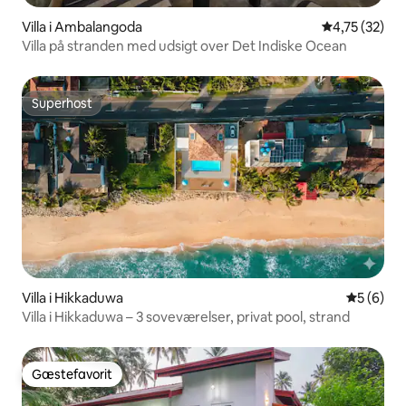
Villa i Ambalangoda
4,75 ud af 5 
4,75 (32)
Villa på stranden med udsigt over Det Indiske Ocean
Superhost
Superhost
Villa i Hikkaduwa
5 ud af 5
5 (6)
Villa i Hikkaduwa – 3 soveværelser, privat pool, strand
Gæstefavorit
Gæstefavorit