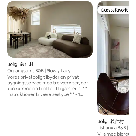
Gæstefavorit
Gæstefavorit
Bolig i 義仁村
Og langsomt B&B | Slowly Lazy
Residence - 8-personers pakkeplan |
Vores privatbolig tilbyder en privat
Chiayi B&B
bygningsservice med tre værelser, der
kan rumme op til otte til ti gæster. 1. * *
Instruktioner til værelsestype * * - 1
kvadruppelværelse på første sal med to
dobbeltsenge, velegnet til
familier.Badeværelset ligger uden for
værelset og ligger ved bagindgangen for
Bolig i 義仁村
alle gæster. - To dobbeltværelser på
Lishanxia B&B | Ch
anden sal, alle med eget badeværelse. 2.
Alishanxia B&B
Villa med bjergudsi
* * Underholdning * * Og Slow Homestay