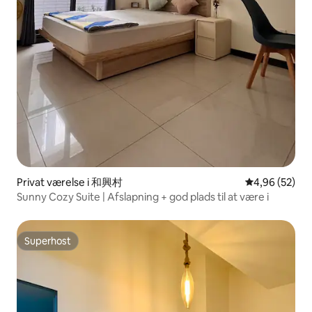
Privat værelse i 和興村
4,96 ud af 5 
4,96 (52)
Sunny Cozy Suite | Afslapning + god plads til at være i
Superhost
Superhost