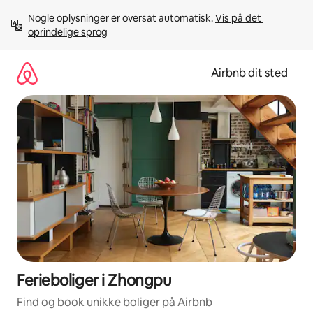
Gå
Nogle oplysninger er oversat automatisk. 
Vis på det 
videre
oprindelige sprog
til
indhold
Airbnb dit sted
Ferieboliger i Zhongpu
Find og book unikke boliger på Airbnb