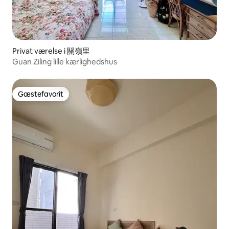
Privat værelse i 關嶺里
Guan Ziling lille kærlighedshus
Gæstefavorit
Gæstefavorit