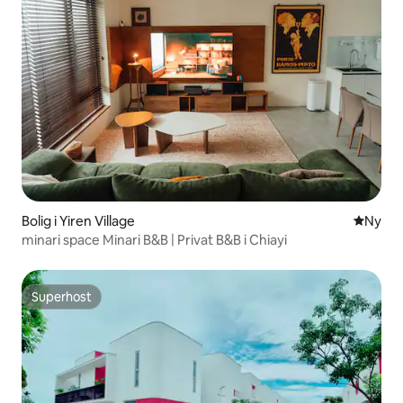
Bolig i Yiren Village
Nyt ove
Ny
minari space Minari B&B | Privat B&B i Chiayi
Superhost
Superhost