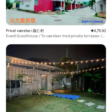
Privat værelse i 義仁村
4,75 ud af 5
4,75 (4)
Evanli Guesthouse / To værelser med private terrasser /
privat indgang / 101 kvadratmeter