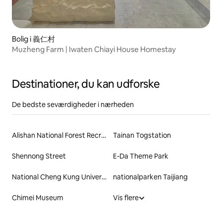
Bolig i 義仁村
Muzheng Farm | Iwaten Chiayi House Homestay
Destinationer, du kan udforske
De bedste seværdigheder i nærheden
Alishan National Forest Recreation Area
Tainan Togstation
Shennong Street
E-Da Theme Park
National Cheng Kung University-Kuan Fu Campus
nationalparken Taijiang
Chimei Museum
Vis flere