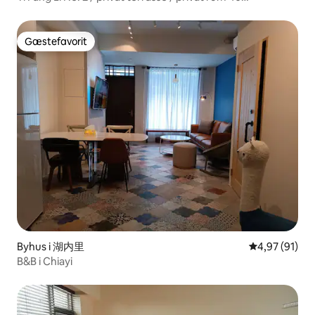
kvadratmeter
Gæstefavorit
Gæstefavorit
Byhus i 湖内里
4,97 ud af 5 
4,97 (91)
B&B i Chiayi