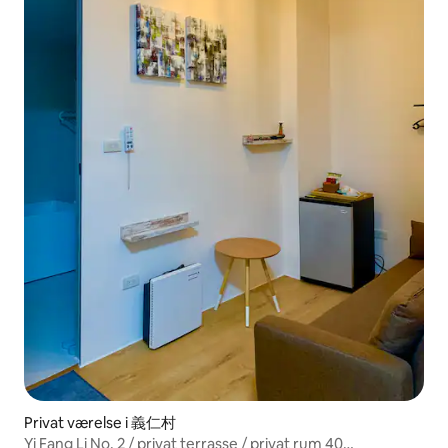
Privat værelse i 義仁村
Yi Fang Li No. 2 / privat terrasse / privat rum 40